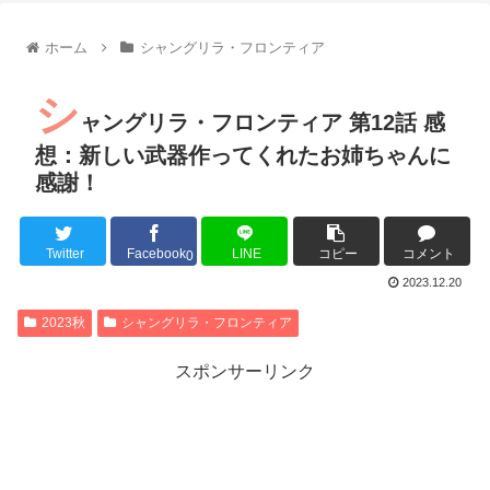
【朗報】齋藤飛鳥、前屈みで完全に見えてる動画が拡散されて
【朗報】MEGUMIさん(44)「グラドル時代にSNSがあったら
ホーム
シャングリラ・フロンティア
『進撃の巨人』で一番面白いところってｗｗｗｗｗ
【画像】スト6女キャラの水着がエッチwwwwwwwwwwwwwww
シ
るろうに剣心 -明治剣客浪漫譚- 京都動乱 第33話の感想
ャングリラ・フロンティア 第12話 感
同盟、帝国、フェザーン。生まれるなら何処がいいか問題！
想：新しい武器作ってくれたお姉ちゃんに
感謝！
Twitter
Facebook
LINE
コピー
コメント
Powered by livedoor 相互RSS
0
2023.12.20
2023秋
シャングリラ・フロンティア
スポンサーリンク