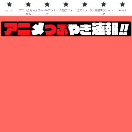
ホーム
アニつぶちゃん
Youtubeアンテ
今期アニメ
全アニメ一覧
🆕週間ランキン
About
ねる
ナ
グ