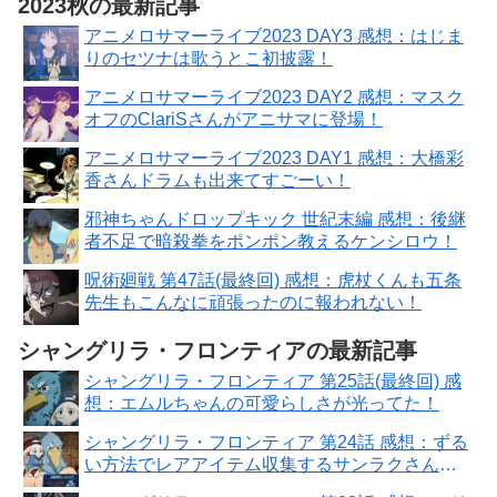
2023秋の最新記事
アニメロサマーライブ2023 DAY3 感想：はじま
りのセツナは歌うとこ初披露！
アニメロサマーライブ2023 DAY2 感想：マスク
オフのClariSさんがアニサマに登場！
アニメロサマーライブ2023 DAY1 感想：大橋彩
香さんドラムも出来てすごーい！
邪神ちゃんドロップキック 世紀末編 感想：後継
者不足で暗殺拳をポンポン教えるケンシロウ！
呪術廻戦 第47話(最終回) 感想：虎杖くんも五条
先生もこんなに頑張ったのに報われない！
シャングリラ・フロンティアの最新記事
シャングリラ・フロンティア 第25話(最終回) 感
想：エムルちゃんの可愛らしさが光ってた！
シャングリラ・フロンティア 第24話 感想：ずる
い方法でレアアイテム収集するサンラクさん怒
られそう！