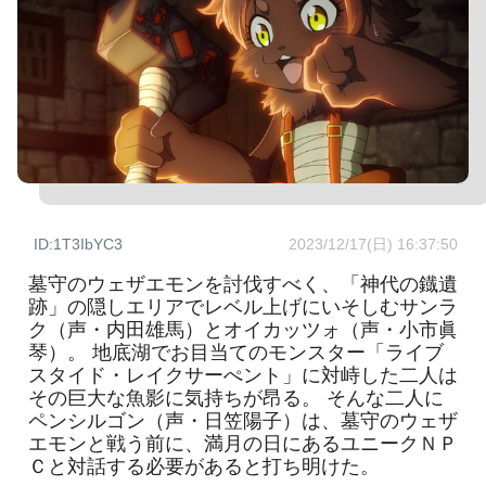
ID:1T3IbYC3
2023/12/17(日) 16:37:50
墓守のウェザエモンを討伐すべく、「神代の鐡遺
跡」の隠しエリアでレベル上げにいそしむサンラ
ク（声・内田雄馬）とオイカッツォ（声・小市眞
琴）。 地底湖でお目当てのモンスター「ライブ
スタイド・レイクサーぺント」に対峙した二人は
その巨大な魚影に気持ちが昂る。 そんな二人に
ペンシルゴン（声・日笠陽子）は、墓守のウェザ
エモンと戦う前に、満月の日にあるユニークＮＰ
Ｃと対話する必要があると打ち明けた。