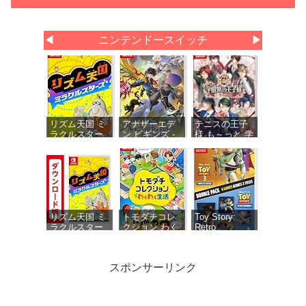
◀
ニンテンドースイッチ
▶
リズム天国 ミ
アナザーエデ
テニスの王子
ラクルスター
ン ビギンズ -
様 も～っと 学
ズ -Switch
Switch 【初回
園祭の王子様
同梱物】アナ
♡-40 and
ザーエデン 時
more… 【メー
空を超える猫
カー特典あ
で使える シリ
り】 初回限定
アルコードチ
特典 ミニド
ラシ 同梱
ラマ用ボイス
セット・ミニ
リズム天国 ミ
トモダチコレ
Toy Story:
ドラマ用エフ
ラクルスター
クション わく
Retro
ェクト1種 同
ズ|オンライン
わく生活 -
Roundup! +
梱
コード版
Switch
Toy Story 3
Complete
スポンサーリンク
Edition Double
Pack（トイス
トーリー レト
ロラウンドア