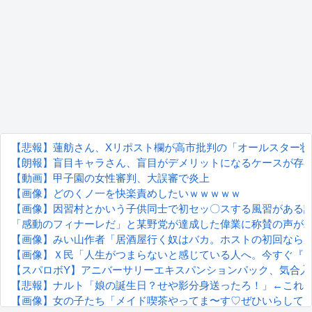
【悲報】蓮舫さん、Xリポスト欄が高市批判の「オールスター状
【朗報】盲目キャラさん、盲目がデメリットになるケースが存
【動画】甲子園の女性審判、大誤審で炎上
【画像】どのくノ一を快楽責めしたいｗｗｗｗｗ
【画像】因習村とかいう子供同士で初セッ〇スする風習がある
「感動のフィナーレだ」と某野党が達成した偉業に称賛の声が
【画像】みい山作者「居酒屋行く奴はバカ。ホストの初回なら
【画像】Ｘ民「人生がつまらないと感じている人へ。今すぐ『こ
【スパロボY】アニバーサリーエキスパンションパック、気合入
【悲報】ナルト「娘の誕生日？せや影分身送ったろ！」←これ
【画像】女の子たち「メイド喫茶やってま〜す♡ぜひいらして