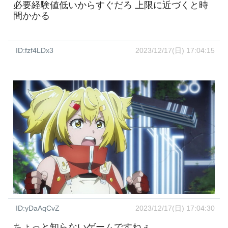
必要経験値低いからすぐだろ 上限に近づくと時
間かかる
ID:fzf4LDx3
2023/12/17(日) 17:04:15
ID:yDaAqCvZ
2023/12/17(日) 17:04:30
ちょっと知らないゲームですねぇ