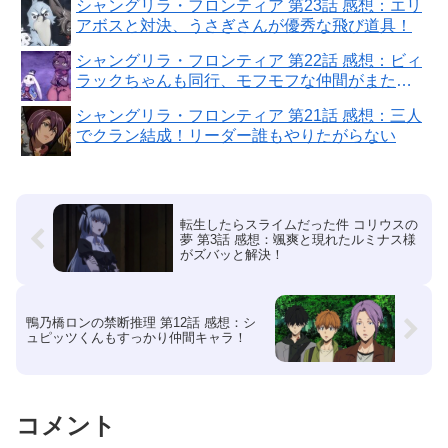
シャングリラ・フロンティア 第23話 感想：エリ
アボスと対決、うさぎさんが優秀な飛び道具！
シャングリラ・フロンティア 第22話 感想：ビィ
ラックちゃんも同行、モフモフな仲間がまた増
えた！
シャングリラ・フロンティア 第21話 感想：三人
でクラン結成！リーダー誰もやりたがらない
転生したらスライムだった件 コリウスの
夢 第3話 感想：颯爽と現れたルミナス様
がズバッと解決！
鴨乃橋ロンの禁断推理 第12話 感想：シ
ュピッツくんもすっかり仲間キャラ！
コメント