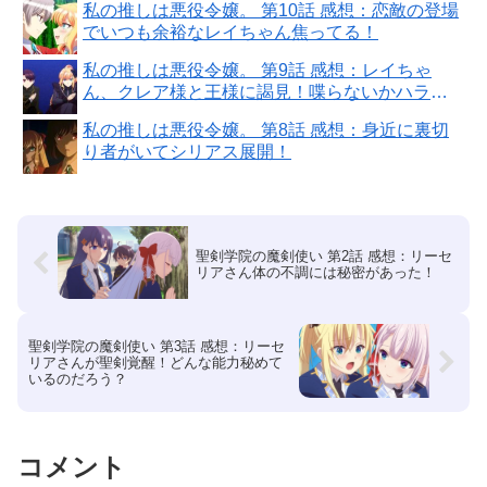
私の推しは悪役令嬢。 第10話 感想：恋敵の登場
でいつも余裕なレイちゃん焦ってる！
私の推しは悪役令嬢。 第9話 感想：レイちゃ
ん、クレア様と王様に謁見！喋らないかハラハ
ラ！
私の推しは悪役令嬢。 第8話 感想：身近に裏切
り者がいてシリアス展開！
聖剣学院の魔剣使い 第2話 感想：リーセ
リアさん体の不調には秘密があった！
聖剣学院の魔剣使い 第3話 感想：リーセ
リアさんが聖剣覚醒！どんな能力秘めて
いるのだろう？
コメント