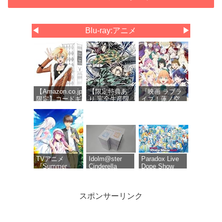
◀
Blu-ray:アニメ
▶
【Amazon.co.jp
【限定特典あ
『映画 ラブラ
限定】コードギ
り 完全生産限
イブ！蓮ノ空
アス 奪還のロ
定版 Blu-ray】
女学院スクー
ゼ Blu-ray
劇場版 無限城
ルアイドルク
BOX（特装限定
編 第一章 猗窩
ラブ Bloom
版） (オリジナ
座再来 (Blu-
Garden
ル特典 新規描
ray)＋特典：ク
Party』Blu-
き下ろしイラス
リアポスタ
ray（特装限定
ト(ロゼ＆アッ
ー、缶バッジ
版）
シュ)使用三方
セット(描き下
TVアニメ
Idolm@ster
Paradox Live
背収納ケース)
ろしイラスト
『Summer
Cinderella
Dope Show
A)、色紙付き
Pockets』Blu-
Girls 6th Live
2026 Blu-ray
ray BOX 下巻
Merry-go-
[Blu-ray]
roundome!!!
スポンサーリンク