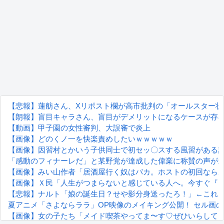
【悲報】蓮舫さん、Xリポスト欄が高市批判の「オールスター状
【朗報】盲目キャラさん、盲目がデメリットになるケースが存
【動画】甲子園の女性審判、大誤審で炎上
【画像】どのくノ一を快楽責めしたいｗｗｗｗｗ
【画像】因習村とかいう子供同士で初セッ〇スする風習がある
「感動のフィナーレだ」と某野党が達成した偉業に称賛の声が
【画像】みい山作者「居酒屋行く奴はバカ。ホストの初回なら
【画像】Ｘ民「人生がつまらないと感じている人へ。今すぐ『こ
【悲報】ナルト「娘の誕生日？せや影分身送ったろ！」←これ
夏アニメ「さよならララ」OP映像のメイキング公開！ セル画
【画像】女の子たち「メイド喫茶やってま〜す♡ぜひいらして