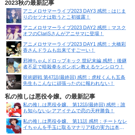
2023秋の最新記事
アニメロサマーライブ2023 DAY3 感想：はじま
りのセツナは歌うとこ初披露！
アニメロサマーライブ2023 DAY2 感想：マスク
オフのClariSさんがアニサマに登場！
アニメロサマーライブ2023 DAY1 感想：大橋彩
香さんドラムも出来てすごーい！
邪神ちゃんドロップキック 世紀末編 感想：後継
者不足で暗殺拳をポンポン教えるケンシロウ！
呪術廻戦 第47話(最終回) 感想：虎杖くんも五条
先生もこんなに頑張ったのに報われない！
私の推しは悪役令嬢。の最新記事
私の推しは悪役令嬢。 第12話(最終回) 感想：誰
も知らないレアアイテムで恋の天秤勝負！
私の推しは悪役令嬢。 第11話 感想：チートなレ
イちゃんを手玉に取るマナリア様の実力は本
物！