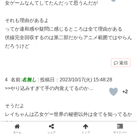
女ゲームなんてしてたんだって思うんだが
それも理由があるよ
ってか違和感や疑問に感じるところは全て理由がある
伏線完全回収するのは第二部だからアニメ範囲ではやらん
だろうけど
返信
4
名前:
名無し
:
投稿日：2023/10/17(火) 15:48:28
>>やり込みすぎて手の内覚えてるのか…
+2
そうだよ
レイちゃんは乙女ゲー世界の秘密以外は全てを知ってるか
らね
ホーム
シェア
トップ
サイドバー