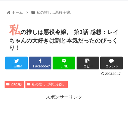
【朗報】齋藤飛鳥、前屈みで完全に見えてる動画が拡散されて
【朗報】MEGUMIさん(44)「グラドル時代にSNSがあったら
ホーム
私の推しは悪役令嬢。
『進撃の巨人』で一番面白いところってｗｗｗｗｗ
【画像】スト6女キャラの水着がエッチwwwwwwwwwwwwwww
私
るろうに剣心 -明治剣客浪漫譚- 京都動乱 第33話の感想
の推しは悪役令嬢。 第3話 感想：レイ
同盟、帝国、フェザーン。生まれるなら何処がいいか問題！
ちゃんの大好きは割と本気だったのびっく
り！
Twitter
Facebook
LINE
コピー
コメント
Powered by livedoor 相互RSS
0
2023.10.17
2023秋
私の推しは悪役令嬢。
スポンサーリンク