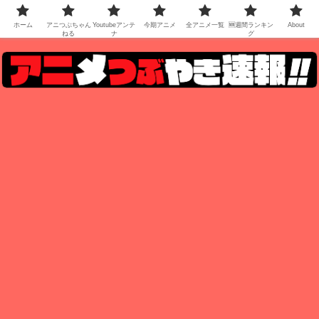
ホーム
アニつぶちゃん
Youtubeアンテ
今期アニメ
全アニメ一覧
🆕週間ランキン
About
ねる
ナ
グ