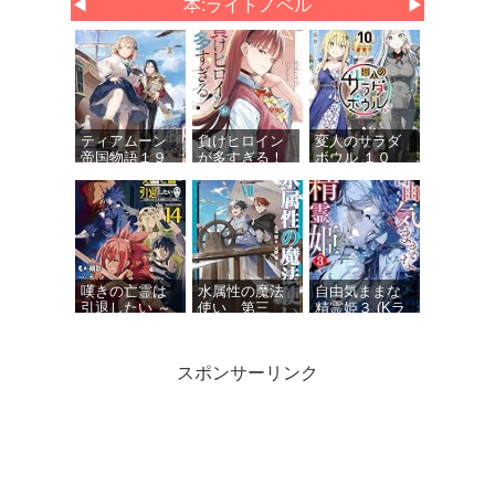
◀
本:ライトノベル
▶
ティアムーン
負けヒロイン
変人のサラダ
帝国物語１９
が多すぎる！
ボウル １０
～断頭台から
９ (ガガガ文
(ガガガ文庫)
始まる、姫の
庫)
転生逆転スト
ーリー～
嘆きの亡霊は
水属性の魔法
自由気ままな
引退したい ～
使い 第三
精霊姫３ (Kラ
最弱ハンター
部 東方諸国
ノベブックス)
による最強パ
編7【電子書籍
ーティ育成術
限定書き下ろ
スポンサーリンク
～ 14 (GCノベ
しSS付き】
ルズ)
俺は星間国家
Dジェネシス
剣と魔法と学
の悪徳領主！
ダンジョンが
歴社会 ８ ～
12 (オーバーラ
出来て３年
前世はガリ勉
ップ文庫)
１１
だった俺が、