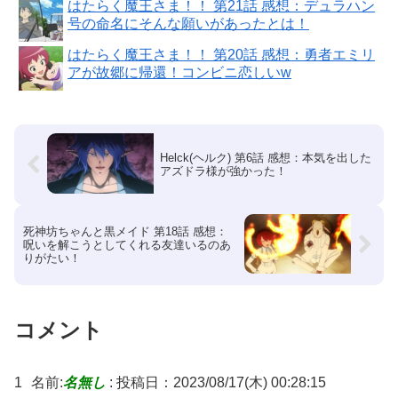
はたらく魔王さま！！ 第21話 感想：デュラハン
号の命名にそんな願いがあったとは！
はたらく魔王さま！！ 第20話 感想：勇者エミリ
アが故郷に帰還！コンビニ恋しいw
Helck(ヘルク) 第6話 感想：本気を出した
アズドラ様が強かった！
死神坊ちゃんと黒メイド 第18話 感想：
呪いを解こうとしてくれる友達いるのあ
りがたい！
コメント
1
名前:
名無し
:
投稿日：2023/08/17(木) 00:28:15