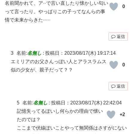
名前聞かれて、ア··で言い直したり懐かしい匂い
0
って言ったり、やっぱりこの子ってなんらの事
情で未来からきた·····
返信
3
名前:
名無し
:
投稿日：2023/08/17(木) 19:17:14
エミリアのお父さんっぽい人とアラスラムス
0
似の少女が、親子だって？？
返信
5
名前:
名無し
:
投稿日：2023/08/17(木) 22:42:04
記憶失ってるぽいし何らかの理由で懐い
+2
たのでは？
ここまで伏線ぽいことやって無関係はさすがにない