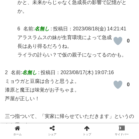
かと、未来からじゃなく急成長の影響で記憶がと
か。
6
名前:
名無し
:
投稿日：2023/08/18(金) 14:21:41
アラスラムスの妹が生育環境によって急成
0
長はあり得るだろうね。
ライラの計らい？で仮の親子になってるのかも。
2
名前:
名無し
:
投稿日：2023/08/17(木) 19:07:16
ミョウガと豆腐は合うと思うよ。
0
漆原と魔王は味覚がお子ちゃま。
芦屋が正しい！
三つ指ついて、「実家に帰らせていただきます」というの
かと思った。
ホーム
シェア
トップ
サイドバー