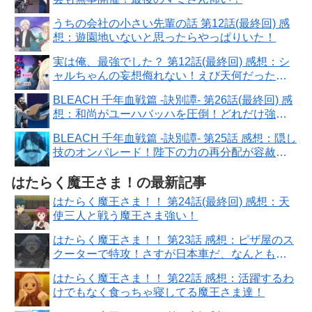
うちの会社の小さい先輩の話 第12話(最終回) 感
想：遊園地いないと思ったらやっぱりいた！
実は俺、最強でした？ 第12話(最終回) 感想：シ
ャルちゃんの妄想侮れない！えび天何だったの
か気になる〜
BLEACH 千年血戦篇 -訣別譚- 第26話(最終回) 感
想：和尚がユーハバッハを圧倒！どれだけ強い
んだ！
BLEACH 千年血戦篇 -訣別譚- 第25話 感想：隠し
技のオンパレード！陛下の力の再分配が容赦な
い！
はたらく魔王さま！の最新記事
はたらく魔王さま！！ 第24話(最終回) 感想：天
使三人と戦う魔王さま強い！
はたらく魔王さま！！ 第23話 感想：ピザ屋のス
クーターで特攻！さすが日本車だ、なんともな
いぜ！
はたらく魔王さま！！ 第22話 感想：活躍するわ
けでもなく食っちゃ寝してる魔王さま達！