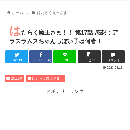
【朗報】齋藤飛鳥、前屈みで完全に見えてる動画が拡散されて
【朗報】MEGUMIさん(44)「グラドル時代にSNSがあったら
ホーム
はたらく魔王さま！
『進撃の巨人』で一番面白いところってｗｗｗｗｗ
【画像】スト6女キャラの水着がエッチwwwwwwwwwwwwwww
は
るろうに剣心 -明治剣客浪漫譚- 京都動乱 第33話の感想
たらく魔王さま！！ 第17話 感想：ア
同盟、帝国、フェザーン。生まれるなら何処がいいか問題！
ラスラムスちゃんっぽい子は何者！
Twitter
Facebook
LINE
コピー
コメント
0
Powered by livedoor 相互RSS
2023.08.16
2023夏
はたらく魔王さま！
スポンサーリンク