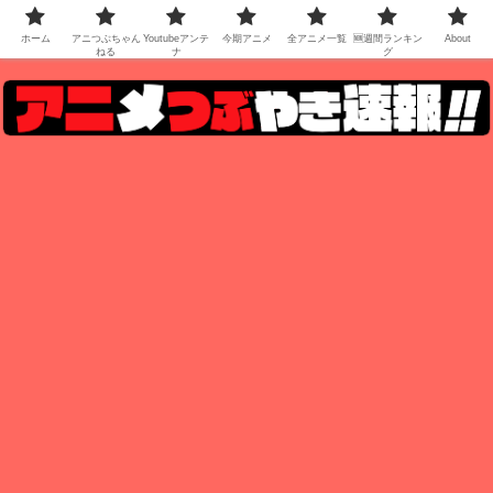
ホーム
アニつぶちゃん
Youtubeアンテ
今期アニメ
全アニメ一覧
🆕週間ランキン
About
ねる
ナ
グ