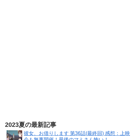
今世は風任せ
で自由に生き
たい～【電子
特別版】 (カド
カワBOOKS)
精霊幻想記
外伝 アマカワ
卿の食卓 (HJ
文庫)
2023夏の最新記事
彼女、お借りします 第36話(最終回) 感想：上映
会も無事開催！最後のマミさん怖い！