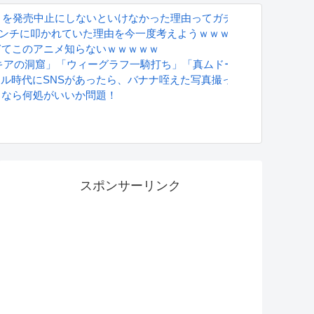
』を発売中止にしないといけなかった理由ってガチでなに？とりあ
アンチに叩かれていた理由を今一度考えようｗｗｗ
ぎてこのアニメ知らないｗｗｗｗｗ
キアの洞窟」「ウィーグラフ一騎打ち」「真ムドー」←これｗｗｗ
グラドル時代にSNSがあったら、バナナ咥えた写真撮ってたと思う」
るなら何処がいいか問題！
S
スポンサーリンク