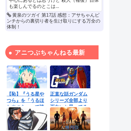
中心にあるとは思うけど 殺人（報復）自体
も楽しんでるのとこは...
黄泉のツガイ 第17話 感想：アサちゃんピ
ンチからの裏切り者を生け取りにする万全の
体制！
アニつぶちゃんねる最新
【恥】『うる星や
正直な話ガンダム
つら』を「うるほ
シリーズ全部より
しやつら」って読
面白いと思ってる
んでたわ…勘...
ロボットアニ...