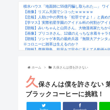
積水ハウス「地面師に55億円騙し取られた…」 ワ
【画像】リズム天国でシコったｗｗｗｗｗ
【悲報】人助け中の男性を「犯罪ですよ！」と責め
【学マス】実際初星学園のアイドル科の何割がアイ
【朗報】みいちゃんと山田さん、大物漫画家たちか
【画像】プリコネさん、12歳のえっちな水着キャラ
【朗報】ソシャゲ本気の最終兵器『無限大アナンタ』
※コロニーに雑草は生えるのか？
【朗報】齋藤飛鳥、前屈みで完全に見えてる動画が
『進撃の巨人』で一番面白いところってｗｗｗｗｗ
【画像】スト6女キャラの水着がエッチwwwwwwwww
るろうに剣心 -明治剣客浪漫譚- 京都動乱 第33話の
ホーム
久保さんは僕を許さない
久
保さんは僕を許さない 第
ブラックコーヒーに挑戦！
Powered by livedoor 相互RSS