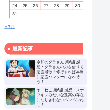
24
25
26
27
28
29
30
31
« 7月
最新記事
令和のダラさん 第6話 感
想：ダラさんの力を借りて
悪霊退散！修行すれば本当
に悪霊ハンターになれそ
う！
ヤニねこ 第6話 感想：スナ
フキンみたいな孤高の存在
になりきれないペンペンね
こ！