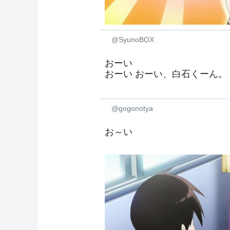
@SyunoBOX
おーい
おーい おーい、白石くーん。
@gogonotya
お～い