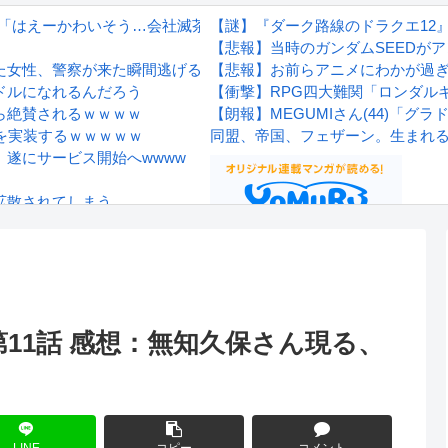
イ「はえーかわいそう…会社滅茶苦茶やろなぁ」
【謎】『ダーク路線のドラクエ12
【悲報】当時のガンダムSEEDが
た女性、警察が来た瞬間逃げる
【悲報】お前らアニメにわかが過
ドルになれるんだろう
【衝撃】RPG四大難関「ロンダル
ら絶賛されるｗｗｗｗ
【朗報】MEGUMIさん(44)「
を実装するｗｗｗｗｗ
同盟、帝国、フェザーン。生まれ
遂にサービス開始へwwww
拡散されてしまう…
wwwwwwwww
Powered by livedoor 相互RS
感想
11話 感想：無知久保さん現る、