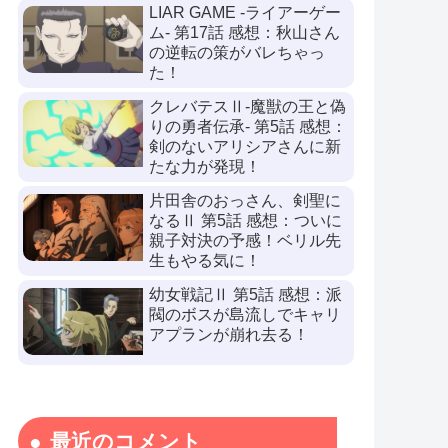
LIAR GAME -ライアーゲー
ム- 第17話 感想：秋山さん
の逆転の策がバレちゃっ
た！
クレバテスⅡ-魔獣の王と偽
りの勇者伝承- 第5話 感想：
剣のないアリシアさんに新
たな力が発現！
片田舎のおっさん、剣聖に
なるⅡ 第5話 感想：ついに
親子対決の予感！ベリル先
生もやる気に！
幼女戦記Ⅱ 第5話 感想：派
閥のボスが島流しでキャリ
アプランが崩れ去る！
最近のコメント