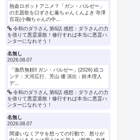
熱血ロボットアニメ？「ガン・バルゼー」
の主題歌を口ずさむ薫ちゃんくんよき 寺澤
百花(小鞠ちゃんの中...
令和のダラさん 第6話 感想：ダラさんの力
を借りて悪霊退散！修行すれば本当に悪霊ハ
ンターになれそう！
名無し
2026.08.07
「激昂無頼!! ガン・バルゼー」(2026) 絵コ
ンテ：大河広行、芳山 優 演出：鈴木理人
デ...
令和のダラさん 第6話 感想：ダラさんの力
を借りて悪霊退散！修行すれば本当に悪霊ハ
ンターになれそう！
名無し
2026.08.07
間違いなくアサを想っての行動で、怒りが