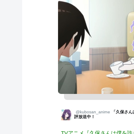
@kubosan_anime
「久保さん
評放送中！
TVアニメ『久保さんは僕を許