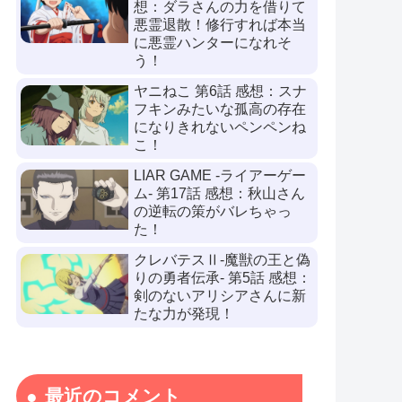
想：ダラさんの力を借りて
悪霊退散！修行すれば本当
に悪霊ハンターになれそ
う！
ヤニねこ 第6話 感想：スナ
フキンみたいな孤高の存在
になりきれないペンペンね
こ！
LIAR GAME -ライアーゲー
ム- 第17話 感想：秋山さん
の逆転の策がバレちゃっ
た！
クレバテスⅡ-魔獣の王と偽
りの勇者伝承- 第5話 感想：
剣のないアリシアさんに新
たな力が発現！
最近のコメント