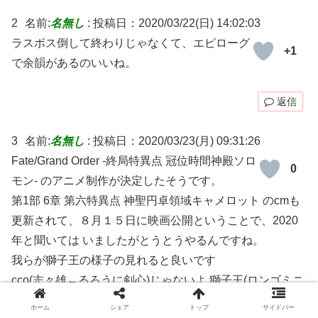
2
名前:
名無し
:
投稿日：2020/03/22(日) 14:02:03
ラスボス倒して終わりじゃなくて、エピローグ
+1
で余韻があるのいいね。
返信
3
名前:
名無し
:
投稿日：2020/03/23(月) 09:31:26
Fate/Grand Order -終局特異点 冠位時間神殿ソロ
0
モン- のアニメ制作が決定したそうです。
第1部 6章 第六特異点 神聖円卓領域キャメロット のcmも
更新されて、８月１５日に映画公開ということで、2020
年と聞いては いましたがとうとうやるんですね。
我らが獅子王の様子の見れると良いです
cco(志々雄←るろうに剣心)じゃないよ 獅子王(ロンゴミニ
アドを持った青王様)だよ
ホーム
シェア
トップ
サイドバー