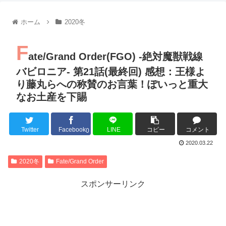
【朗報】齋藤飛鳥、前屈みで完全に見えてる動画が拡散されて
【朗報】MEGUMIさん(44)「グラドル時代にSNSがあったら
ホーム
2020冬
『進撃の巨人』で一番面白いところってｗｗｗｗｗ
【画像】スト6女キャラの水着がエッチwwwwwwwwwwwwwww
F
るろうに剣心 -明治剣客浪漫譚- 京都動乱 第33話の感想
ate/Grand Order(FGO) -絶対魔獣戦線
同盟、帝国、フェザーン。生まれるなら何処がいいか問題！
バビロニア- 第21話(最終回) 感想：王様よ
り藤丸らへの称賛のお言葉！ぽいっと重大
なお土産を下賜
Powered by livedoor 相互RSS
Twitter
Facebook
LINE
コピー
コメント
0
2020.03.22
2020冬
Fate/Grand Order
スポンサーリンク