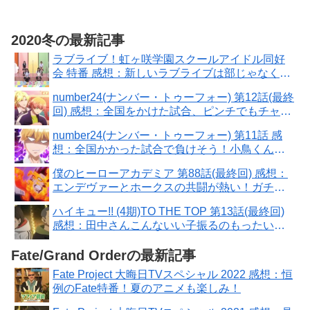
2020冬の最新記事
ラブライブ！虹ヶ咲学園スクールアイドル同好
会 特番 感想：新しいラブライブは部じゃなくて
同好会！
number24(ナンバー・トゥーフォー) 第12話(最終
回) 感想：全国をかけた試合、ピンチでもチャラ
さは全開！
number24(ナンバー・トゥーフォー) 第11話 感
想：全国かかった試合で負けそう！小鳥くん大
活躍でハッスル
僕のヒーローアカデミア 第88話(最終回) 感想：
エンデヴァーとホークスの共闘が熱い！ガチフ
ァン少年の叫びには泣いた
ハイキュー!! (4期)TO THE TOP 第13話(最終回)
感想：田中さんこんないい子振るのもったいな
い！
Fate/Grand Orderの最新記事
Fate Project 大晦日TVスペシャル 2022 感想：恒
例のFate特番！夏のアニメも楽しみ！