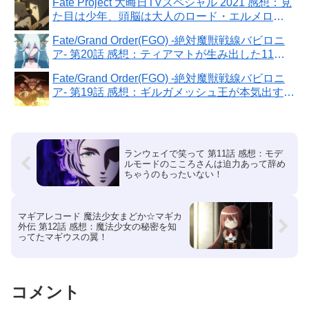
Fate Project 大晦日TVスペシャル 2021 感想：見
た目は少年、頭脳は大人のロード・エルメロイII
世！
Fate/Grand Order(FGO) -絶対魔獣戦線バビロニ
ア- 第20話 感想：ティアマトが生み出した11の
怪物って元ネタあるんだ！
Fate/Grand Order(FGO) -絶対魔獣戦線バビロニ
ア- 第19話 感想：ギルガメッシュ王が本気出す！
予期せぬ援軍の頼もしさ
ランウェイで笑って 第11話 感想：モデ
ルモードのこころさんは迫力あって辞め
ちゃうのもったいない！
マギアレコード 魔法少女まどか☆マギカ
外伝 第12話 感想：魔法少女の秘密を知
ってたマギウスの翼！
コメント