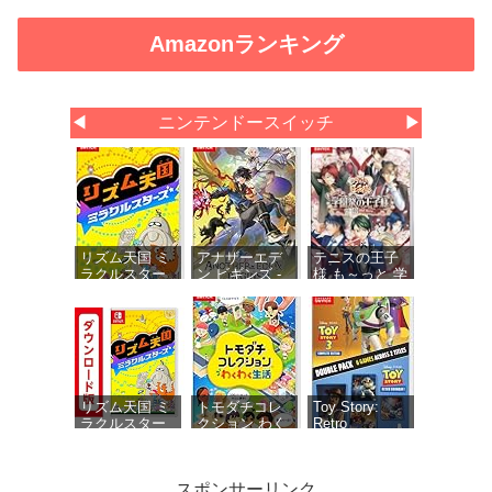
Amazonランキング
◀
ニンテンドースイッチ
▶
リズム天国 ミ
アナザーエデ
テニスの王子
ラクルスター
ン ビギンズ -
様 も～っと 学
ズ -Switch
Switch 【初回
園祭の王子様
同梱物】アナ
♡-40 and
ザーエデン 時
more… 【メー
空を超える猫
カー特典あ
で使える シリ
り】 初回限定
アルコードチ
特典 ミニド
ラシ 同梱
ラマ用ボイス
セット・ミニ
リズム天国 ミ
トモダチコレ
Toy Story:
ドラマ用エフ
ラクルスター
クション わく
Retro
ェクト1種 同
ズ|オンライン
わく生活 -
Roundup! +
梱
コード版
Switch
Toy Story 3
Complete
スポンサーリンク
Edition Double