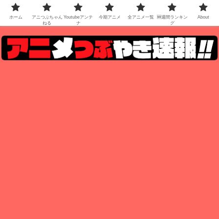
ホーム
アニつぶちゃん
Youtubeアンテ
今期アニメ
全アニメ一覧
🆕週間ランキン
About
ねる
ナ
グ