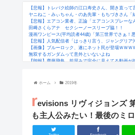
【悲報】トレパク絵師の江口寿史さん、開き直って
ヤニねこ・みぃちゃん・のあ先輩・もちづきさん「
【悲報】エアコン業者、正論「エアコンスプレーなん
田﨑さくらアナ セクシーノースリーブ脇！！
漫画ワンピース(平均読者44歳)「第三世界でさぁ！
【悲報】人気配信者「はっきり言う、ジャングリア
【画像】ブルーロック、遂にネット民が登場ＷＷＷ
無双するガンダムって意外といないよね
【朗報】齋藤飛鳥、前屈みで完全に見えてる動画が
『進撃の巨人』で一番面白いところってｗｗｗｗｗ
【画像】スト6女キャラの水着がエッチwwwwwwwww
るろうに剣心 -明治剣客浪漫譚- 京都動乱 第33話の
ホーム
2019冬
r
evisions リヴィジョンズ
も主人公みたい！最後のミ
Powered by livedoor 相互RSS