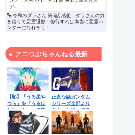
ンテ：大河広行、芳山 優 演出：鈴木理人
デ...
令和のダラさん 第6話 感想：ダラさんの力
を借りて悪霊退散！修行すれば本当に悪霊ハ
ンターになれそう！
アニつぶちゃんねる最新
【恥】『うる星や
正直な話ガンダム
つら』を「うるほ
シリーズ全部より
しやつら」って読
面白いと思ってる
んでたわ…勘...
ロボットアニ...