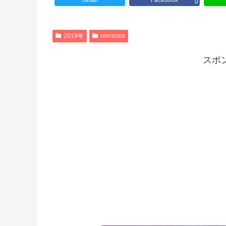
Twitter
Facebook
0
2019冬
revisions
スポ