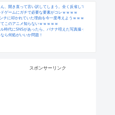
さん、開き直って言い訳してしまう。全く反省してないと話題に
ルドゲームにガチで必要な要素がコレｗｗｗｗ
アンチに叩かれていた理由を今一度考えようｗｗｗ
ぎてこのアニメ知らないｗｗｗｗｗ
グラドル時代にSNSがあったら、バナナ咥えた写真撮ってたと思う」
るなら何処がいいか問題！
S
スポンサーリンク