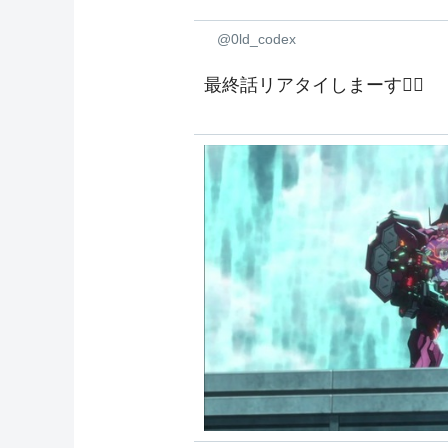
@0ld_codex
最終話リアタイしまーす🙋‍♀️