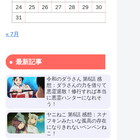
24
25
26
27
28
29
30
31
« 7月
最新記事
令和のダラさん 第6話 感
想：ダラさんの力を借りて
悪霊退散！修行すれば本当
に悪霊ハンターになれそ
う！
ヤニねこ 第6話 感想：スナ
フキンみたいな孤高の存在
になりきれないペンペンね
こ！