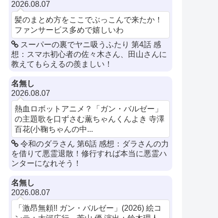
2026.08.07
髪のまとめ方をここでぶっこんで来たか！
ファンサービス多めで嬉しいわ
スーパーの裏でヤニ吸うふたり 第4話 感
想：スマホ初心者の佐々木さん、田山さんに
教えてもらえるの羨ましい！
名無し
2026.08.07
熱血ロボットアニメ？「ガン・バルゼー」
の主題歌を口ずさむ薫ちゃんくんよき 寺澤
百花(小鞠ちゃんの中...
令和のダラさん 第6話 感想：ダラさんの力
を借りて悪霊退散！修行すれば本当に悪霊ハ
ンターになれそう！
名無し
2026.08.07
「激昂無頼!! ガン・バルゼー」(2026) 絵コ