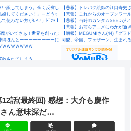
言い訳してしまう。全く反省してないと話題に
【悲報】トレパク絵師の江口寿史
結婚してください！」←どうする？
【悲報】これからのオープンワー
て使わない方がいい」ﾄﾞﾝｯ！
【悲報】当時のガンダムSEEDが
【悲報】お前らアニメにわかが過
悪魔がいてさぁ！世界を創った19の武器がさぁ！」
【朗報】MEGUMIさん(44)「
沖縄ほんとーーーーーーーーにおもんない！！！！」→炎上
同盟、帝国、フェザーン。生まれ
ＷＷＷＷＷＷＷＷ
拡散されてしまう…
wwwwwwwww
Powered by livedoor 相互RS
感想
 第12話(最終回) 感想：大介も慶作
ロさん意味深だ…