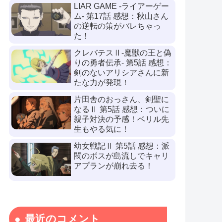
LIAR GAME -ライアーゲー
ム- 第17話 感想：秋山さん
の逆転の策がバレちゃっ
た！
クレバテスⅡ-魔獣の王と偽
りの勇者伝承- 第5話 感想：
剣のないアリシアさんに新
たな力が発現！
片田舎のおっさん、剣聖に
なるⅡ 第5話 感想：ついに
親子対決の予感！ベリル先
生もやる気に！
幼女戦記Ⅱ 第5話 感想：派
閥のボスが島流しでキャリ
アプランが崩れ去る！
最近のコメント