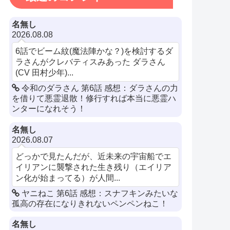
名無し
2026.08.08
6話でビーム紋(魔法陣かな？)を検討するダ
ラさんがクレバティスみあった ダラさん
(CV 田村少年)...
令和のダラさん 第6話 感想：ダラさんの力
を借りて悪霊退散！修行すれば本当に悪霊ハ
ンターになれそう！
名無し
2026.08.07
どっかで見たんだが、近未来の宇宙船でエ
イリアンに襲撃された生き残り（エイリア
ン化が始まってる）が人間...
ヤニねこ 第6話 感想：スナフキンみたいな
孤高の存在になりきれないペンペンねこ！
名無し