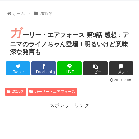
【朗報】齋藤飛鳥、前屈みで完全に見えてる動画が拡散されて
【朗報】MEGUMIさん(44)「グラドル時代にSNSがあったら
ホーム
2019冬
『進撃の巨人』で一番面白いところってｗｗｗｗｗ
【画像】スト6女キャラの水着がエッチwwwwwwwwwwwwwww
ガ
るろうに剣心 -明治剣客浪漫譚- 京都動乱 第33話の感想
ーリー・エアフォース 第9話 感想：ア
同盟、帝国、フェザーン。生まれるなら何処がいいか問題！
ニマのライノちゃん登場！明るいけど意味
深な発言も
Twitter
Facebook
LINE
コピー
コメント
Powered by livedoor 相互RSS
0
2019.03.08
2019冬
ガーリー・エアフォース
スポンサーリンク