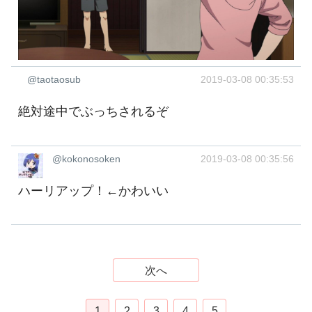
@taotaosub
2019-03-08 00:35:53
絶対途中でぶっちされるぞ
@kokonosoken
2019-03-08 00:35:56
ハーリアップ！←かわいい
次へ
1
2
3
4
5