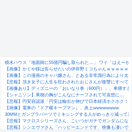
積水ハウス「地面師に55億円騙し取られた…」 ワイ「はえー
【画像】かぐや様は告らせたいの伊井野ミコちゃんｗｗｗｗｗ
【画像】この漫画のキャバ嬢さん、とある非常識行為により太客
【悲報】頂き女子に人生を狂わされたおじさんが復讐にすべて
【画像あり】ディズニーの「おいなり巻（600円）」、卑猥す
【シャニソン】果穂の胸がこんなにナーフされて可哀想に…
【悲報】円安容認派「円安は輸出が伸びで日本経済ホクホク！」
【画像】電車の『ドア横キープマン』、炎上wwwwwwww
30MMとガンプラパーツでミキシングする人がめっきり減って
【悲報】マクロスシリーズさん、こいつがガチでガンダムにな
【悲報】シンエヴァさん「ハッピーエンドです、映像も凄いで