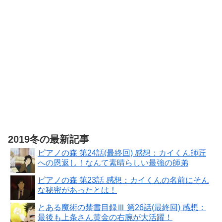
DIGITAL)
2019冬の最新記事
ピアノの森 第24話(最終回) 感想：カイくん師匠
への恩返し！なんて素晴らしい最強の師弟
ピアノの森 第23話 感想：カイくんの名前にそん
な秘密があったとは！
とある魔術の禁書目録Ⅲ 第26話(最終回) 感想：
最後も上条さん黄金の右腕が大活躍！