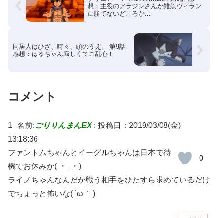
想：主役のアラジンさんが雑魚ヴィラン
に勝てないどころか…
同居人はひざ、時々、頭のうえ。 第9話
感想：はるちゃん寂しくてご乱心！
コメント
1
名前:
ごりりんまんEX
:
投稿日：2019/03/08(金)
13:18:36
ファントムちゃんとイーグルちゃんは日本で待
0
機でお休みか( ・_・)
ライノちゃんなんだか戦う相手をひたすら求めているだけ
でちょっと怖いな( ´ω｀ )