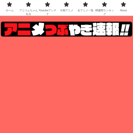
ホーム
アニつぶちゃん
Youtubeアンテ
今期アニメ
全アニメ一覧
🆕週間ランキン
About
ねる
ナ
グ