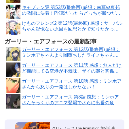
キャプテン翼 第52話(最終回) 感想：南葛vs東邦
の激闘に決着！PK戦だったらどっちが勝つだろ
う？
けものフレンズ2 第12話(最終回) 感想：サーバル
ちゃん記憶ない原因を回想とかで知りたかっ
た！
ガーリー・エアフォースの最新記事
ガーリー・エアフォース 第12話(最終回) 感想：
ミンホアちゃんより闇堕ちしたライノちゃんが
不憫！
ガーリー・エアフォース 第11話 感想：無人だけ
ど機能してる空港が不気味、ザイの謎と関係が
ある？
ガーリー・エアフォース 第10話 感想：ミンホア
さんから怒りの一発はしかたない！
ガーリー・エアフォース 第8話 感想：ミンホア
さんそっくりのアニマ登場でさらに出番の危
機！
グリムノーツ The Animation 第9話 感