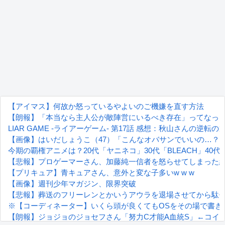
【アイマス】何故か怒っているやよいのご機嫌を直す方法
【朗報】「本当なら主人公が敵陣営にいるべき存在」ってなっ
LIAR GAME -ライアーゲーム- 第17話 感想：秋山さんの逆転
【画像】はいだしょうこ（47）「こんなオバサンでいいの…？
今期の覇権アニメは？20代「ヤニネコ」30代「BLEACH」40代
【悲報】プロゲーマーさん、加藤純一信者を怒らせてしまった結果
【プリキュア】青キュアさん、意外と変な子多いw w w
【画像】週刊少年マガジン、限界突破
【悲報】葬送のフリーレンとかいうアウラを退場させてから駄
※【コーディネーター】いくら頭が良くてもOSをその場で書き
【朗報】ジョジョのジョセフさん「努力C才能A血統S」←コイ