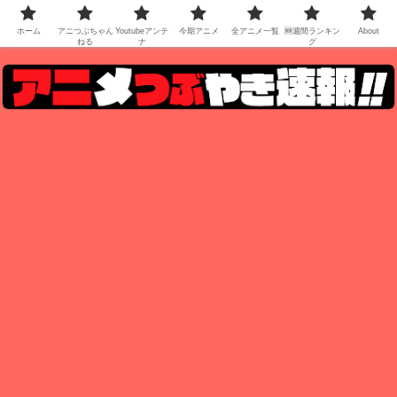
ホーム
アニつぶちゃん
Youtubeアンテ
今期アニメ
全アニメ一覧
🆕週間ランキン
About
ねる
ナ
グ