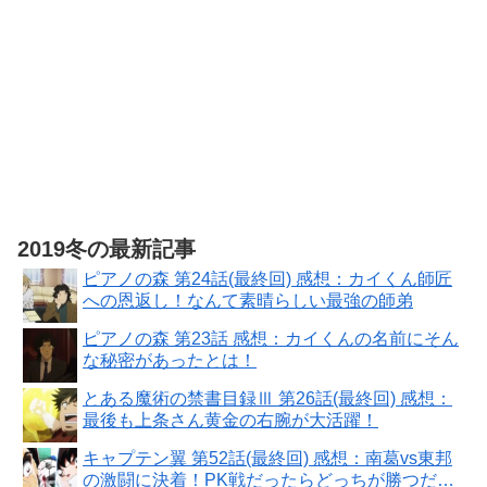
2019冬の最新記事
ピアノの森 第24話(最終回) 感想：カイくん師匠
への恩返し！なんて素晴らしい最強の師弟
ピアノの森 第23話 感想：カイくんの名前にそん
な秘密があったとは！
とある魔術の禁書目録Ⅲ 第26話(最終回) 感想：
最後も上条さん黄金の右腕が大活躍！
キャプテン翼 第52話(最終回) 感想：南葛vs東邦
の激闘に決着！PK戦だったらどっちが勝つだろ