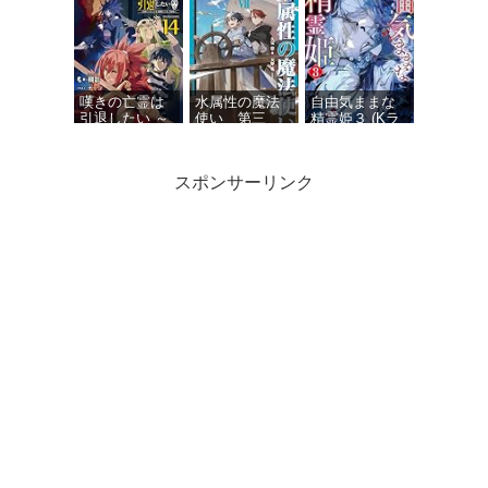
始まる、姫の
庫)
転生逆転スト
ーリー～
嘆きの亡霊は
水属性の魔法
自由気ままな
引退したい ～
使い 第三
精霊姫３ (Kラ
最弱ハンター
部 東方諸国
ノベブックス)
による最強パ
編7【電子書籍
ーティ育成術
限定書き下ろ
スポンサーリンク
～ 14 (GCノベ
しSS付き】
ルズ)
俺は星間国家
Dジェネシス
剣と魔法と学
の悪徳領主！
ダンジョンが
歴社会 ８ ～
12 (オーバーラ
出来て３年
前世はガリ勉
ップ文庫)
１１
だった俺が、
今世は風任せ
で自由に生き
たい～【電子
特別版】 (カド
カワBOOKS)
精霊幻想記
外伝 アマカワ
卿の食卓 (HJ
文庫)