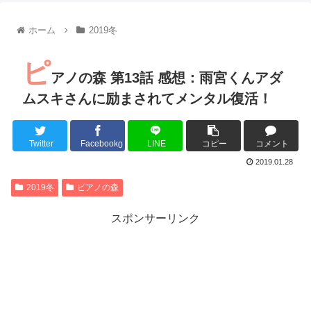
【朗報】齋藤飛鳥、前屈みで完全に見えてる動画が拡散されて
【朗報】MEGUMIさん(44)「グラドル時代にSNSがあったら
ホーム
2019冬
『進撃の巨人』で一番面白いところってｗｗｗｗｗ
【画像】スト6女キャラの水着がエッチwwwwwwwwwwwwwww
ピ
るろうに剣心 -明治剣客浪漫譚- 京都動乱 第33話の感想
アノの森 第13話 感想：雨宮くんアダ
同盟、帝国、フェザーン。生まれるなら何処がいいか問題！
ムスキさんに励まされてメンタル復活！
Twitter
Facebook
LINE
コピー
コメント
0
Powered by livedoor 相互RSS
2019.01.28
2019冬
ピアノの森
スポンサーリンク