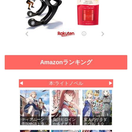
Amazonランキング
◀
本:ライトノベル
▶
ティアムーン
負けヒロイン
変人のサラダ
帝国物語１９
が多すぎる！
ボウル １０
～断頭台から
９ (ガガガ文
(ガガガ文庫)