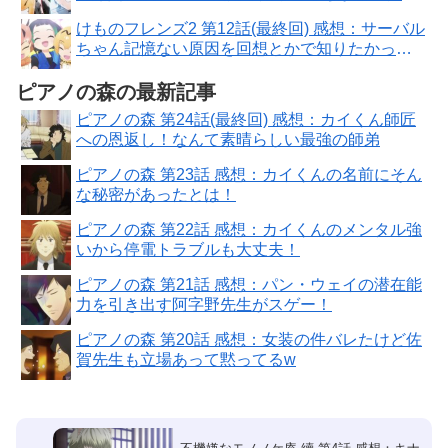
う？
けものフレンズ2 第12話(最終回) 感想：サーバル
ちゃん記憶ない原因を回想とかで知りたかっ
た！
ピアノの森の最新記事
ピアノの森 第24話(最終回) 感想：カイくん師匠
への恩返し！なんて素晴らしい最強の師弟
ピアノの森 第23話 感想：カイくんの名前にそん
な秘密があったとは！
ピアノの森 第22話 感想：カイくんのメンタル強
いから停電トラブルも大丈夫！
ピアノの森 第21話 感想：パン・ウェイの潜在能
力を引き出す阿字野先生がスゲー！
ピアノの森 第20話 感想：女装の件バレたけど佐
賀先生も立場あって黙ってるw