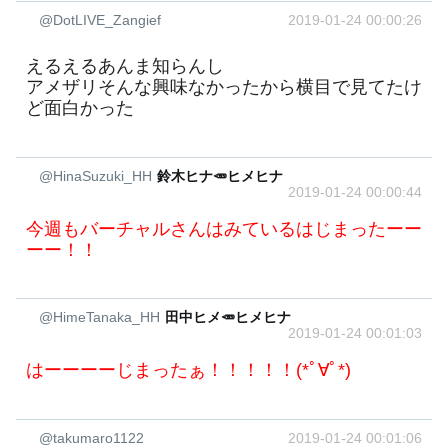
@DotLIVE_Zangief
2019-01-24 00:00:26
えるえるあんま知らんし
アメザリそんな興味なかったから横目で見てたけ
ど面白かった
@HinaSuzuki_HH
鈴木ヒナ🥕ヒメヒナ
2019-01-24 00:00:44
今週もバーチャルさんはみているはじまったーー
ーー！！
@HimeTanaka_HH
田中ヒメ🥕ヒメヒナ
2019-01-24 00:01:03
はーーーーじまったぁ！！！！！(*ﾟ∀ﾟ*)
@takumaro1122
2019-01-24 00:01:06