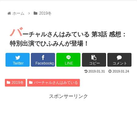
【朗報】齋藤飛鳥、前屈みで完全に見えてる動画が拡散されて
【朗報】MEGUMIさん(44)「グラドル時代にSNSがあったら
ホーム
2019冬
『進撃の巨人』で一番面白いところってｗｗｗｗｗ
【画像】スト6女キャラの水着がエッチwwwwwwwwwwwwwww
バ
るろうに剣心 -明治剣客浪漫譚- 京都動乱 第33話の感想
ーチャルさんはみている 第3話 感想：
同盟、帝国、フェザーン。生まれるなら何処がいいか問題！
特別出演でひふみんが登場！
Twitter
Facebook
LINE
コピー
コメント
0
Powered by livedoor 相互RSS
2019.01.31
2019.01.24
2019冬
バーチャルさんはみている
スポンサーリンク