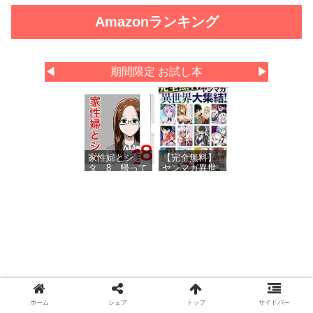
Amazonランキング
◀
期間限定 お試し本
▶
家性婦とシ
【完全無料】
タ 8 帰って
ヤンマガ異世
きた家性婦
界大集結！
試し読みパッ
ク
スポンサーリンク
ホーム
シェア
トップ
サイドバー