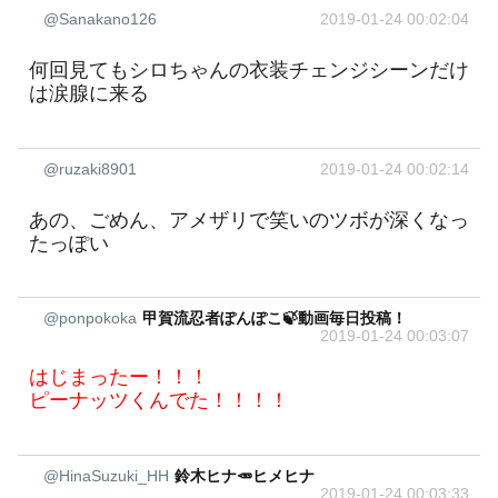
@Sanakano126
2019-01-24 00:02:04
何回見てもシロちゃんの衣装チェンジシーンだけ
は涙腺に来る
@ruzaki8901
2019-01-24 00:02:14
あの、ごめん、アメザリで笑いのツボが深くなっ
たっぽい
@ponpokoka
甲賀流忍者ぽんぽこ🍃動画毎日投稿！
2019-01-24 00:03:07
はじまったー！！！
ピーナッツくんでた！！！！
@HinaSuzuki_HH
鈴木ヒナ🥕ヒメヒナ
2019-01-24 00:03:33