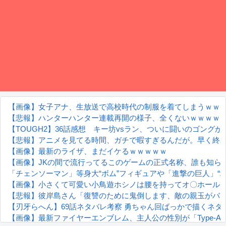
【画像】女子アナ、生放送で高校時代の制服を着てしまうｗｗ
【悲報】ハンターハンター連載再開の様子、全くないｗｗｗｗ
【TOUGH2】36話感想 キー坊vsラン、ついに闘いのゴングが
【悲報】アニメを見てる時間、ガチで暇すぎるんだが。早く終
【画像】最新のライザ、まだイケるｗｗｗｗｗ
【画像】JKの間で流行ってるこのゲームの正式名称、誰も知ら
「チェンソーマン」等身大“ボム”フィギュアや「進撃の巨人」“地鳴らし”再
【画像】小さくて可愛い小鳥遊ホシノは腰を持ってオ〇ホール
【悲報】彼岸島さん「復讐のために鬼倒します、敵の親玉がバ
【刃牙らへん】69話ネタバレ考察 勇ちゃん回ばっかで描くネ
【画像】最新ファイヤーエンブレム、主人公の性別が「Type-A」