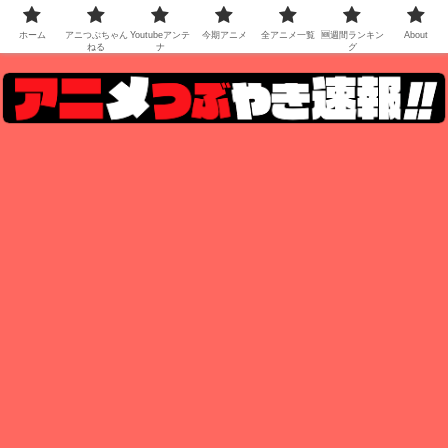
ホーム
アニつぶちゃん
Youtubeアンテ
今期アニメ
全アニメ一覧
🆕週間ランキン
About
ねる
ナ
グ