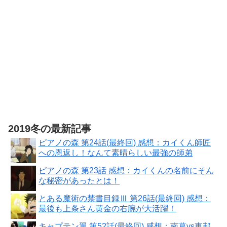
2019冬の最新記事
ピアノの森 第24話(最終回) 感想：カイくん師匠
への恩返し！なんて素晴らしい最強の師弟
ピアノの森 第23話 感想：カイくんの名前にそん
な秘密があったとは！
とある魔術の禁書目録Ⅲ 第26話(最終回) 感想：
最後も上条さん黄金の右腕が大活躍！
キャプテン翼 第52話(最終回) 感想：南葛vs東邦