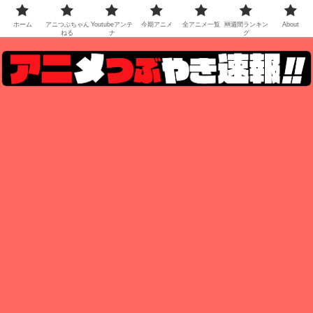
ホーム
アニつぶちゃん
Youtubeアンテ
今期アニメ
全アニメ一覧
🆕週間ランキン
About
ねる
ナ
グ