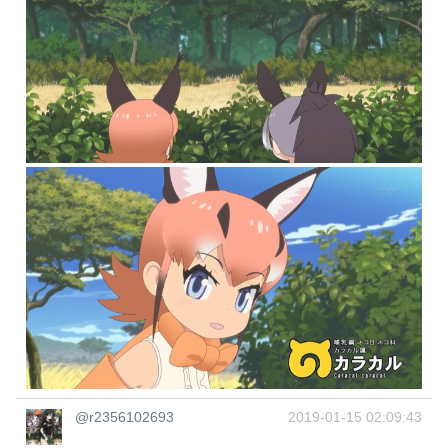
@r2356102693
2019-01-15 02:09:43