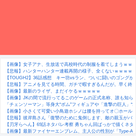
【画像】女子アナ、生放送で高校時代の制服を着てしまうｗｗ
【悲報】ハンターハンター連載再開の様子、全くないｗｗｗｗ
【TOUGH2】36話感想 キー坊vsラン、ついに闘いのゴングが
【悲報】アニメを見てる時間、ガチで暇すぎるんだが。早く終
【画像】最新のライザ、まだイケるｗｗｗｗｗ
【画像】JKの間で流行ってるこのゲームの正式名称、誰も知ら
「チェンソーマン」等身大“ボム”フィギュアや「進撃の巨人」“地鳴らし”再
【画像】小さくて可愛い小鳥遊ホシノは腰を持ってオ〇ホール
【悲報】彼岸島さん「復讐のために鬼倒します、敵の親玉がバ
【刃牙らへん】69話ネタバレ考察 勇ちゃん回ばっかで描くネ
【画像】最新ファイヤーエンブレム、主人公の性別が「Type-A」