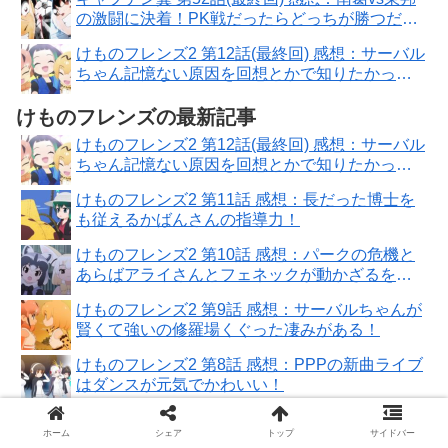
の激闘に決着！PK戦だったらどっちが勝つだろ
う？
けものフレンズ2 第12話(最終回) 感想：サーバル
ちゃん記憶ない原因を回想とかで知りたかっ
た！
けものフレンズの最新記事
けものフレンズ2 第12話(最終回) 感想：サーバル
ちゃん記憶ない原因を回想とかで知りたかっ
た！
けものフレンズ2 第11話 感想：長だった博士を
も従えるかばんさんの指導力！
けものフレンズ2 第10話 感想：パークの危機と
あらばアライさんとフェネックが動かざるを得
ない！
けものフレンズ2 第9話 感想：サーバルちゃんが
賢くて強いの修羅場くぐった凄みがある！
けものフレンズ2 第8話 感想：PPPの新曲ライブ
はダンスが元気でかわいい！
ホーム
シェア
トップ
サイドバー