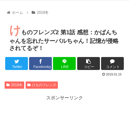
【朗報】齋藤飛鳥、前屈みで完全に見えてる動画が拡散されて
【朗報】MEGUMIさん(44)「グラドル時代にSNSがあったら
ホーム
2019冬
『進撃の巨人』で一番面白いところってｗｗｗｗｗ
【画像】スト6女キャラの水着がエッチwwwwwwwwwwwwwww
け
るろうに剣心 -明治剣客浪漫譚- 京都動乱 第33話の感想
ものフレンズ2 第1話 感想：かばんち
同盟、帝国、フェザーン。生まれるなら何処がいいか問題！
ゃんを忘れたサーバルちゃん！記憶が侵略
されてるぞ！
Twitter
Facebook
LINE
コピー
コメント
Powered by livedoor 相互RSS
0
2019.01.15
2019冬
けものフレンズ
スポンサーリンク