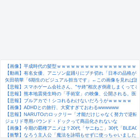
【画像】平成時代の髪型ｗｗｗｗｗｗｗｗｗｗｗｗｗｗｗｗｗ
【動画】有名女優、アニソン盆踊りにブチ切れ「日本の品格が
矢田萌華「6期生のビジュアル担当です」←この画像を見れば誰
【悲報】スマホゲーム会社さん、”サ終”相次ぎ倒産しまくってる
【悲報】熊本地震発生時の「手術室」の映像、公開される。医
【悲報】ブルアカで！シコれるわけないだろうがｗｗｗｗｗ
【画像】ADHDとの旅行、大変すぎておわるwwwwww
【悲報】NARUTOのロックリー「才能だけじゃなく努力で逆
ジェリド専用バウンド・ドックって商品化されないな
【画像】今期の覇権アニメは？20代「ヤニねこ」30代「BLEA
【衝撃】なろう主人公「魔法を詠唱もせずに使っちゃいました