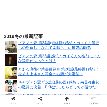
2019冬の最新記事
ピアノの森 第24話(最終回) 感想：カイくん師匠
への恩返し！なんて素晴らしい最強の師弟
ピアノの森 第23話 感想：カイくんの名前にそん
な秘密があったとは！
とある魔術の禁書目録Ⅲ 第26話(最終回) 感想：
最後も上条さん黄金の右腕が大活躍！
キャプテン翼 第52話(最終回) 感想：南葛vs東邦
の激闘に決着！PK戦だったらどっちが勝つだろ
う？
けものフレンズ2 第12話(最終回) 感想：サーバル
ちゃん記憶ない原因を回想とかで知りたかっ
ホーム
シェア
トップ
サイドバー
た！