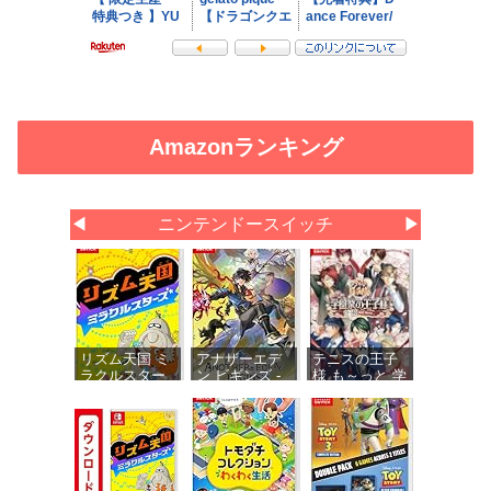
Amazonランキング
◀
ニンテンドースイッチ
▶
リズム天国 ミ
アナザーエデ
テニスの王子
ラクルスター
ン ビギンズ -
様 も～っと 学
ズ -Switch
Switch 【初回
園祭の王子様
同梱物】アナ
♡-40 and
ザーエデン 時
more… 【メー
空を超える猫
カー特典あ
で使える シリ
り】 初回限定
アルコードチ
特典 ミニド
ラシ 同梱
ラマ用ボイス