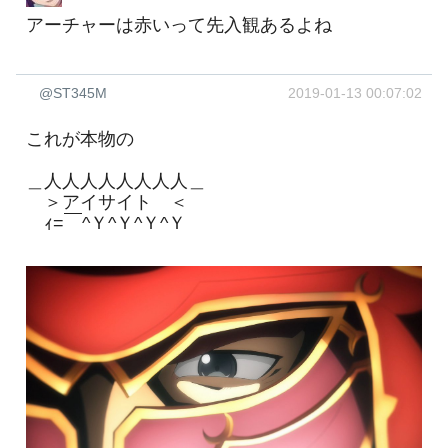
アーチャーは赤いって先入観あるよね
@ST345M
2019-01-13 00:07:02
これが本物の
＿人人人人人人人人＿
＞アイサイト ＜
ｨ=￣^Ｙ^Ｙ^Ｙ^Ｙ