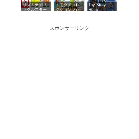
セット・ミニ
リズム天国 ミ
トモダチコレ
Toy Story:
ドラマ用エフ
ラクルスター
クション わく
Retro
ェクト1種 同
ズ|オンライン
わく生活 -
Roundup! +
梱
コード版
Switch
Toy Story 3
Complete
スポンサーリンク
Edition Double
Pack（トイス
トーリー レト
ロラウンドア
ップ！＋トイ
パワフルプロ
ウマ娘 プリテ
がんばれゴエ
ストーリース
野球2026-2027
ィーダービー
モン大集合! -
リー コンプリ
-Switch
熱血ハチャメ
Switch
ートエディシ
チャ大感謝
ョン ダブルパ
祭！【数量限
ック） -
定アイテム】
Switch
ゲーム『ウマ
娘 プリティー
ダービー』ス
ペシャルアイ
My Merry May with
テムセット
be 限定版 【同梱物】
（ゲームアイ
「My Merry May with
テムと交換で
be」SOUND
きるシリアル
COLLECTION（DVD-
コード）同梱 -
ROM） - Switch
Switch