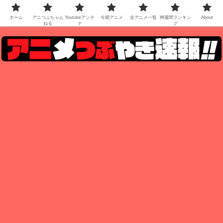
ホーム
アニつぶちゃん
Youtubeアンテ
今期アニメ
全アニメ一覧
🆕週間ランキン
About
ねる
ナ
グ