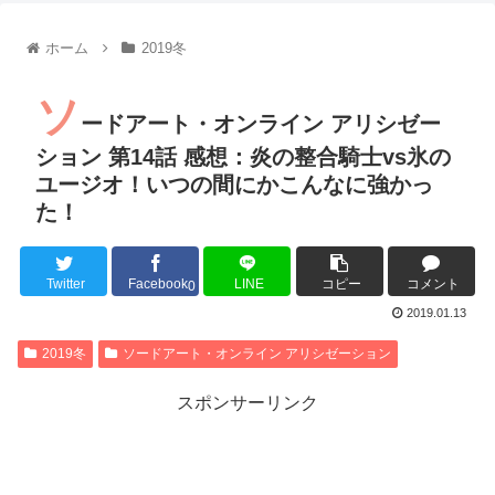
【朗報】齋藤飛鳥、前屈みで完全に見えてる動画が拡散されて
【朗報】MEGUMIさん(44)「グラドル時代にSNSがあったら
ホーム
2019冬
『進撃の巨人』で一番面白いところってｗｗｗｗｗ
【画像】スト6女キャラの水着がエッチwwwwwwwwwwwwwww
ソ
るろうに剣心 -明治剣客浪漫譚- 京都動乱 第33話の感想
ードアート・オンライン アリシゼー
同盟、帝国、フェザーン。生まれるなら何処がいいか問題！
ション 第14話 感想：炎の整合騎士vs氷の
ユージオ！いつの間にかこんなに強かっ
た！
Powered by livedoor 相互RSS
Twitter
Facebook
LINE
コピー
コメント
0
2019.01.13
2019冬
ソードアート・オンライン アリシゼーション
スポンサーリンク