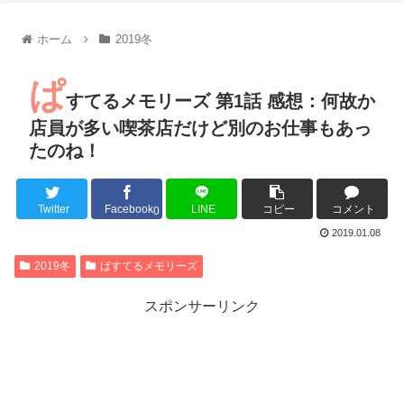
【朗報】齋藤飛鳥、前屈みで完全に見えてる動画が拡散されて
【朗報】MEGUMIさん(44)「グラドル時代にSNSがあったら
ホーム
2019冬
『進撃の巨人』で一番面白いところってｗｗｗｗｗ
【画像】スト6女キャラの水着がエッチwwwwwwwwwwwwwww
ぱ
るろうに剣心 -明治剣客浪漫譚- 京都動乱 第33話の感想
すてるメモリーズ 第1話 感想：何故か
同盟、帝国、フェザーン。生まれるなら何処がいいか問題！
店員が多い喫茶店だけど別のお仕事もあっ
たのね！
Twitter
Facebook
LINE
コピー
コメント
Powered by livedoor 相互RSS
0
2019.01.08
2019冬
ぱすてるメモリーズ
スポンサーリンク