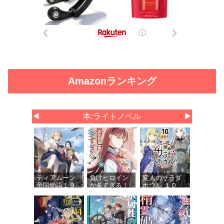
Amazonランキング
◀
本:ライトノベル
▶
ティアムーン
負けヒロイン
変人のサラダ
帝国物語１９
が多すぎる！
ボウル １０
～断頭台から
９ (ガガガ文
(ガガガ文庫)
始まる、姫の
庫)
転生逆転スト
ーリー～