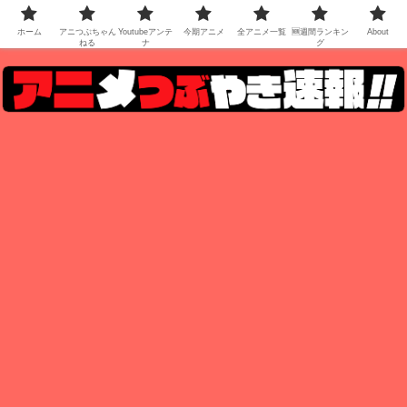
ホーム
アニつぶちゃん
Youtubeアンテ
今期アニメ
全アニメ一覧
🆕週間ランキン
About
ねる
ナ
グ