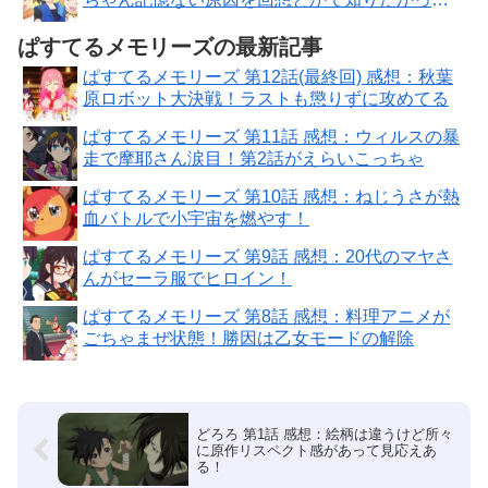
た！
ぱすてるメモリーズの最新記事
ぱすてるメモリーズ 第12話(最終回) 感想：秋葉
原ロボット大決戦！ラストも懲りずに攻めてる
ぱすてるメモリーズ 第11話 感想：ウィルスの暴
走で摩耶さん涙目！第2話がえらいこっちゃ
ぱすてるメモリーズ 第10話 感想：ねじうさが熱
血バトルで小宇宙を燃やす！
ぱすてるメモリーズ 第9話 感想：20代のマヤさ
んがセーラ服でヒロイン！
ぱすてるメモリーズ 第8話 感想：料理アニメが
ごちゃまぜ状態！勝因は乙女モードの解除
どろろ 第1話 感想：絵柄は違うけど所々
に原作リスペクト感があって見応えあ
る！