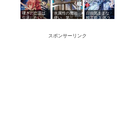
嘆きの亡霊は
水属性の魔法
自由気ままな
引退したい ～
使い 第三
精霊姫３ (Kラ
最弱ハンター
部 東方諸国
ノベブックス)
による最強パ
編7【電子書籍
ーティ育成術
限定書き下ろ
スポンサーリンク
～ 14 (GCノベ
しSS付き】
ルズ)
俺は星間国家
Dジェネシス
剣と魔法と学
の悪徳領主！
ダンジョンが
歴社会 ８ ～
12 (オーバーラ
出来て３年
前世はガリ勉
ップ文庫)
１１
だった俺が、
今世は風任せ
で自由に生き
たい～【電子
特別版】 (カド
カワBOOKS)
精霊幻想記
外伝 アマカワ
卿の食卓 (HJ
文庫)