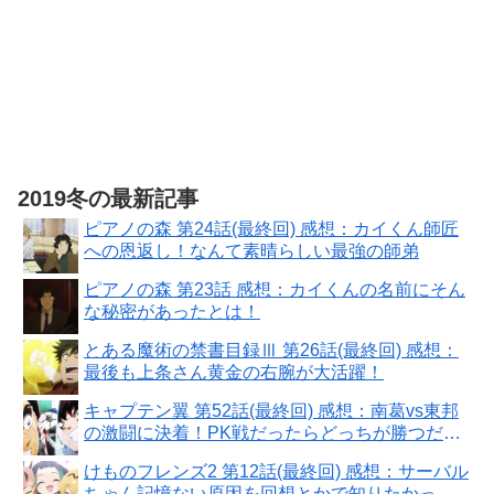
2019冬の最新記事
ピアノの森 第24話(最終回) 感想：カイくん師匠
への恩返し！なんて素晴らしい最強の師弟
ピアノの森 第23話 感想：カイくんの名前にそん
な秘密があったとは！
とある魔術の禁書目録Ⅲ 第26話(最終回) 感想：
最後も上条さん黄金の右腕が大活躍！
キャプテン翼 第52話(最終回) 感想：南葛vs東邦
の激闘に決着！PK戦だったらどっちが勝つだろ
う？
けものフレンズ2 第12話(最終回) 感想：サーバル
ちゃん記憶ない原因を回想とかで知りたかっ