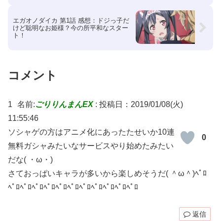
エガオノダイカ 第1話 感想：ドジっ子だ
けど聡明なお姫様？今の所平和なスター
ト！
コメント
1
名前:
ごりりんまんEX
:
投稿日：2019/01/08(火)
11:55:46
ソシャゲの方はアニメ化にあったたせいか10連
0
無料ガシャみたいなサービスやり始めたみたい
だな( ・ω・)
さておっぱいキャラが多いから楽しめそうだ( ＾ω＾)ﾍﾟﾛ
ﾍﾟﾛﾍﾟﾛﾍﾟﾛﾍﾟﾛﾍﾟﾛﾍﾟﾛﾍﾟﾛﾍﾟﾛﾍﾟﾛﾍﾟﾛﾍﾟﾛ
返信