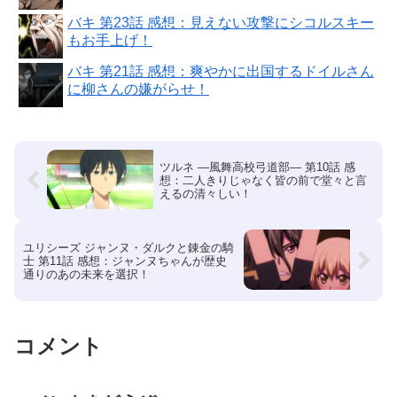
バキ 第23話 感想：見えない攻撃にシコルスキー
もお手上げ！
バキ 第21話 感想：爽やかに出国するドイルさん
に柳さんの嫌がらせ！
ツルネ ―風舞高校弓道部― 第10話 感
想：二人きりじゃなく皆の前で堂々と言
えるの清々しい！
ユリシーズ ジャンヌ・ダルクと錬金の騎
士 第11話 感想：ジャンヌちゃんが歴史
通りのあの未来を選択！
コメント