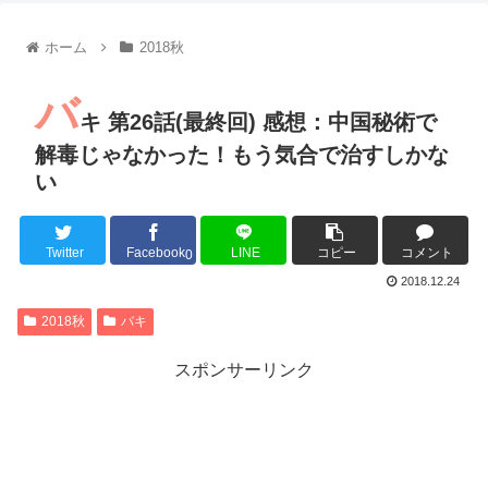
【朗報】齋藤飛鳥、前屈みで完全に見えてる動画が拡散されて
【朗報】MEGUMIさん(44)「グラドル時代にSNSがあったら
ホーム
2018秋
『進撃の巨人』で一番面白いところってｗｗｗｗｗ
【画像】スト6女キャラの水着がエッチwwwwwwwwwwwwwww
バ
るろうに剣心 -明治剣客浪漫譚- 京都動乱 第33話の感想
キ 第26話(最終回) 感想：中国秘術で
同盟、帝国、フェザーン。生まれるなら何処がいいか問題！
解毒じゃなかった！もう気合で治すしかな
い
Twitter
Facebook
LINE
コピー
コメント
Powered by livedoor 相互RSS
0
2018.12.24
2018秋
バキ
スポンサーリンク