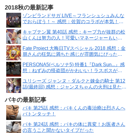
2018秋の最新記事
ゾンビランドサガ LIVE～フランシュシュみんな
でおらぼう！～ 感想：佐賀のコラボが本気！２
期決定楽しみ〜
キャプテン翼 第40話 感想：キープ力が抜群の松
山くんは努力の人！可愛いマネージャーもいた
とは！
Fate Project 大晦日TVスペシャル 2018 感想：金
朋さんの狂気に満ちた感じが雰囲気にぴった
り！
PERSONA5(ペルソナ5) 特番1『Dark Sun...』感
想：ねずみの怪盗団がかわいい！ラスボスがど
うみてもシャア！
ユリシーズ ジャンヌ・ダルクと錬金の騎士 第12
話(最終回) 感想：ジャンヌちゃんの火刑は見たく
ないので綺麗に終わってよかった！
バキの最新記事
バキ 第25話 感想：バキくんの毒治療は烈さんへ
バトンタッチ！
バキ 第24話 感想：バキの体に異変！お医者さん
の言うこと聞かないタイプだった