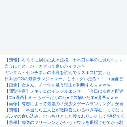
【朗報】るろうに剣心の志々雄様「十本刀を半分に減らす」←
言うほどスーパーカブって良いバイクか？
ガンダム・センチネルの小説を読んでラスボスに驚いた
日向坂OGの最新ランジェリー、もうエグいだろ・・・(画像どー
【画像】女さん、チー牛を嫌う理由が判明するｗｗｗｗ
【閲覧注意】メキシコのインフルエンサー「今日は友達と配達
【エ●漫画】めっちゃ汗だくのセ●クス描いたエ●漫画ｗｗｗ
【画像】有志によって最強の「美少女ゲームランキング」が発表
【朗報】「本当なら主人公が敵陣営にいるべき存在」ってなっ
ブルマの食い込み、むっちりとした腰まわり…そして“挑発する目
【悲報】葬送のフリーレンとかいうアウラを退場させてから駄