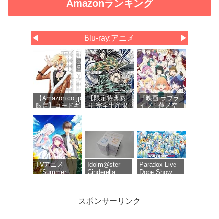
Amazonランキング
◀
Blu-ray:アニメ
▶
【Amazon.co.jp
【限定特典あ
『映画 ラブラ
限定】コードギ
り 完全生産限
イブ！蓮ノ空
アス 奪還のロ
定版 Blu-ray】
女学院スクー
ゼ Blu-ray
劇場版 無限城
ルアイドルク
BOX（特装限定
編 第一章 猗窩
ラブ Bloom
版） (オリジナ
座再来 (Blu-
Garden
ル特典 新規描
ray)＋特典：ク
Party』Blu-
き下ろしイラス
リアポスタ
ray（特装限定
ト(ロゼ＆アッ
ー、缶バッジ
版）
シュ)使用三方
セット(描き下
TVアニメ
Idolm@ster
Paradox Live
背収納ケース)
ろしイラスト
『Summer
Cinderella
Dope Show
A)、色紙付き
Pockets』Blu-
Girls 6th Live
2026 Blu-ray
ray BOX 下巻
Merry-go-
[Blu-ray]
roundome!!!
スポンサーリンク