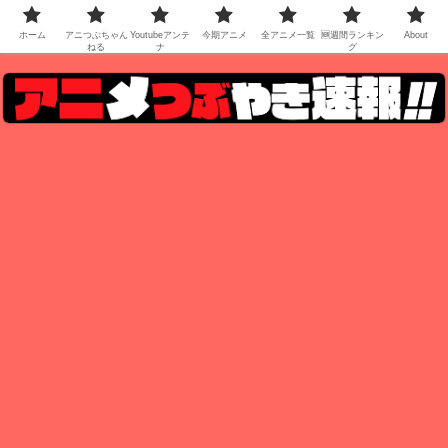
ホーム
アニつぶちゃん
Youtubeアンテ
今期アニメ
全アニメ一覧
🆕週間ランキン
About
ねる
ナ
グ