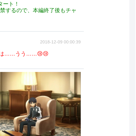
タート！
解禁するので、本編終了後もチャ
2018-12-09 00:00:39
は……うう……😢😢