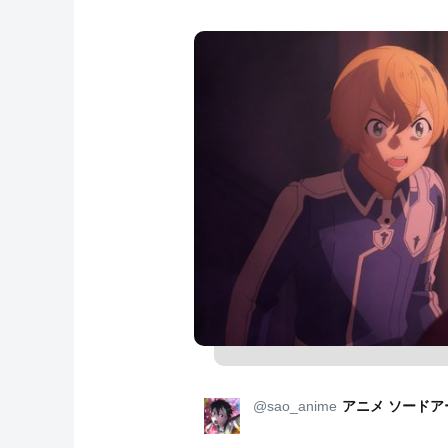
@sao_anime
アニメ ソードア