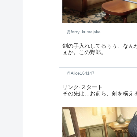
@ferry_kumajake
剣の手入れしてるぅぅ。なん
ぇか。この野郎。
@Alice164147
リンク·スタート
その先は…お前ら、剣を構え