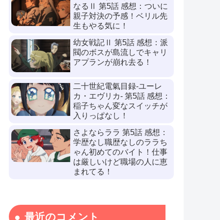
なるⅡ 第5話 感想：ついに
親子対決の予感！ベリル先
生もやる気に！
幼女戦記Ⅱ 第5話 感想：派
閥のボスが島流しでキャリ
アプランが崩れ去る！
二十世紀電氣目録-ユーレ
カ・エヴリカ- 第5話 感想：
稲子ちゃん変なスイッチが
入りっぱなし！
さよならララ 第5話 感想：
学歴なし職歴なしのララち
ゃん初めてのバイト！仕事
は厳しいけど職場の人に恵
まれてる！
最近のコメント