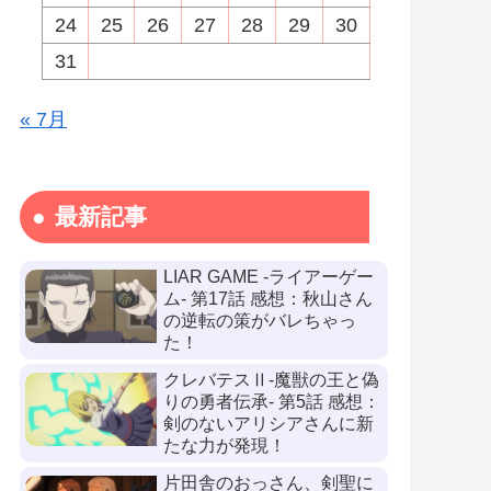
24
25
26
27
28
29
30
31
« 7月
最新記事
LIAR GAME -ライアーゲー
ム- 第17話 感想：秋山さん
の逆転の策がバレちゃっ
た！
クレバテスⅡ-魔獣の王と偽
りの勇者伝承- 第5話 感想：
剣のないアリシアさんに新
たな力が発現！
片田舎のおっさん、剣聖に