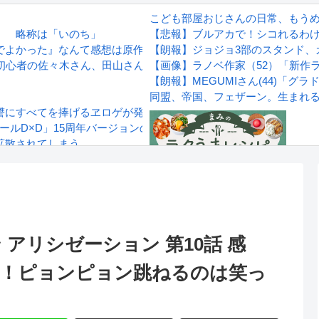
こども部屋おじさんの日常、もう
」 略称は「いのち」
【悲報】ブルアカで！シコれるわ
でよかった』なんて感想は原作の成功体験を追体験したいだけ」
【朗報】ジョジョ3部のスタンド、
ホ初心者の佐々木さん、田山さんに教えてもらえるの羨ましい！
【画像】ラノベ作家（52）「新作
【朗報】MEGUMIさん(44)「
同盟、帝国、フェザーン。生まれ
讐にすべてを捧げるヱロゲが発売ｗｗｗｗｗ
クールD×D」15周年バージョンのリアス＆朱乃のフィギュアがリニ
拡散されてしまう…
wwwwwwwww
Powered by livedoor 相互RS
感想
アリシゼーション 第10話 感
敗！ピョンピョン跳ねるのは笑っ