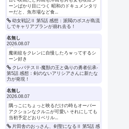
ーンばかり目につく 昭和のドキュメンタリ
ーだと、魚市場など食...
幼女戦記Ⅱ 第5話 感想：派閥のボスが島流
しでキャリアプランが崩れ去る！
名無し
2026.08.07
魔術紋をクレンに自慢したろｗってするシ
ーン好き
クレバテスⅡ-魔獣の王と偽りの勇者伝承-
第5話 感想：剣のないアリシアさんに新たな
力が発現！
名無し
2026.08.07
隅っこにちょっと映るだけの時もオーバー
アクションなクルニが可愛い それにしても
当初予定どおりベリル...
片田舎のおっさん、剣聖になるⅡ 第5話 感