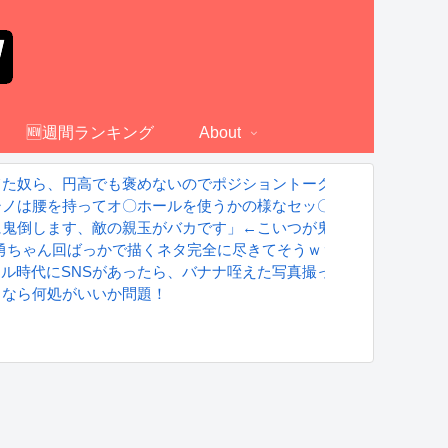
🆕週間ランキング
About
てた奴ら、円高でも褒めないのでポジショントーク確定ｗｗｗ」
シノは腰を持ってオ〇ホールを使うかの様なセッ〇スが解であるｗ
に鬼倒します、敵の親玉がバカです」←こいつが鬼滅の刃になれな
 勇ちゃん回ばっかで描くネタ完全に尽きてそうｗｗｗｗ
42万取られ焦り
グラドル時代にSNSがあったら、バナナ咥えた写真撮ってたと思う」
るなら何処がいいか問題！
」展示内容を公開
S