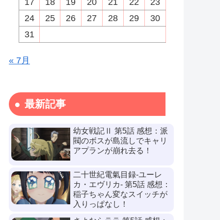
17
18
19
20
21
22
23
24
25
26
27
28
29
30
31
« 7月
最新記事
幼女戦記Ⅱ 第5話 感想：派
閥のボスが島流しでキャリ
アプランが崩れ去る！
二十世紀電氣目録-ユーレ
カ・エヴリカ- 第5話 感想：
稲子ちゃん変なスイッチが
入りっぱなし！