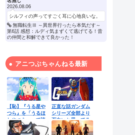
名無し
2026.08.06
シルフィの声ってすごく耳に心地良いな。
無職転生Ⅲ ～異世界行ったら本気だす～
第6話 感想：ルディ気まずくて逃げてる！昔
の仲間と和解できて良かった！
アニつぶちゃんねる最新
【恥】『うる星や
正直な話ガンダム
つら』を「うるほ
シリーズ全部より
しやつら」って読
面白いと思ってる
んでたわ…勘...
ロボットアニ...