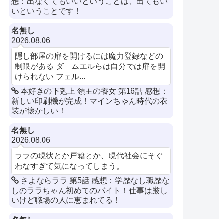
想：出なくてもいいということは、出てもい
いということです！
名無し
2026.08.06
隠し部屋の扉を開けるには魔力登録などの
制限がある ダームエルらは自分では扉を開
けられない フェル...
本好きの下剋上 領主の養女 第16話 感想：
新しい印刷機が完成！マインちゃん時代の衣
装が懐かしい！
名無し
2026.08.06
ララの現状とか戸籍とか、現代社会にそぐ
わなすぎて気になってしまう。
さよならララ 第5話 感想：学歴なし職歴な
しのララちゃん初めてのバイト！仕事は厳し
いけど職場の人に恵まれてる！