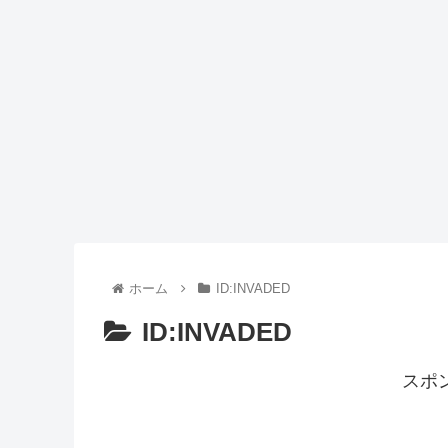
Powered by livedoor 相互RSS
ホーム
ID:INVADED
ID:INVADED
スポ