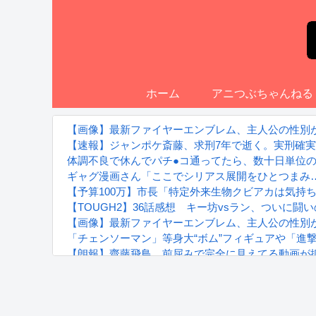
ホーム
アニつぶちゃんねる
【画像】最新ファイヤーエンブレム、主人公の性別が「T
【速報】ジャンポケ斎藤、求刑7年で逝く。実刑確
体調不良で休んでパチ●コ通ってたら、数十日単位
ギャグ漫画さん「ここでシリアス展開をひとつまみ
【予算100万】市長「特定外来生物クビアカは気持ち
【TOUGH2】36話感想 キー坊vsラン、ついに闘
【画像】最新ファイヤーエンブレム、主人公の性別が「T
「チェンソーマン」等身大“ボム”フィギュアや「進撃の巨人」“
【朗報】齋藤飛鳥、前屈みで完全に見えてる動画が
『進撃の巨人』で一番面白いところってｗｗｗｗｗ
【画像】スト6女キャラの水着がエッチwwwwwwwww
るろうに剣心 -明治剣客浪漫譚- 京都動乱 第33話の