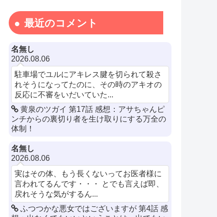
最近のコメント
名無し
2026.08.06
駐車場でユルにアキレス腱を切られて殺さ
れそうになってたのに、その時のアキオの
反応に不審をいだいていた...
黄泉のツガイ 第17話 感想：アサちゃんピ
ンチからの裏切り者を生け取りにする万全の
体制！
名無し
2026.08.06
実はその体、もう長くないってお医者様に
言われてるんです・・・ とでも言えば即、
戻れそうな気がするん...
ふつつかな悪女ではございますが 第4話 感