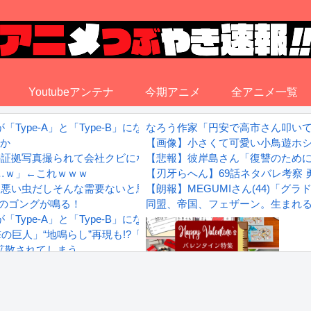
Youtubeアンテナ
今期アニメ
全アニメ一覧
ype-A」と「Type-B」になってしまう
なろう作家「円安で高市さん叩い
実か
【画像】小さくて可愛い小鳥遊ホ
の証拠写真撮られて会社クビになった
【悲報】彼岸島さん「復讐のため
…ｗ」←これｗｗｗ
【刃牙らへん】69話ネタバレ考察
悪い虫だしそんな需要ないと思う」1匹300円相当の報奨金→初日に
【朗報】MEGUMIさん(44)「
いのゴングが鳴る！
同盟、帝国、フェザーン。生まれ
ype-A」と「Type-B」になってしまう
地鳴らし”再現も!?「MAPPA EXPO 15th Anniversary
拡散されてしまう…
wwwwwwwww
Powered by livedoor 相互RS
感想