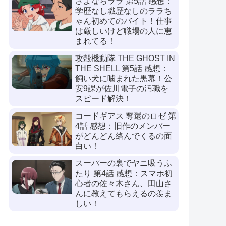
さよならララ 第5話 感想：
学歴なし職歴なしのララち
ゃん初めてのバイト！仕事
は厳しいけど職場の人に恵
まれてる！
攻殻機動隊 THE GHOST IN
THE SHELL 第5話 感想：
飼い犬に噛まれた黒幕！公
安9課が佐川電子の汚職を
スピード解決！
コードギアス 奪還のロゼ 第
4話 感想：旧作のメンバー
がどんどん絡んでくるの面
白い！
スーパーの裏でヤニ吸うふ
たり 第4話 感想：スマホ初
心者の佐々木さん、田山さ
んに教えてもらえるの羨ま
しい！