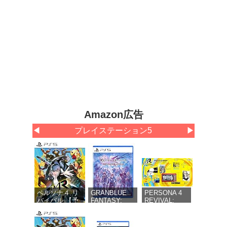
Amazon広告
◀
プレイステーション5
▶
ペルソナ４ リ
GRANBLUE
PERSONA 4
バイバル 【予
FANTASY:
REVIVAL:
約特典】
Relink -
LIMITED
DLC「ペルソ
Endless
BOX（ペルソナ
ナ４ リバイバ
Ragnarok(グラ
４ リバイバル