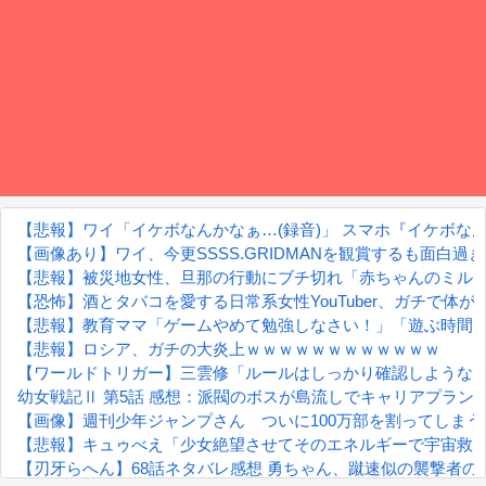
【悲報】ワイ「イケボなんかなぁ…(録音)」 スマホ『イケボなん
【画像あり】ワイ、今更SSSS.GRIDMANを観賞するも面白
【悲報】被災地女性、旦那の行動にブチ切れ「赤ちゃんのミル
【恐怖】酒とタバコを愛する日常系女性YouTuber、ガチで体が
【悲報】教育ママ「ゲームやめて勉強しなさい！」「遊ぶ時間
【悲報】ロシア、ガチの大炎上ｗｗｗｗｗｗｗｗｗｗｗｗ
【ワールドトリガー】三雲修「ルールはしっかり確認しような
幼女戦記Ⅱ 第5話 感想：派閥のボスが島流しでキャリアプラン
【画像】週刊少年ジャンプさん ついに100万部を割ってしま
【悲報】キュゥべえ「少女絶望させてそのエネルギーで宇宙救
【刃牙らへん】68話ネタバレ感想 勇ちゃん、蹴速似の襲撃者