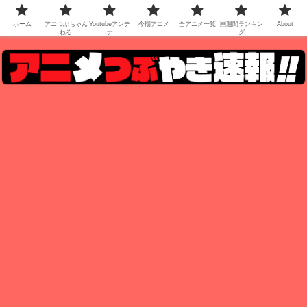
ホーム
アニつぶちゃん
Youtubeアンテ
今期アニメ
全アニメ一覧
🆕週間ランキン
About
ねる
ナ
グ