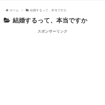
【朗報】齋藤飛鳥、前屈みで完全に見えてる動画が拡散されて
【朗報】MEGUMIさん(44)「グラドル時代にSNSがあったら
ホーム
結婚するって、本当ですか
『進撃の巨人』で一番面白いところってｗｗｗｗｗ
【画像】スト6女キャラの水着がエッチwwwwwwwwwwwwwww
結婚するって、本当ですか
るろうに剣心 -明治剣客浪漫譚- 京都動乱 第33話の感想
同盟、帝国、フェザーン。生まれるなら何処がいいか問題！
スポンサーリンク
Powered by livedoor 相互RSS