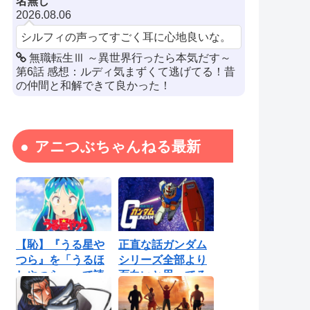
名無し
2026.08.06
シルフィの声ってすごく耳に心地良いな。
無職転生Ⅲ ～異世界行ったら本気だす～
第6話 感想：ルディ気まずくて逃げてる！昔
の仲間と和解できて良かった！
アニつぶちゃんねる最新
【恥】『うる星や
正直な話ガンダム
つら』を「うるほ
シリーズ全部より
しやつら」って読
面白いと思ってる
んでたわ…勘...
ロボットアニ...