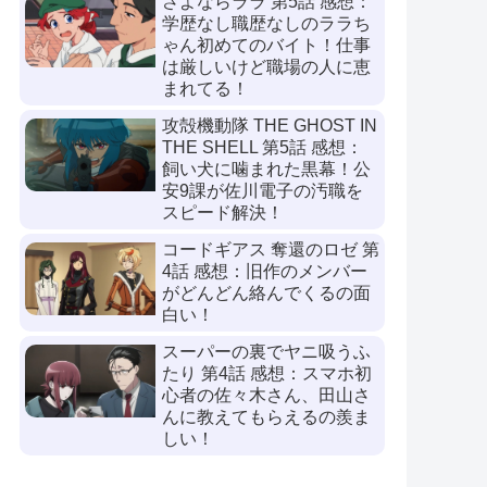
さよならララ 第5話 感想：
学歴なし職歴なしのララち
ゃん初めてのバイト！仕事
は厳しいけど職場の人に恵
まれてる！
攻殻機動隊 THE GHOST IN
THE SHELL 第5話 感想：
飼い犬に噛まれた黒幕！公
安9課が佐川電子の汚職を
スピード解決！
コードギアス 奪還のロゼ 第
4話 感想：旧作のメンバー
がどんどん絡んでくるの面
白い！
スーパーの裏でヤニ吸うふ
たり 第4話 感想：スマホ初
心者の佐々木さん、田山さ
んに教えてもらえるの羨ま
しい！