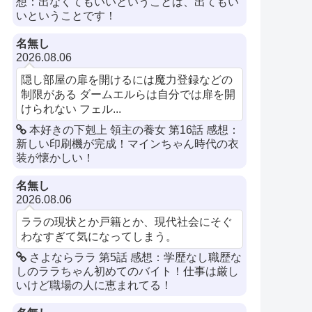
想：出なくてもいいということは、出てもい
いということです！
名無し
2026.08.06
隠し部屋の扉を開けるには魔力登録などの
制限がある ダームエルらは自分では扉を開
けられない フェル...
本好きの下剋上 領主の養女 第16話 感想：
新しい印刷機が完成！マインちゃん時代の衣
装が懐かしい！
名無し
2026.08.06
ララの現状とか戸籍とか、現代社会にそぐ
わなすぎて気になってしまう。
さよならララ 第5話 感想：学歴なし職歴な
しのララちゃん初めてのバイト！仕事は厳し
いけど職場の人に恵まれてる！