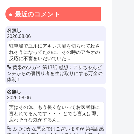
最近のコメント
名無し
2026.08.06
駐車場でユルにアキレス腱を切られて殺さ
れそうになってたのに、その時のアキオの
反応に不審をいだいていた...
黄泉のツガイ 第17話 感想：アサちゃんピ
ンチからの裏切り者を生け取りにする万全の
体制！
名無し
2026.08.06
実はその体、もう長くないってお医者様に
言われてるんです・・・ とでも言えば即、
戻れそうな気がするん...
ふつつかな悪女ではございますが 第4話 感