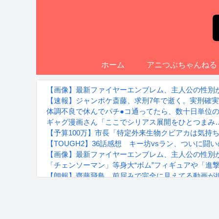
ホーム
アニつぶちゃんねる
【画像】最新ファイヤーエンブレム、主人公の性別が「T
【速報】ジャンポケ斎藤、求刑7年で逝く。実刑確
体調不良で休んでパチ●コ通ってたら、数十日単位
ギャグ漫画さん「ここでシリアス展開をひとつまみ
【予算100万】市長「特定外来生物クビアカは気持ち
【TOUGH2】36話感想 キー坊vsラン、ついに闘
【画像】最新ファイヤーエンブレム、主人公の性別が「T
「チェンソーマン」等身大“ボム”フィギュアや「進撃の巨人」“
【朗報】齋藤飛鳥、前屈みで完全に見えてる動画が
『進撃の巨人』で一番面白いところってｗｗｗｗｗ
【画像】スト6女キャラの水着がエッチwwwwwwwww
るろうに剣心 -明治剣客浪漫譚- 京都動乱 第33話の