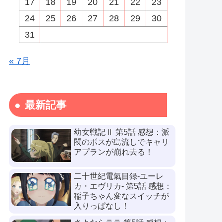
17
18
19
20
21
22
23
24
25
26
27
28
29
30
31
« 7月
最新記事
幼女戦記Ⅱ 第5話 感想：派
閥のボスが島流しでキャリ
アプランが崩れ去る！
二十世紀電氣目録-ユーレ
カ・エヴリカ- 第5話 感想：
稲子ちゃん変なスイッチが
入りっぱなし！