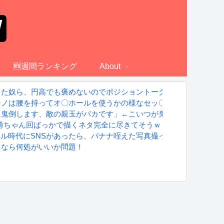
🆕週間ランキング
About
てた奴ら、円高でも褒めないのでポジショントーク確定ｗｗｗ」
シノは腰を持ってオ〇ホールを使うかの様なセッ〇スが解であるｗ
に鬼倒します、敵の親玉がバカです」←こいつが鬼滅の刃になれな
 勇ちゃん回ばっかで描くネタ完全に尽きてそうｗｗｗｗ
42万取られ焦り
グラドル時代にSNSがあったら、バナナ咥えた写真撮ってたと思う」
るなら何処がいいか問題！
」展示内容を公開
S