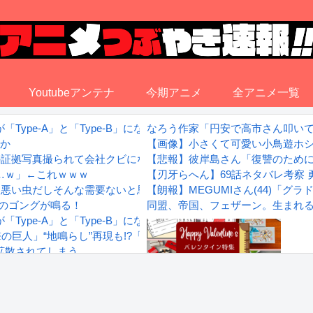
Youtubeアンテナ
今期アニメ
全アニメ一覧
ype-A」と「Type-B」になってしまう
なろう作家「円安で高市さん叩い
実か
【画像】小さくて可愛い小鳥遊ホ
の証拠写真撮られて会社クビになった
【悲報】彼岸島さん「復讐のため
…ｗ」←これｗｗｗ
【刃牙らへん】69話ネタバレ考察
悪い虫だしそんな需要ないと思う」1匹300円相当の報奨金→初日に
【朗報】MEGUMIさん(44)「
いのゴングが鳴る！
同盟、帝国、フェザーン。生まれ
ype-A」と「Type-B」になってしまう
地鳴らし”再現も!?「MAPPA EXPO 15th Anniversary
拡散されてしまう…
wwwwwwwww
Powered by livedoor 相互RS
感想