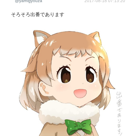
@yamigyouza
2017-08-18 07:13:20
そろそろ出番であります