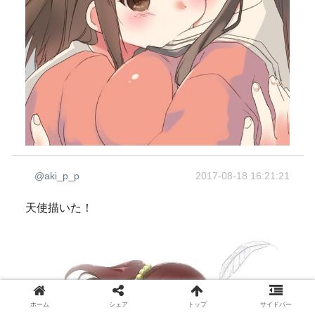
@aki_p_p
2017-08-18 16:21:21
天使描いた！
ホーム
シェア
トップ
サイドバー