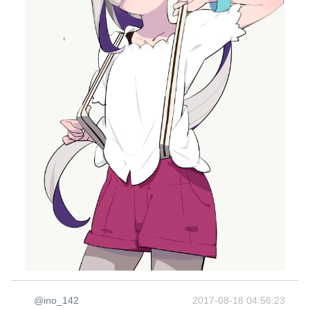
@ino_142
2017-08-18 04:56:23