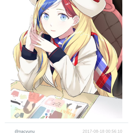
@nacyunu
2017-08-18 00:56:10