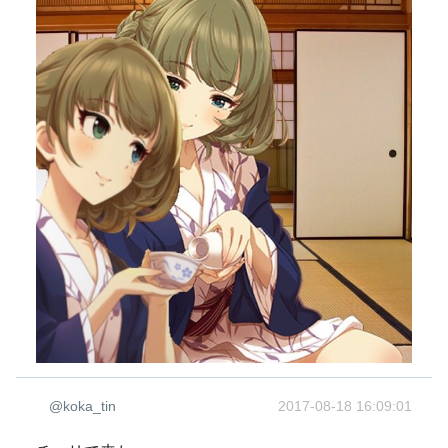
@koka_tin
2017-08-18 16:09:01