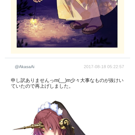
@AkasaAi
2017-08-18 05:22:57
申し訳ありませんっm(__)m少々大事なものが抜けい
ていたので再上げしました。