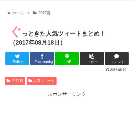
【朗報】齋藤飛鳥、前屈みで完全に見えてる動画が拡散されて
【朗報】MEGUMIさん(44)「グラドル時代にSNSがあったら
ホーム
2017夏
『進撃の巨人』で一番面白いところってｗｗｗｗｗ
【画像】スト6女キャラの水着がエッチwwwwwwwwwwwwwww
ぐ
るろうに剣心 -明治剣客浪漫譚- 京都動乱 第33話の感想
っときた人気ツィートまとめ！
同盟、帝国、フェザーン。生まれるなら何処がいいか問題！
（2017年08月18日）
Twitter
Facebook
LINE
コピー
コメント
0
Powered by livedoor 相互RSS
2017.08.19
2017夏
人気ツィート
スポンサーリンク