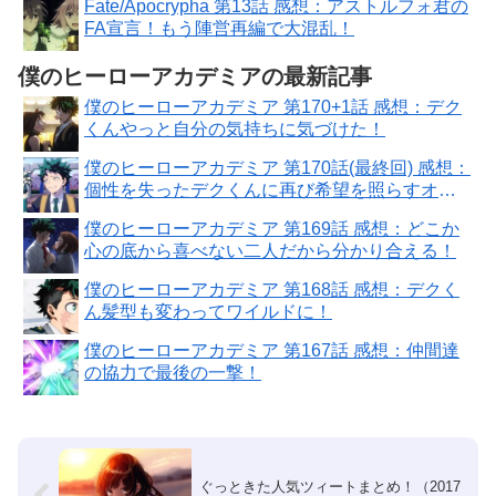
Fate/Apocrypha 第13話 感想：アストルフォ君の
FA宣言！もう陣営再編で大混乱！
僕のヒーローアカデミアの最新記事
僕のヒーローアカデミア 第170+1話 感想：デク
くんやっと自分の気持ちに気づけた！
僕のヒーローアカデミア 第170話(最終回) 感想：
個性を失ったデクくんに再び希望を照らすオー
ルマイト！
僕のヒーローアカデミア 第169話 感想：どこか
心の底から喜べない二人だから分かり合える！
僕のヒーローアカデミア 第168話 感想：デクく
ん髪型も変わってワイルドに！
僕のヒーローアカデミア 第167話 感想：仲間達
の協力で最後の一撃！
ぐっときた人気ツィートまとめ！（2017