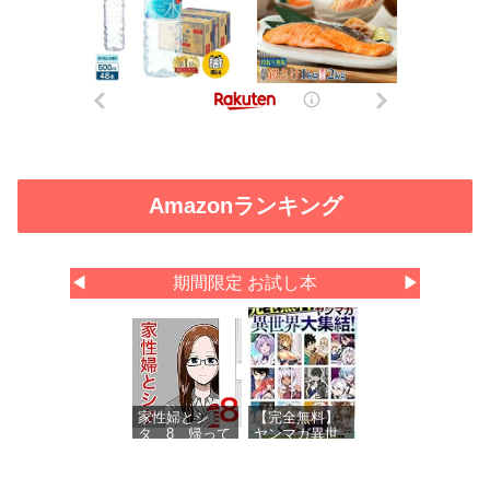
Amazonランキング
◀
期間限定 お試し本
▶
家性婦とシ
【完全無料】
タ 8 帰って
ヤンマガ異世
きた家性婦
界大集結！
試し読みパッ
ク