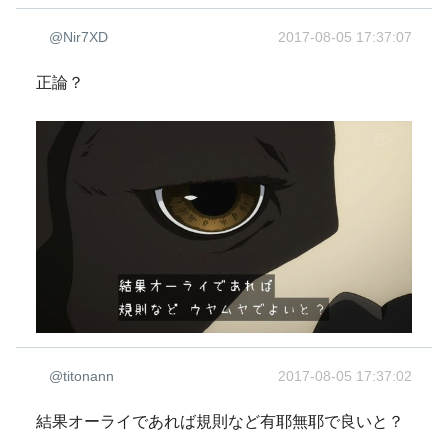
@Nir7XD
2017-08-05 17:37:07
正論？
@titonann
2017-08-05 17:37:02
結果オーライであれば規則など有耶無耶で良いと？