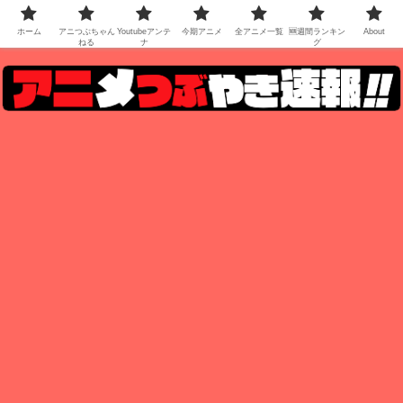
ホーム
アニつぶちゃん
Youtubeアンテ
今期アニメ
全アニメ一覧
🆕週間ランキン
About
ねる
ナ
グ