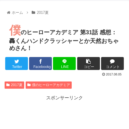
【朗報】齋藤飛鳥、前屈みで完全に見えてる動画が拡散されて
【朗報】MEGUMIさん(44)「グラドル時代にSNSがあったら
ホーム
2017夏
『進撃の巨人』で一番面白いところってｗｗｗｗｗ
【画像】スト6女キャラの水着がエッチwwwwwwwwwwwwwww
僕
るろうに剣心 -明治剣客浪漫譚- 京都動乱 第33話の感想
のヒーローアカデミア 第31話 感想：
同盟、帝国、フェザーン。生まれるなら何処がいいか問題！
轟くんハンドクラッシャーとか天然おちゃ
めさん！
Twitter
Facebook
LINE
コピー
コメント
Powered by livedoor 相互RSS
0
2017.08.05
2017夏
僕のヒーローアカデミア
スポンサーリンク