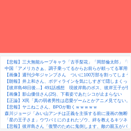
【悲報】三大無能ループキャラ「古手梨花」「岡部倫太郎」「
中国「アメリカさぁ、調子乗ってるからお前らが頼ってる軍用
【画像】週刊少年ジャンプさん ついに100万部を割ってしま
【朗報】井上和さん、ボディラインを気にしすぎて隠しまくっ
【彼岸島48日後…】491話感想 現彼岸島のボス、彼岸王子が
【画像】影山優佳さん(25)、下着姿であたシコが止まらない
【正論】X民「真の弱者男性は恋愛ゲームとかアニメ見てない。本当
【悲報】ヤニねこさん、BPOが動くｗｗｗｗｗ
森川ジョージ「みい山アンチは正義を主張する前に漫画の無断転
「星の王子さま」ウワバミにのまれたゾウ、絆を教えるキツネ
【悲報】彼岸島さん「復讐のために鬼倒します、敵の親玉がバ