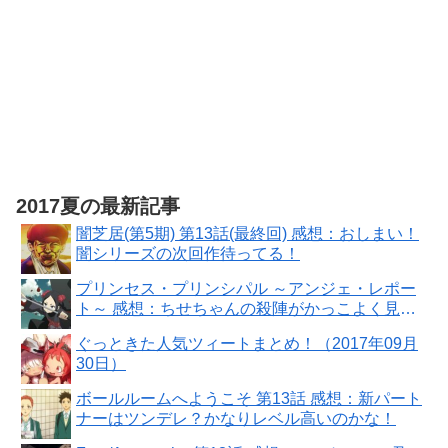
2017夏の最新記事
闇芝居(第5期) 第13話(最終回) 感想：おしまい！
闇シリーズの次回作待ってる！
プリンセス・プリンシパル ～アンジェ・レポー
ト～ 感想：ちせちゃんの殺陣がかっこよく見と
れる！！
ぐっときた人気ツィートまとめ！（2017年09月
30日）
ボールルームへようこそ 第13話 感想：新パート
ナーはツンデレ？かなりレベル高いのかな！