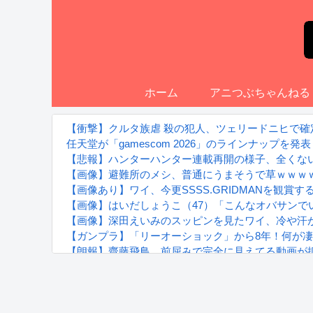
ホーム
アニつぶちゃんねる
【衝撃】クルタ族虐 殺の犯人、ツェリードニヒで確
任天堂が「gamescom 2026」のラインナップを発表
【悲報】ハンターハンター連載再開の様子、全くな
【画像】避難所のメシ、普通にうまそうで草ｗｗｗ
【画像あり】ワイ、今更SSSS.GRIDMANを観
【画像】はいだしょうこ（47）「こんなオバサンで
【画像】深田えいみのスッピンを見たワイ、冷や汗が出る
【ガンプラ】「リーオーショック」から8年！何が
【朗報】齋藤飛鳥、前屈みで完全に見えてる動画が
『進撃の巨人』で一番面白いところってｗｗｗｗｗ
【画像】スト6女キャラの水着がエッチwwwwwwwww
るろうに剣心 -明治剣客浪漫譚- 京都動乱 第33話の