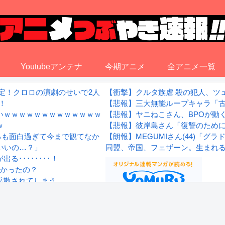
Youtubeアンテナ
今期アニメ
全アニメ一覧
定！クロロの演劇のせいで2人も無駄死ににwwww
【衝撃】クルタ族虐 殺の犯人、ツ
！
【悲報】三大無能ループキャラ「
いｗｗｗｗｗｗｗｗｗｗｗｗｗ
【悲報】ヤニねこさん、BPOが動
ｗ
【悲報】彼岸島さん「復讐のため
賞するも面白過ぎて今まで観てなかったを後悔する…
【朗報】MEGUMIさん(44)「
いいの…？」
同盟、帝国、フェザーン。生まれ
････････！
凄かったの？
拡散されてしまう…
wwwwwwwww
Powered by livedoor 相互RS
感想