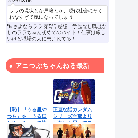
2026.08.06
ララの現状とか戸籍とか、現代社会にそぐ
わなすぎて気になってしまう。
さよならララ 第5話 感想：学歴なし職歴な
しのララちゃん初めてのバイト！仕事は厳し
いけど職場の人に恵まれてる！
アニつぶちゃんねる最新
【恥】『うる星や
正直な話ガンダム
つら』を「うるほ
シリーズ全部より
しやつら」って読
面白いと思ってる
んでたわ…勘...
ロボットアニ...