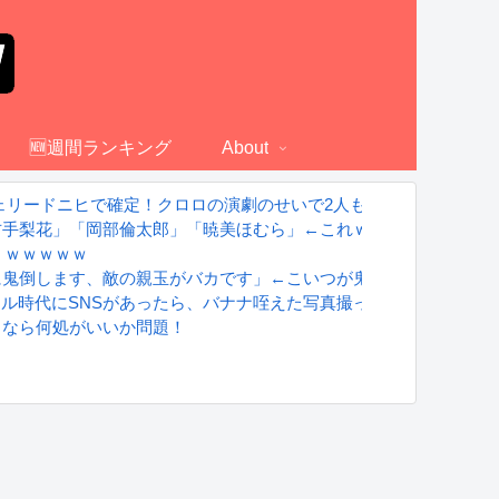
🆕週間ランキング
About
ェリードニヒで確定！クロロの演劇のせいで2人も無駄死ににwww
古手梨花」「岡部倫太郎」「暁美ほむら」←これｗｗｗ
くｗｗｗｗｗ
に鬼倒します、敵の親玉がバカです」←こいつが鬼滅の刃になれな
グラドル時代にSNSがあったら、バナナ咥えた写真撮ってたと思う」
るなら何処がいいか問題！
S