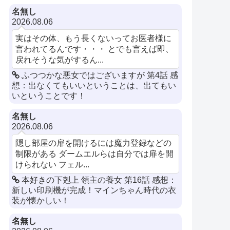
名無し
2026.08.06
実はその体、もう長くないってお医者様に
言われてるんです・・・ とでも言えば即、
戻れそうな気がするん...
ふつつかな悪女ではございますが 第4話 感
想：出なくてもいいということは、出てもい
いということです！
名無し
2026.08.06
隠し部屋の扉を開けるには魔力登録などの
制限がある ダームエルらは自分では扉を開
けられない フェル...
本好きの下剋上 領主の養女 第16話 感想：
新しい印刷機が完成！マインちゃん時代の衣
装が懐かしい！
名無し