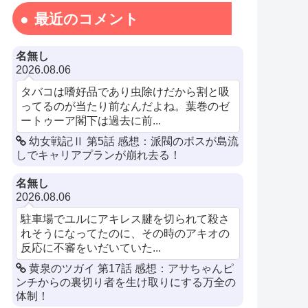
最近のコメント
名無し
2026.08.06
タバコは嗜好品であり虫除けだから割と吸
ってるのが当たり前なんだよね。葉巻のゼ
ートゥーア閣下は過去に前...
幼女戦記Ⅱ 第5話 感想：派閥のボスが島流
しでキャリアプランが崩れ去る！
名無し
2026.08.06
駐車場でユルにアキレス腱を切られて殺さ
れそうになってたのに、その時のアキオの
反応に不審をいだいていた...
黄泉のツガイ 第17話 感想：アサちゃんピ
ンチからの裏切り者を生け取りにする万全の
体制！