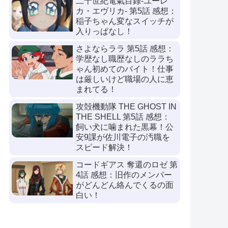
二十世紀電氣目録-ユーレ
カ・エヴリカ- 第5話 感想：
稲子ちゃん変なスイッチが
入りっぱなし！
さよならララ 第5話 感想：
学歴なし職歴なしのララち
ゃん初めてのバイト！仕事
は厳しいけど職場の人に恵
まれてる！
攻殻機動隊 THE GHOST IN
THE SHELL 第5話 感想：
飼い犬に噛まれた黒幕！公
安9課が佐川電子の汚職を
スピード解決！
コードギアス 奪還のロゼ 第
4話 感想：旧作のメンバー
がどんどん絡んでくるの面
白い！