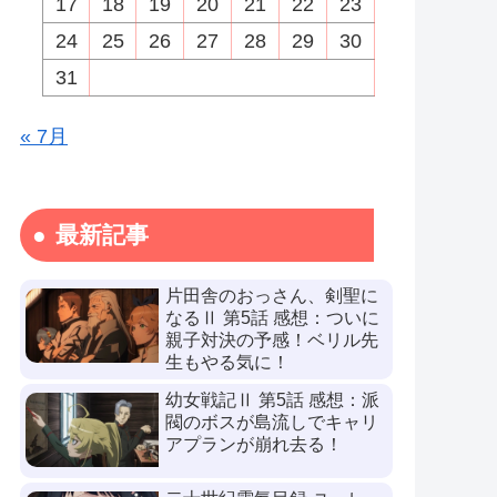
17
18
19
20
21
22
23
24
25
26
27
28
29
30
31
« 7月
最新記事
片田舎のおっさん、剣聖に
なるⅡ 第5話 感想：ついに
親子対決の予感！ベリル先
生もやる気に！
幼女戦記Ⅱ 第5話 感想：派
閥のボスが島流しでキャリ
アプランが崩れ去る！