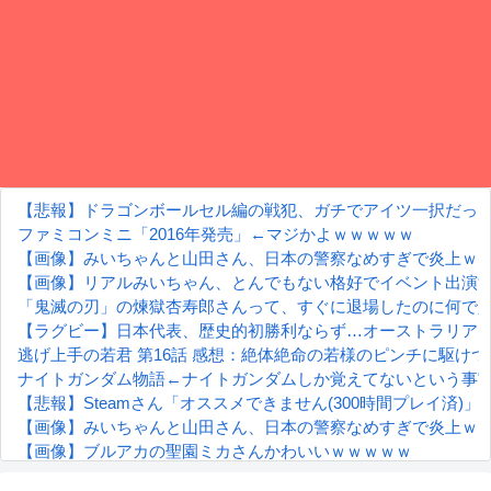
【悲報】ドラゴンボールセル編の戦犯、ガチでアイツ一択だっ
ファミコンミニ「2016年発売」←マジかよｗｗｗｗｗ
【画像】みいちゃんと山田さん、日本の警察なめすぎで炎上ｗ
【画像】リアルみいちゃん、とんでもない格好でイベント出演する
「鬼滅の刃」の煉獄杏寿郎さんって、すぐに退場したのに何で
【ラグビー】日本代表、歴史的初勝利ならず…オーストラリアに
逃げ上手の若君 第16話 感想：絶体絶命の若様のピンチに駆け
ナイトガンダム物語←ナイトガンダムしか覚えてないという事
【悲報】Steamさん「オススメできません(300時間プレイ済)
【画像】みいちゃんと山田さん、日本の警察なめすぎで炎上ｗ
【画像】ブルアカの聖園ミカさんかわいいｗｗｗｗｗ
【朗報】齋藤飛鳥、前屈みで完全に見えてる動画が拡散されて