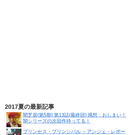
い出のアニメ
赤い熊さん限
ライブラリー
定特典：ティ
第3集】
ザービジュア
あたしンち 第
ル使用ジグソ
1集 [レンタル
ーパズル（A4
落ち] 全26巻セ
サイズ・104ピ
ット [マーケッ
ース）
トプレイス
DVDセット商
品]
2017夏の最新記事
闇芝居(第5期) 第13話(最終回) 感想：おしまい！
闇シリーズの次回作待ってる！
プリンセス・プリンシパル ～アンジェ・レポー