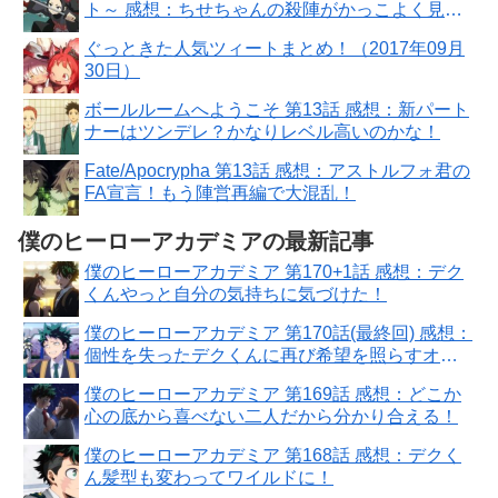
ト～ 感想：ちせちゃんの殺陣がかっこよく見と
れる！！
ぐっときた人気ツィートまとめ！（2017年09月
30日）
ボールルームへようこそ 第13話 感想：新パート
ナーはツンデレ？かなりレベル高いのかな！
Fate/Apocrypha 第13話 感想：アストルフォ君の
FA宣言！もう陣営再編で大混乱！
僕のヒーローアカデミアの最新記事
僕のヒーローアカデミア 第170+1話 感想：デク
くんやっと自分の気持ちに気づけた！
僕のヒーローアカデミア 第170話(最終回) 感想：
個性を失ったデクくんに再び希望を照らすオー
ルマイト！
僕のヒーローアカデミア 第169話 感想：どこか
心の底から喜べない二人だから分かり合える！
僕のヒーローアカデミア 第168話 感想：デクく
ん髪型も変わってワイルドに！