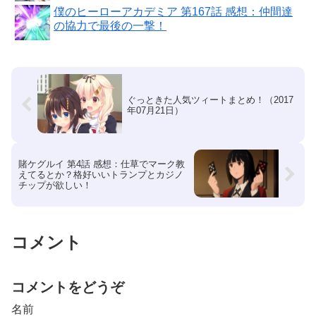
僕のヒーローアカデミア 第167話 感想：仲間達
の協力で最後の一撃！
ぐっときた人気ツィートまとめ！（2017
年07月21日）
賭ケグルイ 第4話 感想：仕草でマーク教
えてるとか？格好いいトランプとカジノ
チップが欲しい！
コメント
コメントをどうぞ
名前