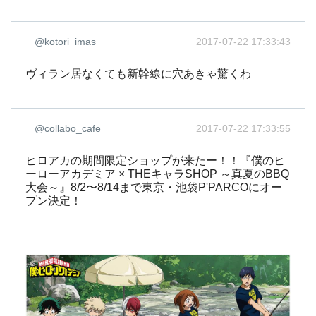
@kotori_imas
2017-07-22 17:33:43
ヴィラン居なくても新幹線に穴あきゃ驚くわ
@collabo_cafe
2017-07-22 17:33:55
ヒロアカの期間限定ショップが来たー！！『僕のヒ
ーローアカデミア × THEキャラSHOP ～真夏のBBQ
大会～』8/2〜8/14まで東京・池袋P'PARCOにオー
プン決定！