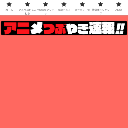
ホーム
アニつぶちゃん
Youtubeアンテ
今期アニメ
全アニメ一覧
🆕週間ランキン
About
ねる
ナ
グ