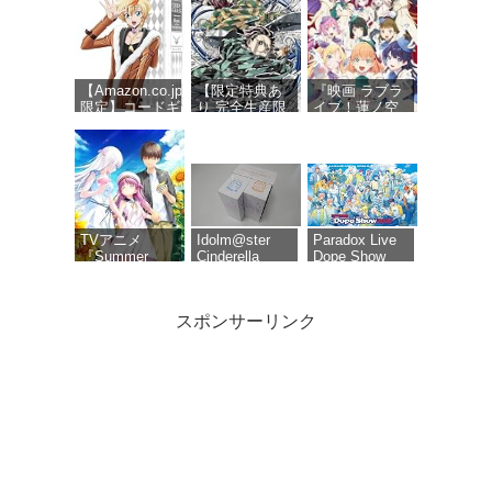
【Amazon.co.jp
【限定特典あ
『映画 ラブラ
限定】コードギ
り 完全生産限
イブ！蓮ノ空
アス 奪還のロ
定版 Blu-ray】
女学院スクー
ゼ Blu-ray
劇場版 無限城
ルアイドルク
BOX（特装限定
編 第一章 猗窩
ラブ Bloom
版） (オリジナ
座再来 (Blu-
Garden
ル特典 新規描
ray)＋特典：ク
Party』Blu-
き下ろしイラス
リアポスタ
ray（特装限定
ト(ロゼ＆アッ
ー、缶バッジ
版）
シュ)使用三方
セット(描き下
TVアニメ
Idolm@ster
Paradox Live
背収納ケース)
ろしイラスト
『Summer
Cinderella
Dope Show
A)、色紙付き
Pockets』Blu-
Girls 6th Live
2026 Blu-ray
ray BOX 下巻
Merry-go-
[Blu-ray]
roundome!!!
スポンサーリンク
タツノコプロ
【オリ特付】
コードギアス
創立50周年記
映画 ラブライ
奪還のロゼ
念 ポールのミ
ブ!蓮ノ空女学
Blu-ray
ラクル大作戦
院スクールア
BOX（特装限
PARTIIデジタ
イドルクラブ
定版）
ルリマスター
Bloom Garden
版 [DVD]【想
Party Blu-ray