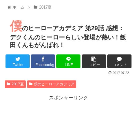
【朗報】MEGUMIさん(44)「グラドル時代にSNSがあったら
ホーム
2017夏
『進撃の巨人』で一番面白いところってｗｗｗｗｗ
【画像】スト6女キャラの水着がエッチwwwwwwwwwwwwwww
僕
るろうに剣心 -明治剣客浪漫譚- 京都動乱 第33話の感想
のヒーローアカデミア 第29話 感想：
同盟、帝国、フェザーン。生まれるなら何処がいいか問題！
デクくんのヒーローらしい登場が熱い！飯
田くんもがんばれ！
Twitter
Facebook
LINE
コピー
コメント
Powered by livedoor 相互RSS
0
2017.07.22
2017夏
僕のヒーローアカデミア
スポンサーリンク