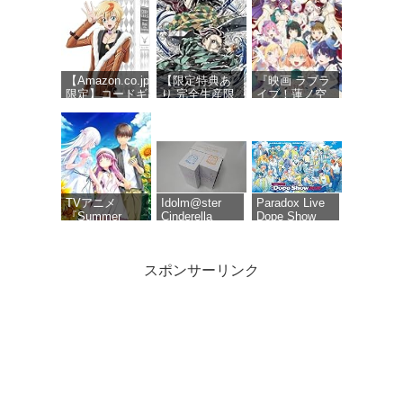
【Amazon.co.jp
【限定特典あ
『映画 ラブラ
限定】コードギ
り 完全生産限
イブ！蓮ノ空
アス 奪還のロ
定版 Blu-ray】
女学院スクー
ゼ Blu-ray
劇場版 無限城
ルアイドルク
BOX（特装限定
編 第一章 猗窩
ラブ Bloom
版） (オリジナ
座再来 (Blu-
Garden
ル特典 新規描
ray)＋特典：ク
Party』Blu-
き下ろしイラス
リアポスタ
ray（特装限定
ト(ロゼ＆アッ
ー、缶バッジ
版）
シュ)使用三方
セット(描き下
TVアニメ
Idolm@ster
Paradox Live
背収納ケース)
ろしイラスト
『Summer
Cinderella
Dope Show
A)、色紙付き
Pockets』Blu-
Girls 6th Live
2026 Blu-ray
ray BOX 下巻
Merry-go-
[Blu-ray]
roundome!!!
スポンサーリンク
タツノコプロ
【オリ特付】
コードギアス
創立50周年記
映画 ラブライ
奪還のロゼ
念 ポールのミ
ブ!蓮ノ空女学
Blu-ray
ラクル大作戦
院スクールア
BOX（特装限
PARTIIデジタ
イドルクラブ
定版）
ルリマスター
Bloom Garden