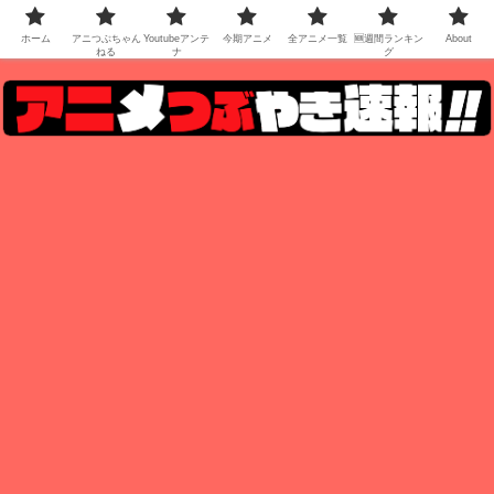
ホーム
アニつぶちゃん
Youtubeアンテ
今期アニメ
全アニメ一覧
🆕週間ランキン
About
ねる
ナ
グ