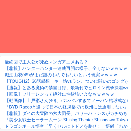
最終回で主人公が死ぬマンガアニメある？
【悲報】ハンターハンター連載再開の様子、全くないｗｗｗｗ
堀江由衣(49)がまだ誰のものでもないという現実ｗｗｗｗ
【TOUGH2】36話感想 キー坊vsラン、ついに闘いのゴングが
【速報】とある魔術の禁書目録、最新刊でヒロイン戦争決着wwww
【画像】フリーレンって絶対に性欲強いよなｗｗｗｗｗ
【動画像】上戸彩さん(40)、パンパンすぎてノーバン始球式な
「BYD Raccoと違って日本の軽規格では欧州には通用しな
【悲報】ダイの大冒険の六大団長、パワーバランスがガチめち
「美少女戦士セーラームーン-Shining Theater Shinagaw
ドラゴンボール悟空「早くセルにトドメを刺せ！」悟飯「わか