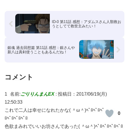
ID-0 第11話 感想：アダムスさん人類救お
うとしてて救世主みたい！
銀魂 過去回想篇 第11話 感想：銀さんや
新八は真剣使うこともあるんだね！
コメント
1
名前:
ごりりんまんEX
:
投稿日：2017/06/19(月)
12:50:33
これで二人は幸せになれたかな( ＾ω＾)ﾍﾟﾛﾍﾟﾛﾍﾟ
0
ﾛﾍﾟﾛﾍﾟﾛﾍﾟﾛ
色欲まみれでいいお坊さんであった( ＾ω＾)ﾍﾟﾛﾍﾟﾛﾍﾟﾛﾍﾟﾛ