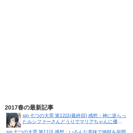
版 [DVD]【想
Party Blu-ray
い出のアニメ
赤い熊さん限
ライブラリー
定特典：ティ
第3集】
ザービジュア
あたしンち 第
ル使用ジグソ
1集 [レンタル
ーパズル（A4
落ち] 全26巻セ
サイズ・104ピ
ット [マーケッ
ース）
トプレイス
DVDセット商
品]
2017春の最新記事
sin 七つの大罪 第12話(最終回) 感想：神に逆らっ
たルシファーさんどうりでマリアちゃんに優し
いわけだ！
sin 七つの大罪 第11話 感想：いろんな意味で地獄を垣間