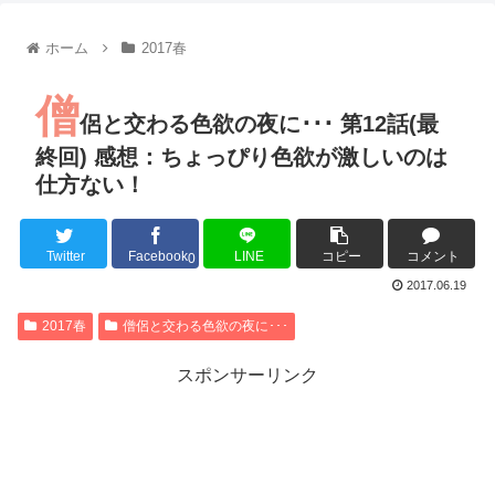
【朗報】齋藤飛鳥、前屈みで完全に見えてる動画が拡散されて
【朗報】MEGUMIさん(44)「グラドル時代にSNSがあったら
ホーム
2017春
『進撃の巨人』で一番面白いところってｗｗｗｗｗ
【画像】スト6女キャラの水着がエッチwwwwwwwwwwwwwww
僧
るろうに剣心 -明治剣客浪漫譚- 京都動乱 第33話の感想
侶と交わる色欲の夜に･･･ 第12話(最
同盟、帝国、フェザーン。生まれるなら何処がいいか問題！
終回) 感想：ちょっぴり色欲が激しいのは
仕方ない！
Twitter
Facebook
LINE
コピー
コメント
Powered by livedoor 相互RSS
0
2017.06.19
2017春
僧侶と交わる色欲の夜に･･･
スポンサーリンク