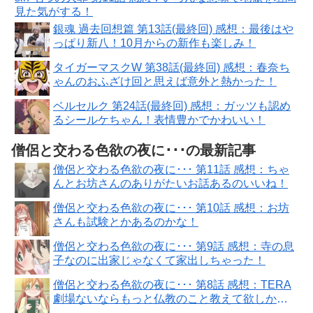
見た気がする！
銀魂 過去回想篇 第13話(最終回) 感想：最後はや
っぱり新八！10月からの新作も楽しみ！
タイガーマスクW 第38話(最終回) 感想：春奈ち
ゃんのおふざけ回と思えば意外と熱かった！
ベルセルク 第24話(最終回) 感想：ガッツも認め
るシールケちゃん！表情豊かでかわいい！
僧侶と交わる色欲の夜に･･･の最新記事
僧侶と交わる色欲の夜に･･･ 第11話 感想：ちゃ
んとお坊さんのありがたいお話あるのいいね！
僧侶と交わる色欲の夜に･･･ 第10話 感想：お坊
さんも試験とかあるのかな！
僧侶と交わる色欲の夜に･･･ 第9話 感想：寺の息
子なのに出家じゃなくて家出しちゃった！
僧侶と交わる色欲の夜に･･･ 第8話 感想：TERA
劇場ないならもっと仏教のこと教えて欲しかっ
た！