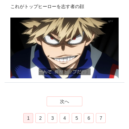
これがトップヒーローを志す者の顔
次へ
1
2
3
4
5
6
7