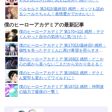
ゃんのおふざけ回と思えば意外と熱かった！
ベルセルク 第24話(最終回) 感想：ガッツも認め
るシールケちゃん！表情豊かでかわいい！
僕のヒーローアカデミアの最新記事
僕のヒーローアカデミア 第170+1話 感想：デク
くんやっと自分の気持ちに気づけた！
僕のヒーローアカデミア 第170話(最終回) 感想：
個性を失ったデクくんに再び希望を照らすオー
ルマイト！
僕のヒーローアカデミア 第169話 感想：どこか
心の底から喜べない二人だから分かり合える！
僕のヒーローアカデミア 第168話 感想：デクく
ん髪型も変わってワイルドに！
僕のヒーローアカデミア 第167話 感想：仲間達
の協力で最後の一撃！