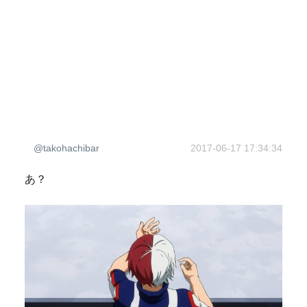
@takohachibar
2017-06-17 17:34:34
あ？