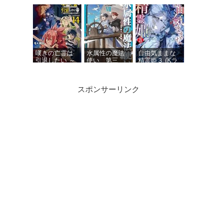
～断頭台から
９ (ガガガ文
(ガガガ文庫)
始まる、姫の
庫)
転生逆転スト
ーリー～
嘆きの亡霊は
水属性の魔法
自由気ままな
引退したい ～
使い 第三
精霊姫３ (Kラ
最弱ハンター
部 東方諸国
ノベブックス)
による最強パ
編7【電子書籍
ーティ育成術
限定書き下ろ
スポンサーリンク
～ 14 (GCノベ
しSS付き】
ルズ)
俺は星間国家
Dジェネシス
剣と魔法と学
の悪徳領主！
ダンジョンが
歴社会 ８ ～
12 (オーバーラ
出来て３年
前世はガリ勉
ップ文庫)
１１
だった俺が、
今世は風任せ
で自由に生き
たい～【電子
特別版】 (カド
カワBOOKS)
精霊幻想記
外伝 アマカワ
卿の食卓 (HJ
文庫)