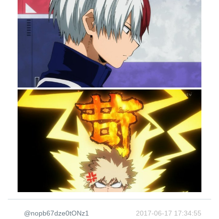
@nopb67dze0tONz1
2017-06-17 17:34:55