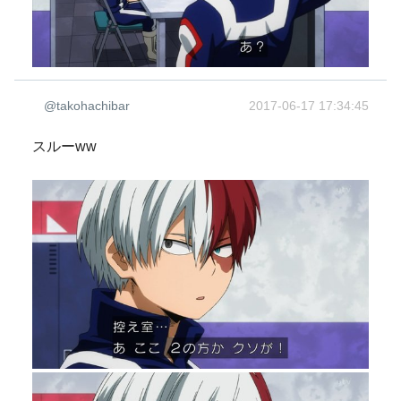
@takohachibar
2017-06-17 17:34:45
スルーww