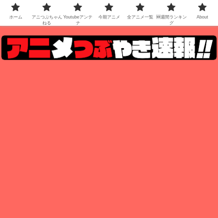
ホーム
アニつぶちゃん
Youtubeアンテ
今期アニメ
全アニメ一覧
🆕週間ランキン
About
ねる
ナ
グ