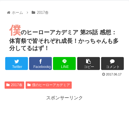
【朗報】齋藤飛鳥、前屈みで完全に見えてる動画が拡散されて
【朗報】MEGUMIさん(44)「グラドル時代にSNSがあったら
ホーム
2017春
『進撃の巨人』で一番面白いところってｗｗｗｗｗ
【画像】スト6女キャラの水着がエッチwwwwwwwwwwwwwww
僕
るろうに剣心 -明治剣客浪漫譚- 京都動乱 第33話の感想
のヒーローアカデミア 第25話 感想：
同盟、帝国、フェザーン。生まれるなら何処がいいか問題！
体育祭で皆それぞれ成長！かっちゃんも多
分してるはず！
Twitter
Facebook
LINE
コピー
コメント
Powered by livedoor 相互RSS
0
2017.06.17
2017春
僕のヒーローアカデミア
スポンサーリンク