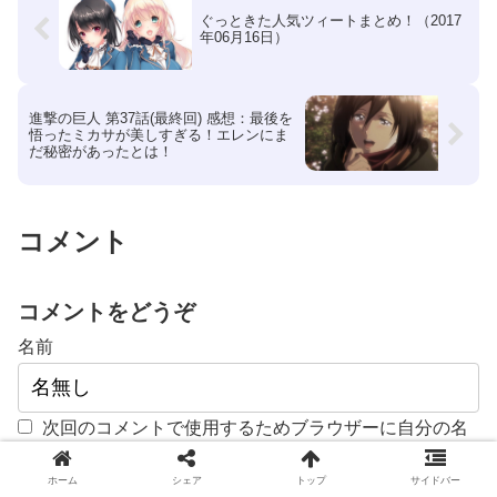
ぐっときた人気ツィートまとめ！（2017
年06月16日）
進撃の巨人 第37話(最終回) 感想：最後を
悟ったミカサが美しすぎる！エレンにま
だ秘密があったとは！
コメント
コメントをどうぞ
名前
次回のコメントで使用するためブラウザーに自分の名
前、メールアドレス、サイトを保存する。
ホーム
シェア
トップ
サイドバー