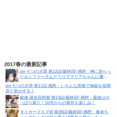
2017春の最新記事
sin 七つの大罪 第12話(最終回) 感想：神に逆らっ
たルシファーさんどうりでマリアちゃんに優し
いわけだ！
sin 七つの大罪 第11話 感想：いろんな意味で地獄を垣間
見た気がする！
銀魂 過去回想篇 第13話(最終回) 感想：最後はや
っぱり新八！10月からの新作も楽しみ！
タイガーマスクW 第38話(最終回) 感想：春奈ち