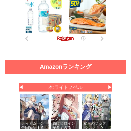
Amazonランキング
◀
本:ライトノベル
▶
ティアムーン
負けヒロイン
変人のサラダ
帝国物語１９
が多すぎる！
ボウル １０