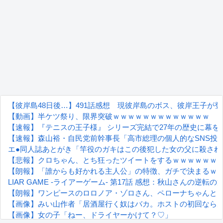
【彼岸島48日後…】491話感想 現彼岸島のボス、彼岸王子が
【動画】半ケツ祭り、限界突破ｗｗｗｗｗｗｗｗｗｗｗｗｗ
【速報】『テニスの王子様』 シリーズ完結で27年の歴史に幕
【速報】森山裕・自民党前幹事長「高市総理の個人的なSNS投
エ●同人誌あとがき「竿役のガキはこの後犯した女の父に殺され
【悲報】クロちゃん、とち狂ったツイートをするｗｗｗｗｗｗ
【朗報】「誰からも好かれる主人公」の特徴、ガチで決まるｗ
LIAR GAME -ライアーゲーム- 第17話 感想：秋山さんの逆転
【朗報】ワンピースのロロノア・ゾロさん、ペローナちゃんと
【画像】みい山作者「居酒屋行く奴はバカ。ホストの初回なら
【画像】女の子「ねー、ドライヤーかけて？♡」