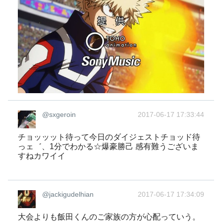
@sxgeroin
2017-06-17 17:33:44
チョッッット待って今日のダイジェストチョッド待
っェ゛、1分でわかる☆爆豪勝己 感有難うございま
すねカワイイ
@jackigudelhian
2017-06-17 17:34:09
大会よりも飯田くんのご家族の方が心配っていう。