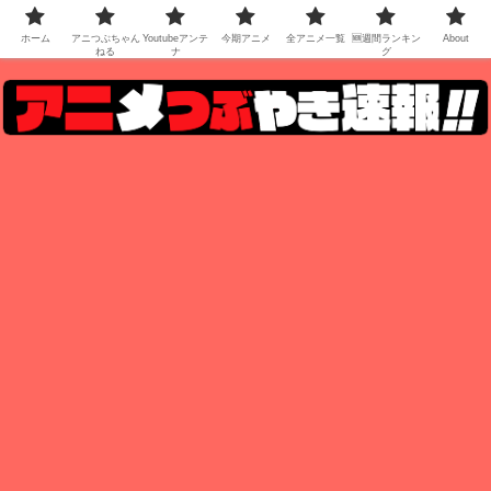
ホーム
アニつぶちゃん
Youtubeアンテ
今期アニメ
全アニメ一覧
🆕週間ランキン
About
ねる
ナ
グ