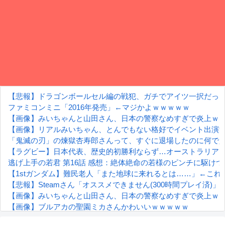
【悲報】ドラゴンボールセル編の戦犯、ガチでアイツ一択だっ
ファミコンミニ「2016年発売」←マジかよｗｗｗｗｗ
【画像】みいちゃんと山田さん、日本の警察なめすぎで炎上ｗ
【画像】リアルみいちゃん、とんでもない格好でイベント出演する
「鬼滅の刃」の煉獄杏寿郎さんって、すぐに退場したのに何で
【ラグビー】日本代表、歴史的初勝利ならず…オーストラリアに
逃げ上手の若君 第16話 感想：絶体絶命の若様のピンチに駆け
【1stガンダム】難民老人「また地球に来れるとは……」←これ
【悲報】Steamさん「オススメできません(300時間プレイ済)
【画像】みいちゃんと山田さん、日本の警察なめすぎで炎上ｗ
【画像】ブルアカの聖園ミカさんかわいいｗｗｗｗｗ
【朗報】齋藤飛鳥、前屈みで完全に見えてる動画が拡散されて