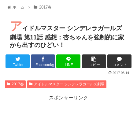
【朗報】MEGUMIさん(44)「グラドル時代にSNSがあったら
ホーム
2017春
『進撃の巨人』で一番面白いところってｗｗｗｗｗ
【画像】スト6女キャラの水着がエッチwwwwwwwwwwwwwww
ア
るろうに剣心 -明治剣客浪漫譚- 京都動乱 第33話の感想
イドルマスター シンデレラガールズ
同盟、帝国、フェザーン。生まれるなら何処がいいか問題！
劇場 第11話 感想：杏ちゃんを強制的に家
から出すのひどい！
Twitter
Facebook
LINE
コピー
コメント
Powered by livedoor 相互RSS
0
2017.06.14
2017春
アイドルマスター シンデレラガールズ劇場
スポンサーリンク