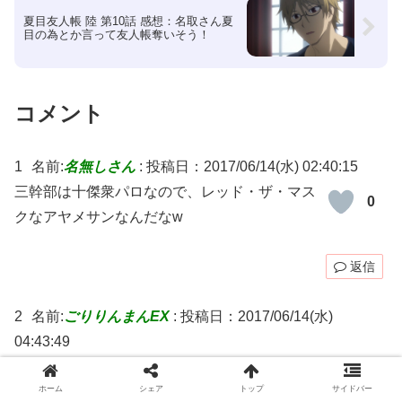
夏目友人帳 陸 第10話 感想：名取さん夏
目の為とか言って友人帳奪いそう！
コメント
1
名前:
名無しさん
:
投稿日：2017/06/14(水) 02:40:15
三幹部は十傑衆パロなので、レッド・ザ・マス
0
クなアヤメサンなんだなw
返信
2
名前:
ごりりんまんEX
:
投稿日：2017/06/14(水)
04:43:49
あれ？見るアニメ間違えたかったかと思ったが
0
まんまだったな( ・_・)
ホーム
シェア
トップ
サイドバー