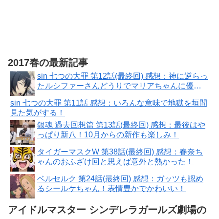
2017春の最新記事
sin 七つの大罪 第12話(最終回) 感想：神に逆らっ
たルシファーさんどうりでマリアちゃんに優し
いわけだ！
sin 七つの大罪 第11話 感想：いろんな意味で地獄を垣間
見た気がする！
銀魂 過去回想篇 第13話(最終回) 感想：最後はや
っぱり新八！10月からの新作も楽しみ！
タイガーマスクW 第38話(最終回) 感想：春奈ち
ゃんのおふざけ回と思えば意外と熱かった！
ベルセルク 第24話(最終回) 感想：ガッツも認め
るシールケちゃん！表情豊かでかわいい！
アイドルマスター シンデレラガールズ劇場の