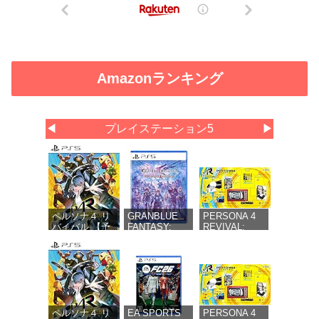
Amazonランキング
◀
プレイステーション5
▶
ペルソナ４ リ
GRANBLUE
PERSONA 4
バイバル 【予
FANTASY:
REVIVAL:
約特典】
Relink -
LIMITED
DLC「ペルソ
Endless
BOX（ペルソナ
ナ４ リバイバ
Ragnarok(グラ
４ リバイバル
ル: P3R＆P5R
ンブルーファ
リミテッドボッ
Extra BGMセ
ンタジー リリ
クス） 【同梱
ット」同梱 -
ンク エンドレ
物】副島成記描
PS5
スラグナロク)
き下ろし特別装
同梱 - PS5
丁ボックス＆マ
ペルソナ４ リ
EA SPORTS
PERSONA 4