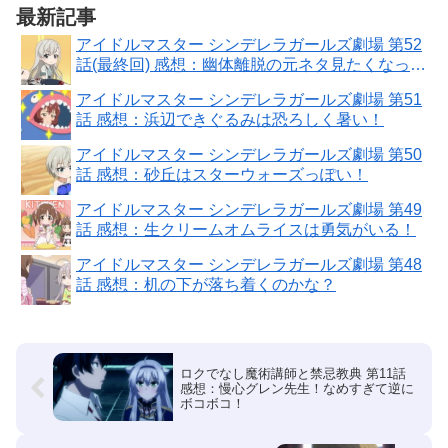
最新記事
アイドルマスター シンデレラガールズ劇場 第52
話(最終回) 感想：幽体離脱の元ネタ見たくなって
しまう！
アイドルマスター シンデレラガールズ劇場 第51
話 感想：浜辺できぐるみは恐ろしく暑い！
アイドルマスター シンデレラガールズ劇場 第50
話 感想：砂丘はスターウォーズっぽい！
アイドルマスター シンデレラガールズ劇場 第49
話 感想：生クリームオムライスは勇気がいる！
アイドルマスター シンデレラガールズ劇場 第48
話 感想：机の下が落ち着くのかな？
ロクでなし魔術講師と禁忌教典 第11話
感想：慢心グレン先生！なめすぎて逆に
ボコボコ！