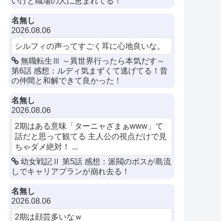
いけど職場の人に恵まれてる！
名無し
2026.08.06
シルフィの声ってすごく耳に心地良いな。
無職転生Ⅲ ～異世界行ったら本気だす～
第6話 感想：ルディ気まずくて逃げてる！昔
の仲間と和解できて良かった！
名無し
2026.08.06
2期はある意味「ターニャざまぁwww」て
話だと思って観てる 主人公の視点だけで見
ちゃダメ絶対！ ...
幼女戦記Ⅱ 第5話 感想：派閥のボスが島流
しでキャリアプランが崩れ去る！
名無し
2026.08.06
2期は顔芸多いなｗ