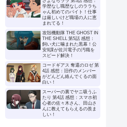
さよならララ 第5話 感想：
学歴なし職歴なしのララち
ゃん初めてのバイト！仕事
は厳しいけど職場の人に恵
まれてる！
攻殻機動隊 THE GHOST IN
THE SHELL 第5話 感想：
飼い犬に噛まれた黒幕！公
安9課が佐川電子の汚職を
スピード解決！
コードギアス 奪還のロゼ 第
4話 感想：旧作のメンバー
がどんどん絡んでくるの面
白い！
スーパーの裏でヤニ吸うふ
たり 第4話 感想：スマホ初
心者の佐々木さん、田山さ
んに教えてもらえるの羨ま
しい！