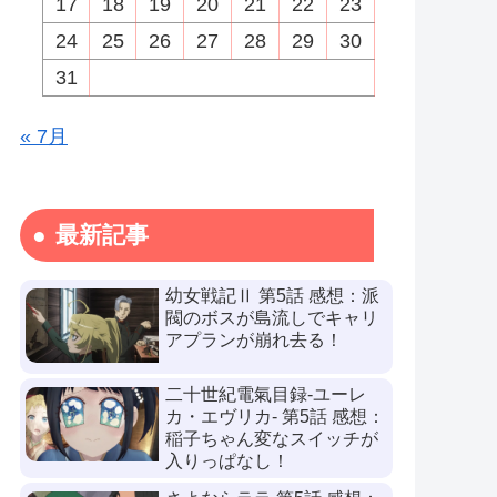
17
18
19
20
21
22
23
24
25
26
27
28
29
30
31
« 7月
最新記事
幼女戦記Ⅱ 第5話 感想：派
閥のボスが島流しでキャリ
アプランが崩れ去る！
二十世紀電氣目録-ユーレ
カ・エヴリカ- 第5話 感想：
稲子ちゃん変なスイッチが
入りっぱなし！