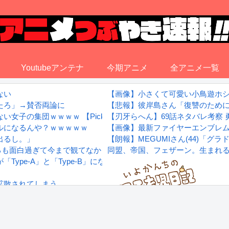
Youtubeアンテナ
今期アニメ
全アニメ一覧
ない
【画像】小さくて可愛い小鳥遊ホ
たろ」→賛否両論に
【悲報】彼岸島さん「復讐のため
の集団ｗｗｗｗ 【Pickup05153411】
【刃牙らへん】69話ネタバレ考察
ルになるんや？ｗｗｗｗｗ
【画像】最新ファイヤーエンブレム、主
出るし。」
【朗報】MEGUMIさん(44)「
賞するも面白過ぎて今まで観てなかったを後悔する…
同盟、帝国、フェザーン。生まれ
ype-A」と「Type-B」になってしまう
拡散されてしまう…
wwwwwwwww
Powered by livedoor 相互RS
感想