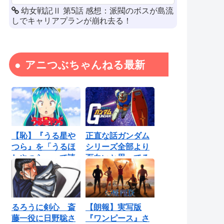
幼女戦記Ⅱ 第5話 感想：派閥のボスが島流
しでキャリアプランが崩れ去る！
アニつぶちゃんねる最新
【恥】『うる星や
正直な話ガンダム
つら』を「うるほ
シリーズ全部より
しやつら」って読
面白いと思ってる
んでたわ…勘...
ロボットアニ...
るろうに剣心 斎
【朗報】実写版
藤一役に日野聡さ
『ワンピース』さ