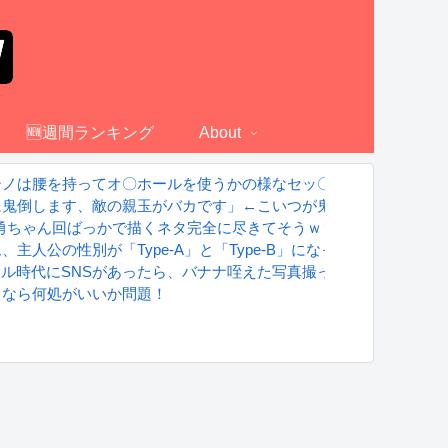
🆕週間ランキング
About
シノは腰を持ってオ〇ホールを使うかの様なセッ〇スが解であるｗ
に鬼倒します、敵の親玉がバカです」←こいつが鬼滅の刃になれな
 勇ちゃん回ばっかで描くネタ完全に尽きてそうｗｗｗｗ
人公の性別が「Type-A」と「Type-B」になってしまう
グラドル時代にSNSがあったら、バナナ咥えた写真撮ってたと思う」
るなら何処がいいか問題！
S