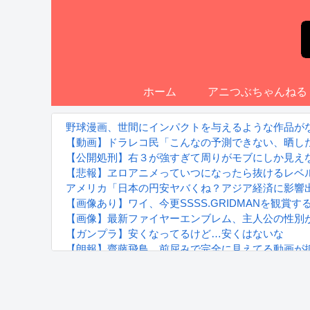
ホーム
アニつぶちゃんねる
野球漫画、世間にインパクトを与えるような作品が
【動画】ドラレコ民「こんなの予測できない、晒し
【公開処刑】右３が強すぎて周りがモブにしか見えない女子
【悲報】ヱロアニメっていつになったら抜けるレベ
アメリカ「日本の円安ヤバくね？アジア経済に影響
【画像あり】ワイ、今更SSSS.GRIDMANを観
【画像】最新ファイヤーエンブレム、主人公の性別が「T
【ガンプラ】安くなってるけど…安くはないな
【朗報】齋藤飛鳥、前屈みで完全に見えてる動画が
『進撃の巨人』で一番面白いところってｗｗｗｗｗ
【画像】スト6女キャラの水着がエッチwwwwwwwww
るろうに剣心 -明治剣客浪漫譚- 京都動乱 第33話の