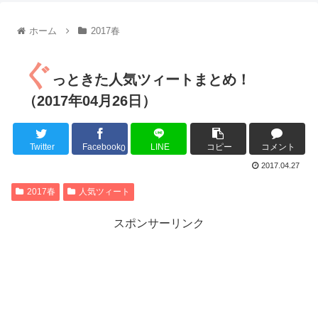
【朗報】齋藤飛鳥、前屈みで完全に見えてる動画が拡散されて
【朗報】MEGUMIさん(44)「グラドル時代にSNSがあったら
ホーム
2017春
『進撃の巨人』で一番面白いところってｗｗｗｗｗ
【画像】スト6女キャラの水着がエッチwwwwwwwwwwwwwww
ぐ
るろうに剣心 -明治剣客浪漫譚- 京都動乱 第33話の感想
っときた人気ツィートまとめ！
同盟、帝国、フェザーン。生まれるなら何処がいいか問題！
（2017年04月26日）
Twitter
Facebook
LINE
コピー
コメント
0
Powered by livedoor 相互RSS
2017.04.27
2017春
人気ツィート
スポンサーリンク