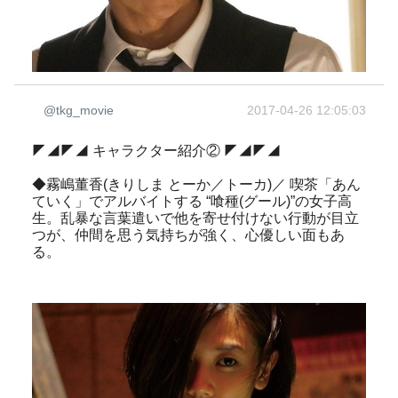
@tkg_movie
2017-04-26 12:05:03
◤◢◤◢ キャラクター紹介② ◤◢◤◢
◆霧嶋董香(きりしま とーか／トーカ)／ 喫茶「あん
ていく」でアルバイトする “喰種(グール)”の女子高
生。乱暴な言葉遣いで他を寄せ付けない行動が目立
つが、仲間を思う気持ちが強く、心優しい面もあ
る。