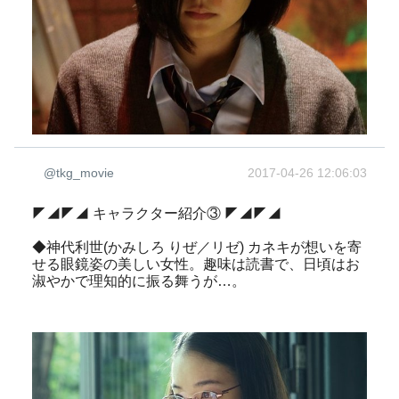
@tkg_movie
2017-04-26 12:06:03
◤◢◤◢ キャラクター紹介③ ◤◢◤◢
◆神代利世(かみしろ りぜ／リゼ) カネキが想いを寄
せる眼鏡姿の美しい女性。趣味は読書で、日頃はお
淑やかで理知的に振る舞うが…。