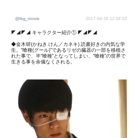
@tkg_movie
2017-04-26 12:04:03
◤◢◤◢ キャラクター紹介① ◤◢◤◢
◆金木研(かねき けん／カネキ) 読書好きの内気な学
生。“喰種(グール)”であるリゼの臓器の一部を移植さ
れた事で、半“喰種”となってしまい、“喰種”の世界で
生きる事を余儀なくされる。