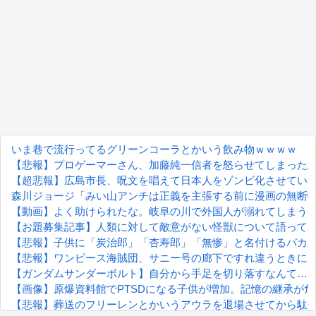
いま巷で流行ってるグリーンコーラとかいう飲み物ｗｗｗｗ
【悲報】プロゲーマーさん、加藤純一信者を怒らせてしまった結果
【超悲報】広島市長、呪文を唱えて日本人をゾンビ化させてい
森川ジョージ「みい山アンチは正義を主張する前に漫画の無断転
【動画】よく助けられたな。岐阜の川で外国人が溺れてしまう
【お題募集記事】人類に対して敵意がない怪獣について語って
【悲報】子供に「炭治郎」「杏寿郎」「無惨」と名付けるバカ
【悲報】ワンピース海賊団、サニー号の廊下ですれ違うときに
【ガンダムサンダーボルト】自分から手足を切り落すなんて…
【画像】原爆資料館でPTSDになる子供が増加。記憶の継承が
【悲報】葬送のフリーレンとかいうアウラを退場させてから駄