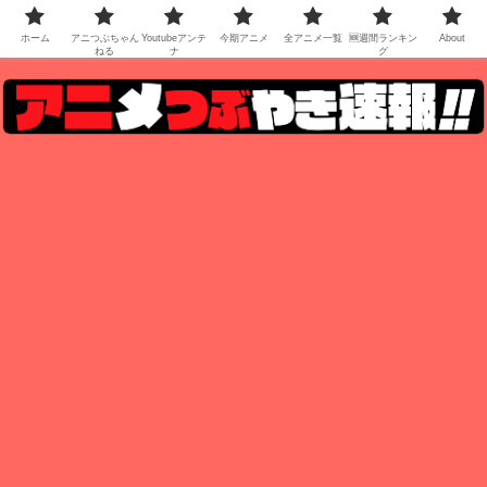
ホーム
アニつぶちゃん
Youtubeアンテ
今期アニメ
全アニメ一覧
🆕週間ランキン
About
ねる
ナ
グ