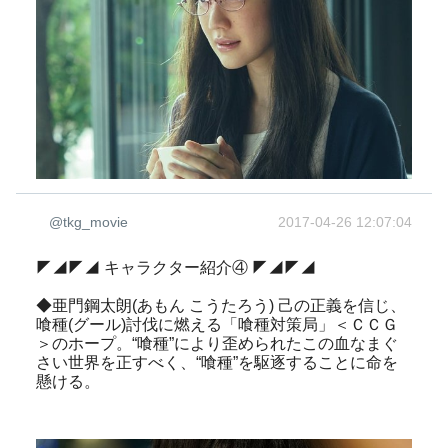
@tkg_movie
2017-04-26 12:07:04
◤◢◤◢ キャラクター紹介④ ◤◢◤◢
◆亜門鋼太朗(あもん こうたろう) 己の正義を信じ、
喰種(グール)討伐に燃える「喰種対策局」＜ＣＣＧ
＞のホープ。“喰種”により歪められたこの血なまぐ
さい世界を正すべく、“喰種”を駆逐することに命を
懸ける。