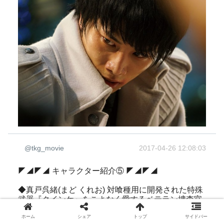
@tkg_movie
2017-04-26 12:08:03
◤◢◤◢ キャラクター紹介⑤ ◤◢◤◢
◆真戸呉緒(まど くれお) 対喰種用に開発された特殊
武器『クインケ』をこよなく愛するベテラン捜査官
で、これまで数多くの“喰種”を葬ってきた。亜門と
ホーム
シェア
トップ
サイドバー
共に、喫茶店「あんていく」がある20区の捜査を開