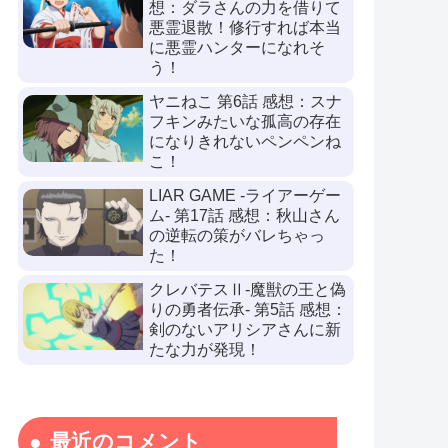
想：ダラさんの力を借りて
悪霊退散！修行すれば本当
に悪霊ハンターになれそ
う！
ヤニねこ 第6話 感想：スナ
フキンみたいな孤高の存在
になりきれないペンペンね
こ！
LIAR GAME -ライアーゲー
ム- 第17話 感想：秋山さん
の逆転の策がバレちゃっ
た！
クレバテスⅡ-魔獣の王と偽
りの勇者伝承- 第5話 感想：
剣のないアリシアさんに新
たな力が発現！
最近のコメント