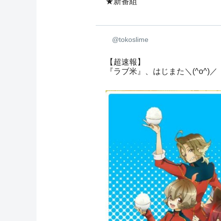
★新番組
@tokoslime
【超速報】
『ラブ米』、はじまた＼(^o^)／