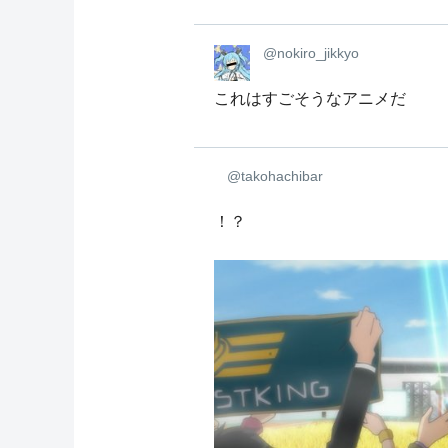
@nokiro_jikkyo
これはすごそうなアニメだ
@takohachibar
！？