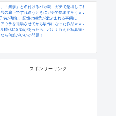
郎」「無惨」と名付けるバカ親、ガチで急増してるらしいｗｗｗｗ
ー号の廊下ですれ違うときにガチで気まずそうｗｗｗｗ
る子供が増加。記憶の継承が危ぶまれる事態に
うアウラを退場させてから駄作になった作品ｗｗｗｗｗ
グラドル時代にSNSがあったら、バナナ咥えた写真撮ってたと思う」
るなら何処がいいか問題！
S
スポンサーリンク