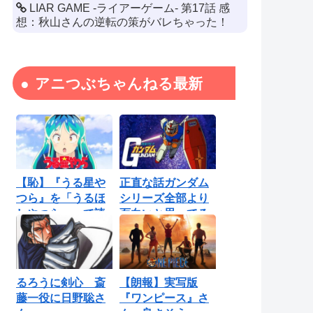
LIAR GAME -ライアーゲーム- 第17話 感
想：秋山さんの逆転の策がバレちゃった！
アニつぶちゃんねる最新
【恥】『うる星や
正直な話ガンダム
つら』を「うるほ
シリーズ全部より
しやつら」って読
面白いと思ってる
んでたわ…勘...
ロボットアニ...
るろうに剣心 斎
【朗報】実写版
藤一役に日野聡さ
『ワンピース』さ