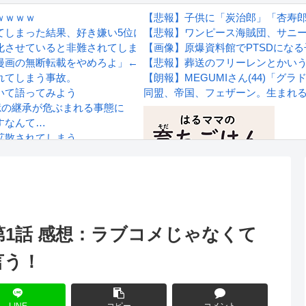
ｗｗｗｗ
【悲報】子供に「炭治郎」「杏寿
しまった結果、好き嫌い5位にwwwwwwww
【悲報】ワンピース海賊団、サニ
化させていると非難されてしまう
【画像】原爆資料館でPTSDにな
画の無断転載をやめろよ」←これwwww
【悲報】葬送のフリーレンとかい
れてしまう事故。
【朗報】MEGUMIさん(44)「
いて語ってみよう
同盟、帝国、フェザーン。生まれ
憶の継承が危ぶまれる事態に
すなんて…
拡散されてしまう…
wwwwwwwww
Powered by livedoor 相互RS
感想
CE- 第1話 感想：ラブコメじゃなくて
言う！