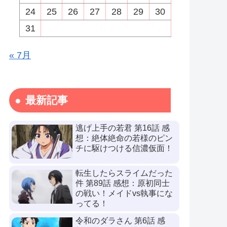
24
25
26
27
28
29
30
31
« 7月
最新記事
逃げ上手の若君 第16話 感
想：絶体絶命の若様のピン
チに駆けつける信濃仮面！
転生したらスライムだった
件 第89話 感想：原初同士
の戦い！メイドvs執事にな
ってる！
令和のダラさん 第6話 感