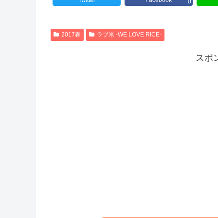
Twitter
Facebook
0
2017春
ラブ米 -WE LOVE RICE-
スポ