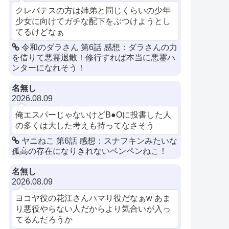
クレバテスの方は姉弟と同じくらいの少年
少女に向けてガチな配下をぶつけようとし
てるけどなぁ
令和のダラさん 第6話 感想：ダラさんの力
を借りて悪霊退散！修行すれば本当に悪霊ハ
ンターになれそう！
名無し
2026.08.09
俺エスパーじゃないけどB●Oに投書した人
の多くは大した考えも持ってなさそう
ヤニねこ 第6話 感想：スナフキンみたいな
孤高の存在になりきれないペンペンねこ！
名無し
2026.08.09
ヨコヤ役の花江さんハマり役だなぁw あま
り悪役やらない人だからより気合いが入っ
てるんだろうか