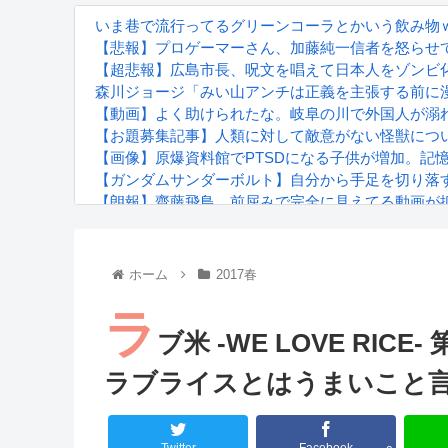
いま巷で流行ってるグリーンコーラとかいう飲み物
【悲報】プロゲーマーさん、加藤純一信者を怒らせて
【超悲報】広島市長、呪文を唱えて日本人をゾンビ
森川ジョージ「みい山アンチは正義を主張する前に漫
【動画】よく助けられたな。岐阜の川で外国人が溺
【お題募集記事】人類に対して敵意がない怪獣につ
【画像】原爆資料館でPTSDになる子供が増加。記
【ガンダムサンダーボルト】自分から手足を切り落
【朗報】齋藤飛鳥、前屈みで完全に見えてる動画が
『進撃の巨人』で一番面白いところってｗｗｗｗｗ
【画像】スト6女キャラの水着がエッチwwwwwwwww
るろうに剣心 -明治剣客浪漫譚- 京都動乱 第33話の
ホーム
2017春
ラ
ブ米 -WE LOVE RI
ラブライスとはうまいこと
Powered by livedoor 相互RSS