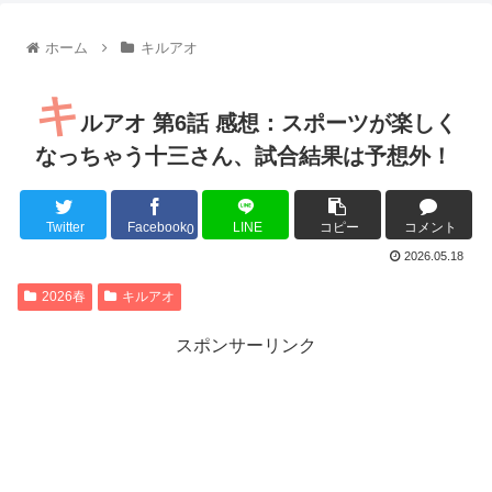
【朗報】齋藤飛鳥、前屈みで完全に見えてる動画が拡散されて
【朗報】MEGUMIさん(44)「グラドル時代にSNSがあったら
ホーム
キルアオ
『進撃の巨人』で一番面白いところってｗｗｗｗｗ
【画像】スト6女キャラの水着がエッチwwwwwwwwwwwwwww
キ
るろうに剣心 -明治剣客浪漫譚- 京都動乱 第33話の感想
ルアオ 第6話 感想：スポーツが楽しく
同盟、帝国、フェザーン。生まれるなら何処がいいか問題！
なっちゃう十三さん、試合結果は予想外！
Twitter
Facebook
LINE
コピー
コメント
0
Powered by livedoor 相互RSS
2026.05.18
2026春
キルアオ
スポンサーリンク