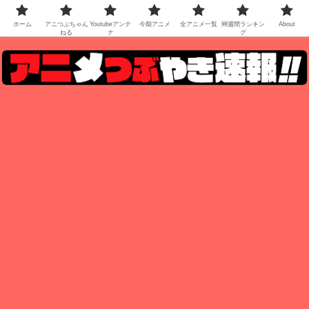
ホーム
アニつぶちゃん
Youtubeアンテ
今期アニメ
全アニメ一覧
🆕週間ランキン
About
ねる
ナ
グ