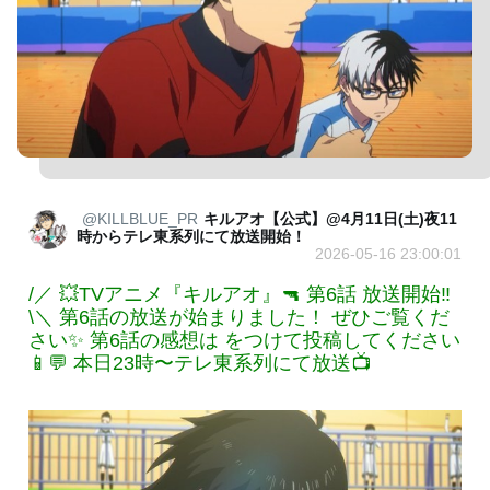
@KILLBLUE_PR
キルアオ【公式】@4月11日(土)夜11
時からテレ東系列にて放送開始！
2026-05-16 23:00:01
/／ 💥TVアニメ『キルアオ』🔫 第6話 放送開始‼️
\＼ 第6話の放送が始まりました！ ぜひご覧くだ
さい✨ 第6話の感想は をつけて投稿してください
📱💬 本日23時〜テレ東系列にて放送📺