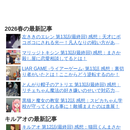
2026春の最新記事
左ききのエレン 第13話(最終回) 感想：天才にボ
コボコにされる光一！凡人なりの戦い方があ
る！
マリッジトキシン 第13話(最終回) 感想：まさか
殺し屋に恋愛相談してるとは！
LIAR GAME -ライアーゲーム- 第13話 感想：裏切
り者がいたとは！ここからどう逆転するのか！
とんがり帽子のアトリエ 第13話(最終回) 感想：
リチェちゃん魔法の好き嫌いのせいで対応力に
問題！
黒猫と魔女の教室 第12話 感想：スピカちゃん学
校が守ってくれる事に！敵捕まえたのは進展！
キルアオの最新記事
キルアオ 第12話(最終回) 感想：猫田くんまさか