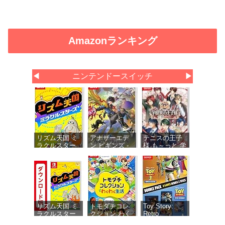
Amazonランキング
◀
ニンテンドースイッチ
▶
リズム天国 ミ
アナザーエデ
テニスの王子
ラクルスター
ン ビギンズ -
様 も～っと 学
ズ -Switch
Switch 【初回
園祭の王子様
同梱物】アナ
♡-40 and
ザーエデン 時
more… 【メー
空を超える猫
カー特典あ
で使える シリ
り】 初回限定
アルコードチ
特典 ミニド
ラシ 同梱
ラマ用ボイス
セット・ミニ
リズム天国 ミ
トモダチコレ
Toy Story:
ドラマ用エフ
ラクルスター
クション わく
Retro
ェクト1種 同
ズ|オンライン
わく生活 -
Roundup! +