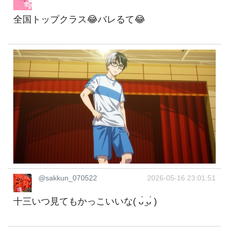
全国トップクラス😂バレるて😂
@sakkun_070522
2026-05-16 23:01:51
十三いつ見てもかっこいいな( ᴗ̀ ̫ᴗ́ )