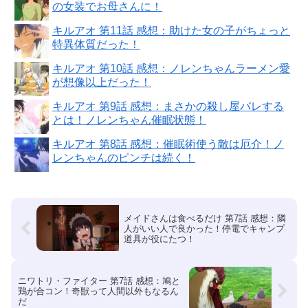
の女装でお母さんに！
キルアオ 第11話 感想：助けた女の子がちょっと
特異体質だった！
キルアオ 第10話 感想：ノレンちゃんラーメン愛
が想像以上だった！
キルアオ 第9話 感想：まさかの殺し屋バレする
とは！ノレンちゃん催眠状態！
キルアオ 第8話 感想：催眠術使う敵は厄介！ノ
レンちゃんのピンチは続く！
メイドさんは食べるだけ 第7話 感想：隣
人がいい人で良かった！停電でキャンプ
道具が役にたつ！
ニワトリ・ファイター 第7話 感想：鳩と
鶏が合コン！奇獣って人間以外もなるん
だ