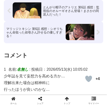
とんがり帽子のアトリエ 第6話 感想：監
視役のオルーギオさん登場！まさかの同
居人だった！
マリッジトキシン 第6話 感想：シオリち
ゃん命狙った叔母さん許せるの優しすぎ
る！
コメント
1
名前:
名無し
:
投稿日：2026/05/13(水) 10:05:02
少年誌を見て妄想力を高める方か…
+4
理解出来た場合は精神科に
行ったほうが良いのかな…
返信
ホーム
シェア
トップ
サイドバー