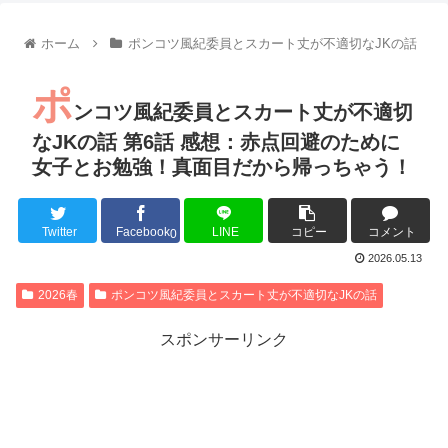
【朗報】齋藤飛鳥、前屈みで完全に見えてる動画が拡散されて
【朗報】MEGUMIさん(44)「グラドル時代にSNSがあったら
ホーム
ポンコツ風紀委員とスカート丈が不適切なJKの話
『進撃の巨人』で一番面白いところってｗｗｗｗｗ
【画像】スト6女キャラの水着がエッチwwwwwwwwwwwwwww
ポ
るろうに剣心 -明治剣客浪漫譚- 京都動乱 第33話の感想
ンコツ風紀委員とスカート丈が不適切
同盟、帝国、フェザーン。生まれるなら何処がいいか問題！
なJKの話 第6話 感想：赤点回避のために
女子とお勉強！真面目だから帰っちゃう！
Twitter
Facebook
LINE
コピー
コメント
Powered by livedoor 相互RSS
0
2026.05.13
2026春
ポンコツ風紀委員とスカート丈が不適切なJKの話
スポンサーリンク