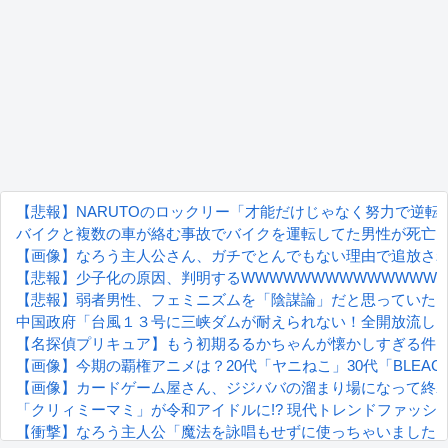
【悲報】NARUTOのロックリー「才能だけじゃなく努力で逆
バイクと複数の車が絡む事故でバイクを運転してた男性が死亡
【画像】なろう主人公さん、ガチでとんでもない理由で追放され
【悲報】少子化の原因、判明するWWWWWWWWWWWWWW
【悲報】弱者男性、フェミニズムを「陰謀論」だと思っていた
中国政府「台風１３号に三峡ダムが耐えられない！全開放流しろ
【名探偵プリキュア】もう初期るるかちゃんが懐かしすぎる件
【画像】今期の覇権アニメは？20代「ヤニねこ」30代「BLEA
【画像】カードゲーム屋さん、ジジババの溜まり場になって終わるw
「クリィミーマミ」が令和アイドルに!? 現代トレンドファッシ
【衝撃】なろう主人公「魔法を詠唱もせずに使っちゃいました