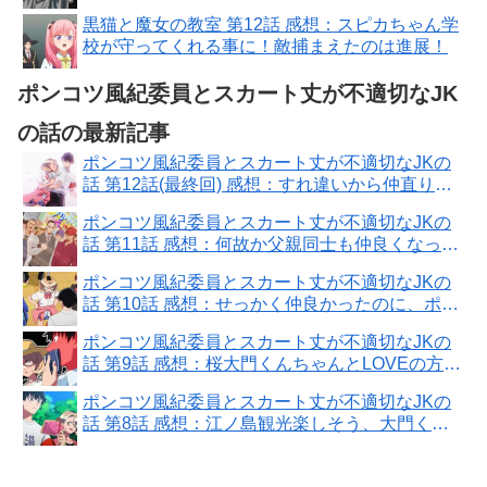
問題！
黒猫と魔女の教室 第12話 感想：スピカちゃん学
校が守ってくれる事に！敵捕まえたのは進展！
ポンコツ風紀委員とスカート丈が不適切なJK
の話の最新記事
ポンコツ風紀委員とスカート丈が不適切なJKの
話 第12話(最終回) 感想：すれ違いから仲直り！
素直になるのが大切！
ポンコツ風紀委員とスカート丈が不適切なJKの
話 第11話 感想：何故か父親同士も仲良くなって
いくご近所さん！
ポンコツ風紀委員とスカート丈が不適切なJKの
話 第10話 感想：せっかく仲良かったのに、ポエ
ムさんから敵認定！
ポンコツ風紀委員とスカート丈が不適切なJKの
話 第9話 感想：桜大門くんちゃんとLOVEの方だ
った！
ポンコツ風紀委員とスカート丈が不適切なJKの
話 第8話 感想：江ノ島観光楽しそう、大門くん
思い切った行動に！