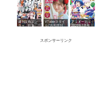
週刊文春エン
VTuberスタイ
アニメージュ
タ＋ 特集
ル7月号増刊
2026年7月号
『機動警察パ
VOICEスタイ
トレイバー』
ルVOL.6
(文春ムック)
スポンサーリンク
ニュータイプ
声優グランプ
声優グランプ
2026年7月号
リ 2026年 7月
リ 2026年 9月
号
号
アニメージュ
2026年6月号