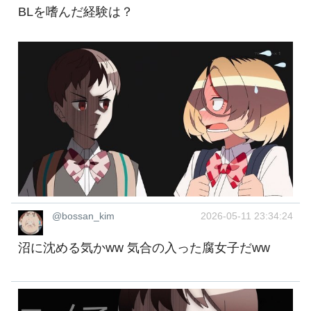
BLを嗜んだ経験は？
@bossan_kim
2026-05-11 23:34:24
沼に沈める気かww 気合の入った腐女子だww