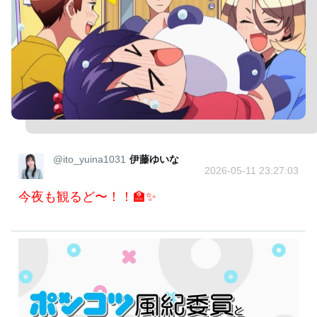
@ito_yuina1031
伊藤ゆいな
2026-05-11 23:27:03
今夜も観るど〜！！🏫✨