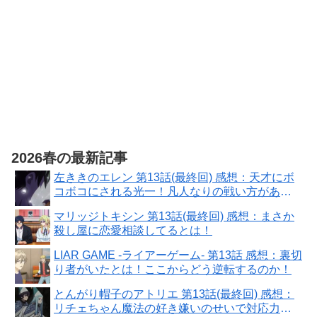
2026春の最新記事
左ききのエレン 第13話(最終回) 感想：天才にボ
コボコにされる光一！凡人なりの戦い方があ
る！
マリッジトキシン 第13話(最終回) 感想：まさか
殺し屋に恋愛相談してるとは！
LIAR GAME -ライアーゲーム- 第13話 感想：裏切
り者がいたとは！ここからどう逆転するのか！
とんがり帽子のアトリエ 第13話(最終回) 感想：
リチェちゃん魔法の好き嫌いのせいで対応力に