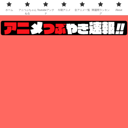
ホーム
アニつぶちゃん
Youtubeアンテ
今期アニメ
全アニメ一覧
🆕週間ランキン
About
ねる
ナ
グ