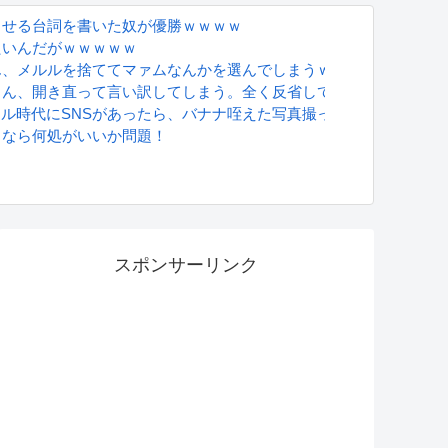
しすぎる実態
させる台詞を書いた奴が優勝ｗｗｗｗ
たいんだがｗｗｗｗｗ
ん、メルルを捨ててマァムなんかを選んでしまうｗｗｗ
さん、開き直って言い訳してしまう。全く反省してないと話題に
グラドル時代にSNSがあったら、バナナ咥えた写真撮ってたと思う」
るなら何処がいいか問題！
S
スポンサーリンク