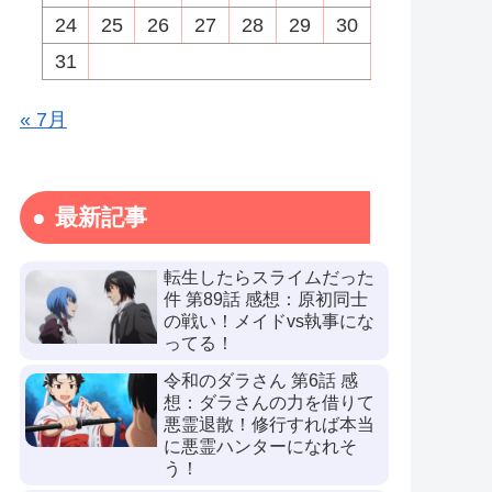
24
25
26
27
28
29
30
31
« 7月
最新記事
転生したらスライムだった
件 第89話 感想：原初同士
の戦い！メイドvs執事にな
ってる！
令和のダラさん 第6話 感
想：ダラさんの力を借りて
悪霊退散！修行すれば本当
に悪霊ハンターになれそ
う！