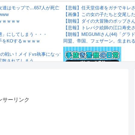
達はモップで…657人が死亡した韓国“最悪の人権侵害”のおぞま
【悲報】任天堂信者をガチでキレ
www
【画像】この女の子たちと交尾し
ｗｗｗｗｗ
【朗報】ダイの大冒険のポップさ
【悲報】トレパク絵師の江口寿史
態」にしてしまう・・・
【朗報】MEGUMIさん(44)「
手をKOするｗｗｗｗ
同盟、帝国、フェザーン。生まれ
士の戦い！メイドvs執事になってる！
拡散されてしまう…
wwwwwwwww
Powered by livedoor 相互RS
感想
ンサーリンク