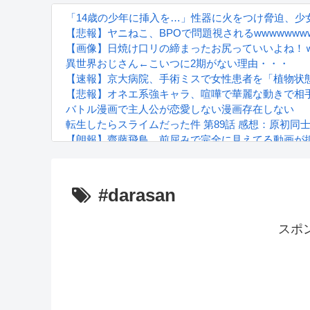
「14歳の少年に挿入を…」性器に火をつけ脅迫、少女
【悲報】ヤニねこ、BPOで問題視されるwwwwwww
【画像】日焼け口リの締まったお尻っていいよね！
異世界おじさん←こいつに2期がない理由・・・
【速報】京大病院、手術ミスで女性患者を「植物状
【悲報】オネエ系強キャラ、喧嘩で華麗な動きで相
バトル漫画で主人公が恋愛しない漫画存在しない
転生したらスライムだった件 第89話 感想：原初同
【朗報】齋藤飛鳥、前屈みで完全に見えてる動画が
『進撃の巨人』で一番面白いところってｗｗｗｗｗ
【画像】スト6女キャラの水着がエッチwwwwwwwww
るろうに剣心 -明治剣客浪漫譚- 京都動乱 第33話の
#darasan
スポ
Powered by livedoor 相互RSS