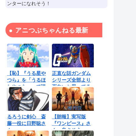
ンターになれそう！
アニつぶちゃんねる最新
【恥】『うる星や
正直な話ガンダム
つら』を「うるほ
シリーズ全部より
しやつら」って読
面白いと思ってる
んでたわ…勘...
ロボットアニ...
るろうに剣心 斎
【朗報】実写版
藤一役に日野聡さ
『ワンピース』さ
ん
ん、良さそう