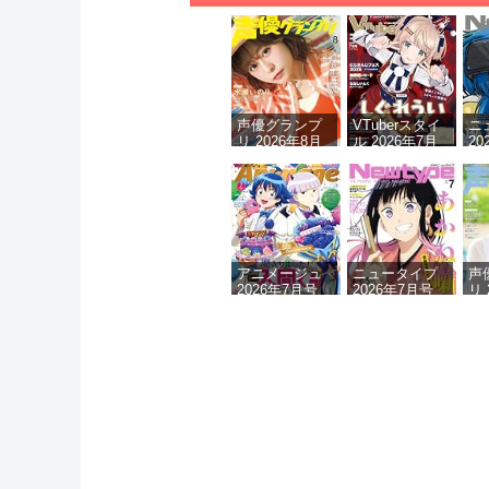
声優グランプ
VTuberスタイ
ニ
リ 2026年8月
ル 2026年7月
20
号
号
アニメージュ
ニュータイプ
声
2026年7月号
2026年7月号
リ 
号