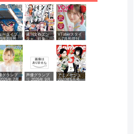
ュータイプ
週刊文春エン
VTuberスタイ
26年8月号
タ＋ 特集
ル7月号増刊
『機動警察パ
VOICEスタイ
トレイバー』
ルVOL.6
(文春ムック)
優グランプ
声優グランプ
アニメージュ
2026年 7月
リ 2026年 9月
2026年6月号
号