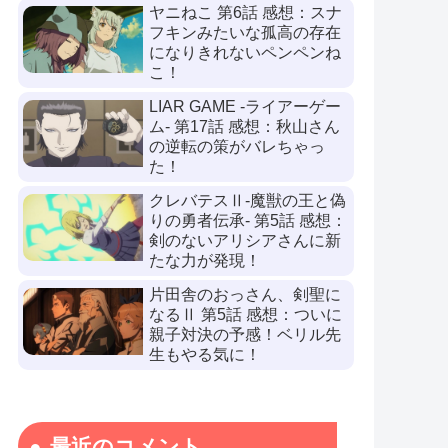
ヤニねこ 第6話 感想：スナ
フキンみたいな孤高の存在
になりきれないペンペンね
こ！
LIAR GAME -ライアーゲー
ム- 第17話 感想：秋山さん
の逆転の策がバレちゃっ
た！
クレバテスⅡ-魔獣の王と偽
りの勇者伝承- 第5話 感想：
剣のないアリシアさんに新
たな力が発現！
片田舎のおっさん、剣聖に
なるⅡ 第5話 感想：ついに
親子対決の予感！ベリル先
生もやる気に！
最近のコメント