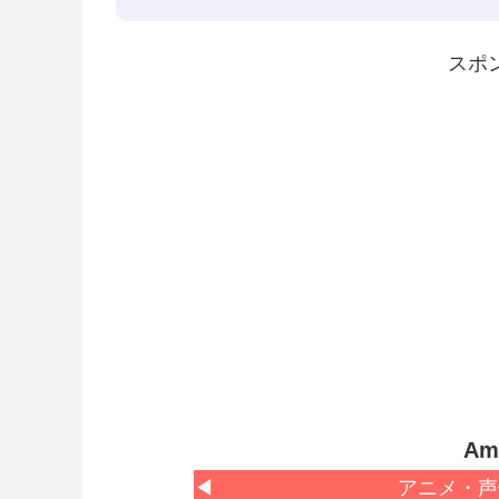
スポ
Am
◀
アニメ・声