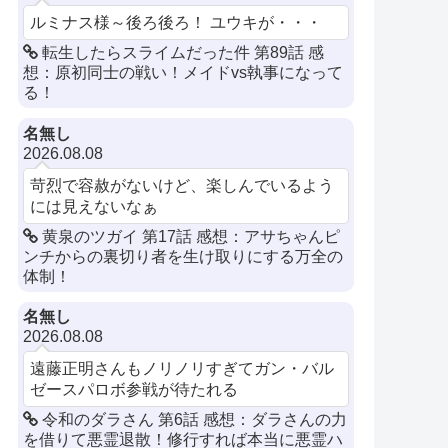
ルミナス様～後ろ後ろ！ ユウキが・・・
転生したらスライムだった件 第89話 感
想：原初同士の戦い！メイドvs執事になって
る！
名無し
2026.08.08
苛烈で容赦がないけど、楽しんでいるよう
には見えないなぁ
黄泉のツガイ 第17話 感想：アサちゃんピ
ンチからの裏切り者を生け取りにする万全の
体制！
名無し
2026.08.08
遠藤正明さんもノリノリすぎてガン・バル
ゼースパロボ参戦が待たれる
令和のダラさん 第6話 感想：ダラさんの力
を借りて悪霊退散！修行すれば本当に悪霊ハ