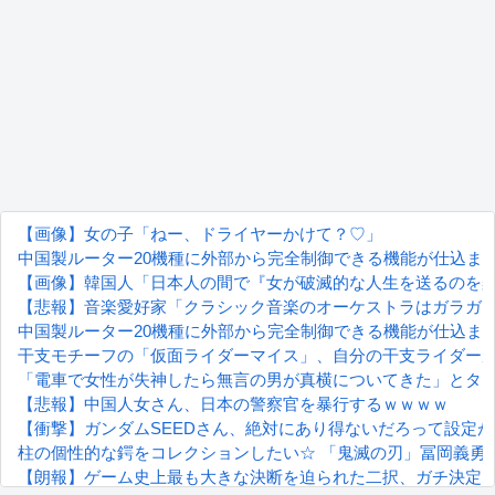
【画像】女の子「ねー、ドライヤーかけて？♡」
中国製ルーター20機種に外部から完全制御できる機能が仕込ま
【画像】韓国人「日本人の間で『女が破滅的な人生を送るのを楽
【悲報】音楽愛好家「クラシック音楽のオーケストラはガラガ
中国製ルーター20機種に外部から完全制御できる機能が仕込ま
干支モチーフの「仮面ライダーマイス」、自分の干支ライダー
「電車で女性が失神したら無言の男が真横についてきた」とタ
【悲報】中国人女さん、日本の警察官を暴行するｗｗｗｗ
【衝撃】ガンダムSEEDさん、絶対にあり得ないだろって設定
柱の個性的な鍔をコレクションしたい☆ 「鬼滅の刃」冨岡義勇
【朗報】ゲーム史上最も大きな決断を迫られた二択、ガチ決定