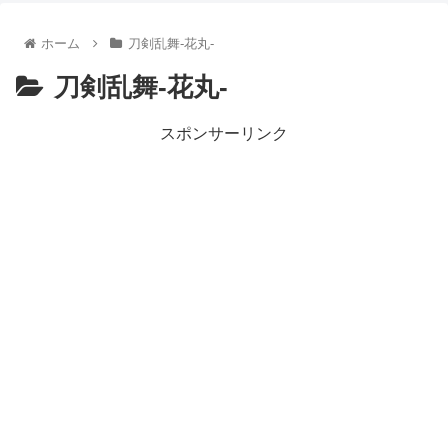
【朗報】齋藤飛鳥、前屈みで完全に見えてる動画が拡散されて
【朗報】MEGUMIさん(44)「グラドル時代にSNSがあったら
ホーム
刀剣乱舞-花丸-
『進撃の巨人』で一番面白いところってｗｗｗｗｗ
【画像】スト6女キャラの水着がエッチwwwwwwwwwwwwwww
刀剣乱舞-花丸-
るろうに剣心 -明治剣客浪漫譚- 京都動乱 第33話の感想
同盟、帝国、フェザーン。生まれるなら何処がいいか問題！
スポンサーリンク
Powered by livedoor 相互RSS