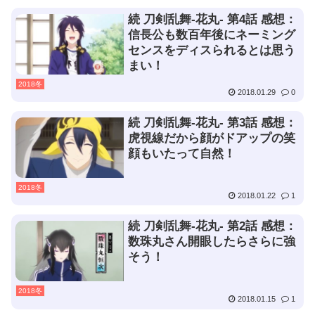
続 刀剣乱舞-花丸- 第4話 感想：
信長公も数百年後にネーミング
センスをディスられるとは思う
まい！
2018冬
2018.01.29
0
続 刀剣乱舞-花丸- 第3話 感想：
虎視線だから顔がドアップの笑
顔もいたって自然！
2018冬
2018.01.22
1
続 刀剣乱舞-花丸- 第2話 感想：
数珠丸さん開眼したらさらに強
そう！
2018冬
2018.01.15
1