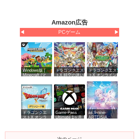
Amazon広告
◀
PCゲーム
▶
Windows版 |
ドラゴンクエス
ドラゴンクエス
Minecraft (マ
トX 時空の迷い
トX オンライン
インクラフト):
子たち オンラ
オールインワン
Java &
イン
パッケージ
Bedrock
【Amazon.co.jp
version 1-
Edition | オン
限定】お役立ち
8【Amazon.co.jp
ラインコード
アイテムセット
限定】お役立ち
版
配信 |ダウンロ
アイテムセット
ード版
【購入特典】ゲ
ーム内アイテム
ドラゴンクエ
Game Pass
as:9-nine-
「黄金の花びら
ストX オンラ
Ultimate 1ヶ月
ARTEISIA
×10個」 配信 |ダ
イン 無料体験
(Xbox Series
ウンロード版
版[ダウンロー
X|S, Windows,
ド]
Cloud Gaming
Devices, Xbox