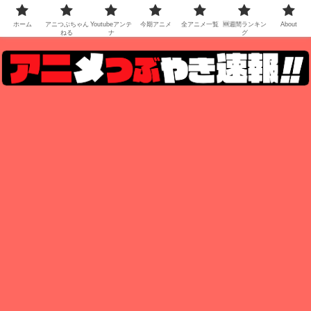
ホーム
アニつぶちゃん
Youtubeアンテ
今期アニメ
全アニメ一覧
🆕週間ランキン
About
ねる
ナ
グ