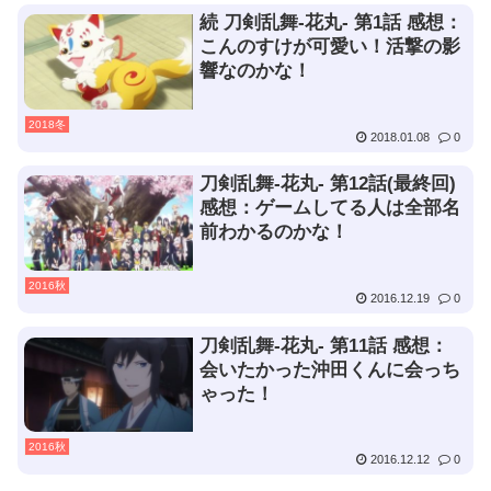
続 刀剣乱舞-花丸- 第1話 感想：
こんのすけが可愛い！活撃の影
響なのかな！
2018冬
2018.01.08
0
刀剣乱舞-花丸- 第12話(最終回)
感想：ゲームしてる人は全部名
前わかるのかな！
2016秋
2016.12.19
0
刀剣乱舞-花丸- 第11話 感想：
会いたかった沖田くんに会っち
ゃった！
2016秋
2016.12.12
0