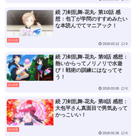
続 刀剣乱舞-花丸- 第10話 感
想：包丁が学問のすすめみたい
な本読んでてマニアック！
2018冬
2018.03.12
0
続 刀剣乱舞-花丸- 第9話 感想：
熱いからってノリノリで水遊
び！戦術の訓練にはなってそ
う！
2018冬
2018.03.05
0
続 刀剣乱舞-花丸- 第8話 感想：
大包平さん真面目で男気あって
かっこいい！
2018冬
2018.02.26
0