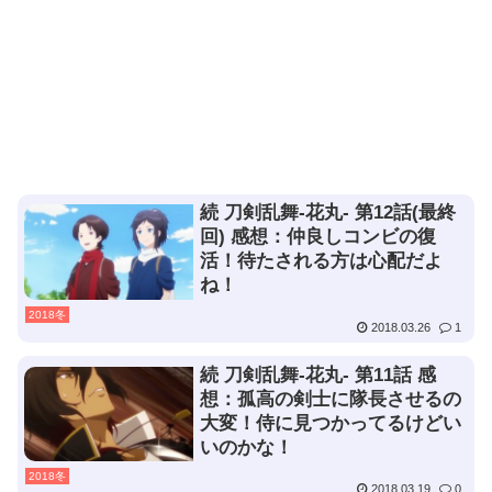
続 刀剣乱舞-花丸- 第12話(最終
回) 感想：仲良しコンビの復
活！待たされる方は心配だよ
ね！
2018冬
2018.03.26
1
続 刀剣乱舞-花丸- 第11話 感
想：孤高の剣士に隊長させるの
大変！侍に見つかってるけどい
いのかな！
2018冬
2018.03.19
0