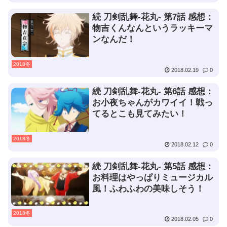
続 刀剣乱舞-花丸- 第7話 感想：
物吉くんなんというラッキーマ
ンなんだ！
2018冬
2018.02.19
0
続 刀剣乱舞-花丸- 第6話 感想：
お小夜ちゃんがカワイイ！戦っ
てるとこも見てみたい！
2018冬
2018.02.12
0
続 刀剣乱舞-花丸- 第5話 感想：
お料理はやっぱりミュージカル
風！ふわふわの美味しそう！
2018冬
2018.02.05
0