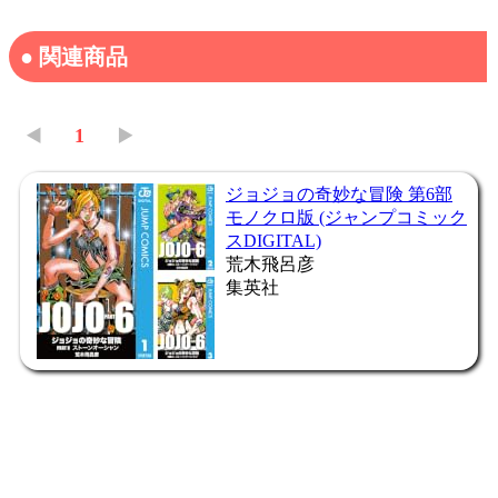
● 関連商品
◀️
1
▶️
ジョジョの奇妙な冒険 第6部
モノクロ版 (ジャンプコミック
スDIGITAL)
荒木飛呂彦
集英社