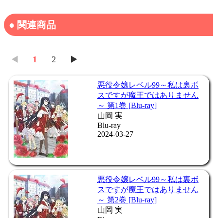
● 関連商品
◀️
1
2
▶️
悪役令嬢レベル99～私は裏ボ
スですが魔王ではありません
～ 第1巻 [Blu-ray]
山岡 実
Blu-ray
2024-03-27
悪役令嬢レベル99～私は裏ボ
スですが魔王ではありません
～ 第2巻 [Blu-ray]
山岡 実