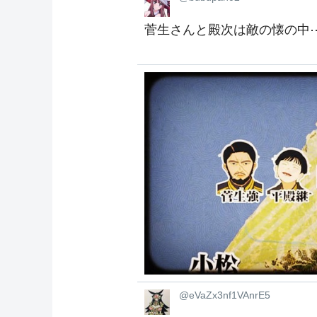
菅生さんと殿次は敵の懐の
@eVaZx3nf1VAnrE5