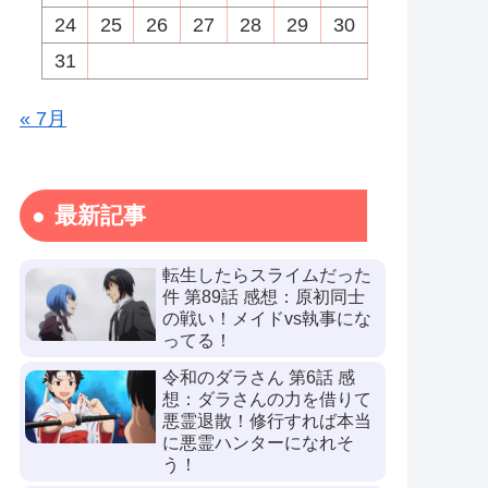
24
25
26
27
28
29
30
31
« 7月
最新記事
転生したらスライムだった
件 第89話 感想：原初同士
の戦い！メイドvs執事にな
ってる！
令和のダラさん 第6話 感
想：ダラさんの力を借りて
悪霊退散！修行すれば本当
に悪霊ハンターになれそ
う！