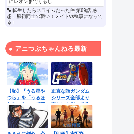
にレオンまでくるし
転生したらスライムだった件 第89話 感
想：原初同士の戦い！メイドvs執事になって
る！
アニつぶちゃんねる最新
【恥】『うる星や
正直な話ガンダム
つら』を「うるほ
シリーズ全部より
しやつら」って読
面白いと思ってる
んでたわ…勘...
ロボットアニ...
るろうに剣心 斎
【朗報】実写版