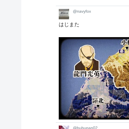
@navyfox
はじまた
@bubupan02