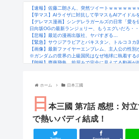
【速報】佐藤二朗さん、突然ツイートｗｗｗｗｗｗ
【学マス】AIライザに対抗して学マスもAIアイドル
【デレマス漫画】シンデレラガールズの日常「愛を
日向坂OGの最新ランジェリー、もうエグいだろ・・
【悲報】最近の漫画出版社、ヤバすぎる…
【緊急】サウジアラビアとパキスタン、トルコ３カ国
【画像】最新ファイヤーエンブレム、主人公の性別が「T
※ガンダムの世界の上級国民はなぜ地球に執着する
【朗報】齋藤飛鳥、前屈みで完全に見えてる動画が
『進撃の巨人』で一番面白いところってｗｗｗｗｗ
【画像】スト6女キャラの水着がエッチwwwwwwwww
るろうに剣心 -明治剣客浪漫譚- 京都動乱 第33話の
ホーム
日本三國
日
本三國 第7話 感想：対
で熱いバディ結成！
Powered by livedoor 相互RSS