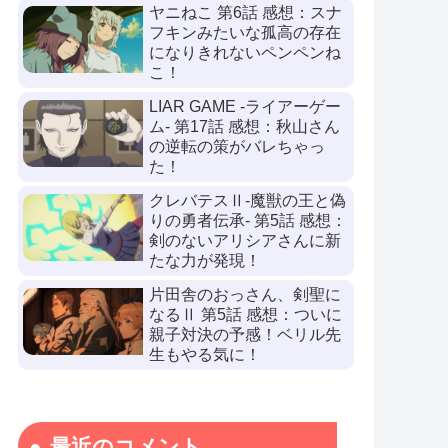
ヤニねこ 第6話 感想：スナ
フキンみたいな孤高の存在
になりきれないペンペンね
こ！
LIAR GAME -ライアーゲー
ム- 第17話 感想：秋山さん
の逆転の策がバレちゃっ
た！
クレバテスⅡ-魔獣の王と偽
りの勇者伝承- 第5話 感想：
剣のないアリシアさんに新
たな力が発現！
片田舎のおっさん、剣聖に
なるⅡ 第5話 感想：ついに
親子対決の予感！ベリル先
生もやる気に！
最近のコメント