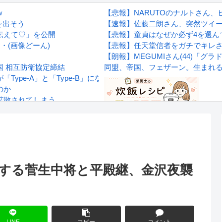
ｗ
【悲報】NARUTOのナルトさん
を出そう
【速報】佐藤二朗さん、突然ツイ
伝えて♡」を公開
【悲報】童貞はなぜか必ず4を選ん
・(画像どーん)
【悲報】任天堂信者をガチでキレ
【朗報】MEGUMIさん(44)「
 相互防衛協定締結
同盟、帝国、フェザーン。生まれ
ype-A」と「Type-B」になってしまう
のか
拡散されてしまう…
wwwwwwwww
Powered by livedoor 相互RS
感想
立する菅生中将と平殿継、金沢夜襲